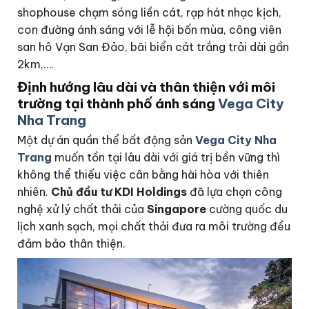
shophouse chạm sóng liền cát, rạp hát nhạc kịch,
con đường ánh sáng với lễ hội bốn mùa, công viên
san hô Vạn San Đảo, bãi biển cát trắng trải dài gần
2km,….
Định hướng lâu dài và thân thiện với môi
trường tại thành phố ánh sáng
Vega City
Nha Trang
Một dự án quần thể bất động sản
Vega City Nha
Trang
muốn tồn tại lâu dài với giá trị bền vững thì
không thể thiếu việc cân bằng hài hòa với thiên
nhiên.
Chủ đầu tư KDI Holdings
đã lựa chọn công
nghệ xử lý chất thải của
Singapore
cường quốc du
lịch xanh sạch, mọi chất thải đưa ra môi trường đều
đảm bảo thân thiện.