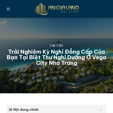
Bỏ
qua
nội
dung
TIN TỨC
Trải Nghiệm Kỳ Nghỉ Đẳng Cấp Của
Bạn Tại Biệt Thự Nghỉ Dưỡng Ở Vega
City Nha Trang
Nội dung chính