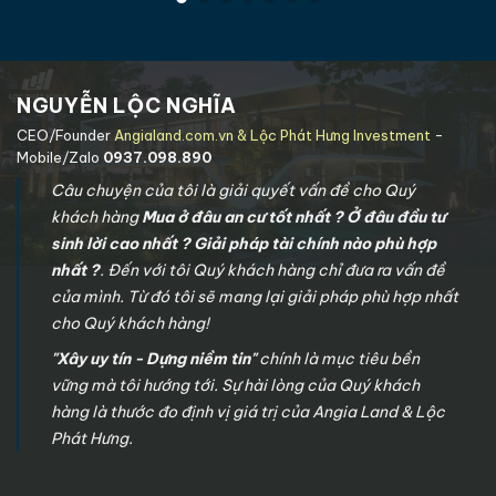
NGUYỄN LỘC NGHĨA
CEO/Founder
Angialand.com.vn & Lộc Phát Hưng Investment
-
Mobile/Zalo
0937.098.890
Câu chuyện của tôi là giải quyết vấn đề cho Quý
khách hàng
Mua ở đâu an cư tốt nhất ? Ở đâu đầu tư
sinh lời cao nhất ? Giải pháp tài chính nào phù hợp
nhất ?
. Đến với tôi Quý khách hàng chỉ đưa ra vấn đề
của mình. Từ đó tôi sẽ mang lại giải pháp phù hợp nhất
cho Quý khách hàng!
"Xây uy tín - Dựng niềm tin"
chính là mục tiêu bền
vững mà tôi hướng tới. Sự hài lòng của Quý khách
hàng là thước đo định vị giá trị của Angia Land & Lộc
Phát Hưng.