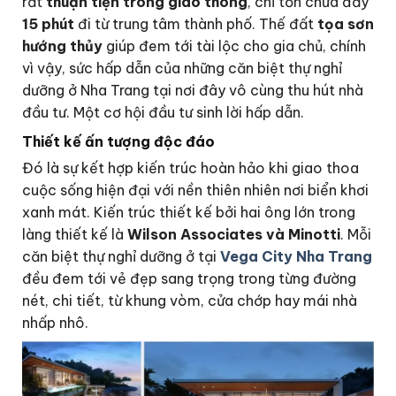
rất
thuận tiện trong giao thông
, chỉ tốn chưa đầy
15 phút
đi từ trung tâm thành phố. Thế đất
tọa sơn
hướng thủy
giúp đem tới tài lộc cho gia chủ, chính
vì vậy, sức hấp dẫn của những căn biệt thự nghỉ
dưỡng ở Nha Trang tại nơi đây vô cùng thu hút nhà
đầu tư. Một cơ hội đầu tư sinh lời hấp dẫn.
Thiết kế ấn tượng độc đáo
Đó là sự kết hợp kiến trúc hoàn hảo khi giao thoa
cuộc sống hiện đại với nền thiên nhiên nơi biển khơi
xanh mát. Kiến trúc thiết kế bởi hai ông lớn trong
làng thiết kế là
Wilson Associates và Minotti
. Mỗi
căn biệt thự nghỉ dưỡng ở tại
Vega City Nha Trang
đều đem tới vẻ đẹp sang trọng trong từng đường
nét, chi tiết, từ khung vòm, cửa chớp hay mái nhà
nhấp nhô.