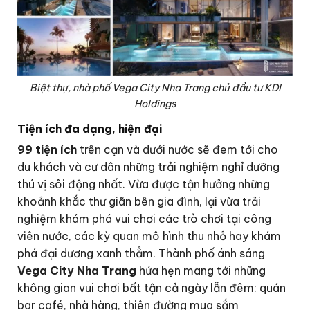
Biệt thự, nhà phố Vega City Nha Trang chủ đầu tư KDI
Holdings
Tiện ích đa dạng, hiện đại
99 tiện ích
trên cạn và dưới nước sẽ đem tới cho
du khách và cư dân những trải nghiệm nghỉ dưỡng
thú vị sôi động nhất. Vừa được tận hưởng những
khoảnh khắc thư giãn bên gia đình, lại vừa trải
nghiệm khám phá vui chơi các trò chơi tại công
viên nước, các kỳ quan mô hình thu nhỏ hay khám
phá đại dương xanh thẳm. Thành phố ánh sáng
Vega City Nha Trang
hứa hẹn mang tới những
không gian vui chơi bất tận cả ngày lẫn đêm: quán
bar café, nhà hàng, thiên đường mua sắm