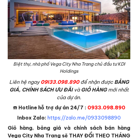
Biệt thự, nhà phố Vega City Nha Trang chủ đầu tư KDI
Holdings
Liên hệ ngay
09I33.098.890
để nhận được
BẢNG
GIÁ, CHÍNH SÁCH ƯU ĐÃI
và
GIỎ HÀNG
mới nhất
của dự án.
☎️
Hotline hỗ trợ dự án 24/7 :
0933.098.890
Inbox Zalo:
https://zalo.me/0933098890
Giỏ hàng, bảng giá và chính sách bán hàng
Vega City Nha Trang sẽ THAY ĐỔI THEO THÁNG