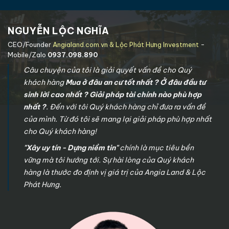
NGUYỄN LỘC NGHĨA
CEO/Founder
Angialand.com.vn & Lộc Phát Hưng Investment
-
Mobile/Zalo
0937.098.890
Câu chuyện của tôi là giải quyết vấn đề cho Quý
khách hàng
Mua ở đâu an cư tốt nhất ? Ở đâu đầu tư
sinh lời cao nhất ? Giải pháp tài chính nào phù hợp
nhất ?
. Đến với tôi Quý khách hàng chỉ đưa ra vấn đề
của mình. Từ đó tôi sẽ mang lại giải pháp phù hợp nhất
cho Quý khách hàng!
"Xây uy tín - Dựng niềm tin"
chính là mục tiêu bền
vững mà tôi hướng tới. Sự hài lòng của Quý khách
hàng là thước đo định vị giá trị của Angia Land & Lộc
Phát Hưng.