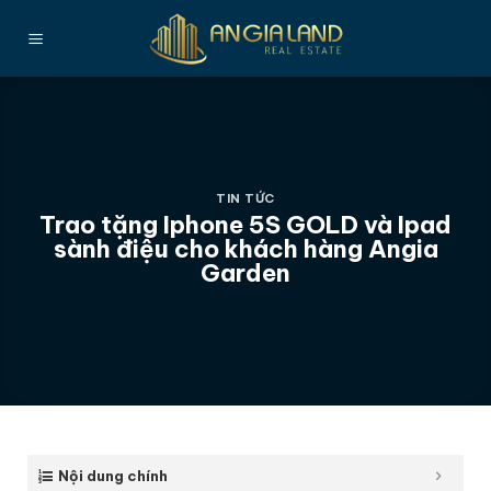
Bỏ
qua
nội
dung
TIN TỨC
Trao tặng Iphone 5S GOLD và Ipad
sành điệu cho khách hàng Angia
Garden
Nội dung chính