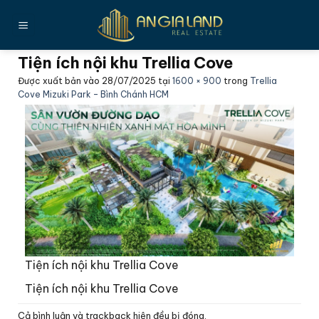
Bỏ
qua
nội
Tiện ích nội khu Trellia Cove
dung
Được xuất bản vào
28/07/2025
tại
1600 × 900
trong
Trellia
Cove Mizuki Park – Bình Chánh HCM
Tiện ích nội khu Trellia Cove
Tiện ích nội khu Trellia Cove
Cả bình luận và trackback hiện đều bị đóng.