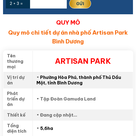
2 + 3 =
QUY MÔ
Quy mô chi tiết dự án nhà phố Artisan Park
Bình Dương
Tên
ARTISAN PARK
thương
mại
Vị trí dự
•
Phường Hòa Phú, thành phố Thủ Dầu
án
Một, tỉnh Bình Dương
Phát
triển dự
•
Tập Đoàn Gamuda Land
án
Thiết kế
•
Đang cập nhật…
Tổng
•
5,6ha
diện tích