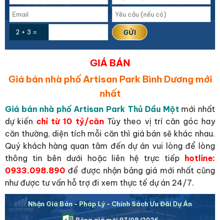
2 + 3 =
GIÁ BÁN
Giá bán nhà phố Artisan Park Bình Dương mới
nhất
Giá bán nhà phố Artisan Park Thủ Dầu Một
mới nhất
dự kiến
chỉ từ 10 tỷ/căn
Tùy theo vị trí căn góc hay
căn thường, diện tích mỗi căn thì giá bán sẽ khác nhau.
Quý khách hàng quan tâm đến dự án vui lòng để lòng
thông tin bên dưới hoặc liên hệ trực tiếp
hotline:
0933.098.890
để được nhận bảng giá mới nhất cũng
như được tư vấn hỗ trợ đi xem thực tế dự án 24/7.
Nhận Giá Bán - Pháp Lý - Chính Sách Ưu Đãi Dự Án