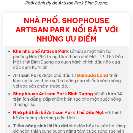
Phối cảnh dự án Artisan Park Bình Dương.
NHÀ PHỐ, SHOPHOUSE
ARTISAN PARK NỔI BẬT VỚI
NHỮNG ƯU ĐIỂM
Khu nhà phố Artisan Park
sở hữu 2 mặt tiền tại
phường Hòa Phú trung tâm thành phố Mới, TP. Thủ Dầu
Một tỉnh Bình Dương cơ quan hành chính đầu não của
các cụm KCN lớn.
Artisan Park
được chủ đầu tư
Gamuda Land
triển
khai uy tín và được sự tin tưởng của nhiều khách hàng
với các sản phẩm trước đó.
Shophouse Artisan Park Bình Dương
sở hữu
hơn 14
tiện ích đẳng cấp
nhằm kiến tạo cho một cuộc sống
thượng lưu.
Nhà phố liền kề Artisan Park Thủ Dầu Một
với thiết
kế ấn tượng, đa dạng diện tích.
Tiềm năng sinh lời lâu dài
nhờ đòn bẩy từ các hạ tầng
đã hoàn thiện xung quanh nâng tầm cuộc sống tạo nên