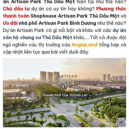
án Artisan Park Thủ Dầu Một
hiện tại như thế nào?
Chủ đầu tư
dự án có uy tín hay không?
Phương thức
thanh toán
Shophouse Artisan Park Thủ Dầu Một
và
Ưu đãi
nhà phố Artisan Park Bình Dương
như thế nào?
Dự án Artisan Park có gì nổi bật và khác với các
dự án
căn hộ chung cư Thủ Dầu Một
khác,… Tất cả được đội
ngũ nghiên cứu thị trường của
AngiaLand
tổng hợp và
cập nhật liên tục qua bài viết dưới đây.