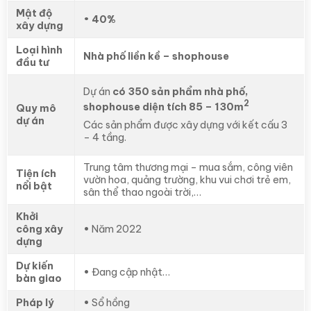
Mật độ
•
40%
xây dựng
Loại hình
Nhà phố liền kề – shophouse
đầu tư
Dự án
có 350 sản phẩm nhà phố,
2
shophouse diện tích 85 – 130m
Quy mô
dự án
Các sản phẩm được xây dựng với kết cấu 3
– 4 tầng.
Trung tâm thương mại – mua sắm, công viên
Tiện ích
vườn hoa, quảng trường, khu vui chơi trẻ em,
nổi bật
sân thể thao ngoài trời,…
Khởi
công xây
•
Năm 2022
dựng
Dự kiến
•
Đang cập nhật…
bàn giao
Pháp lý
•
Sổ hồng