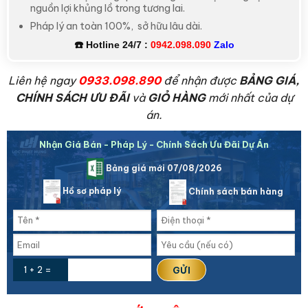
nguồn lợi khủng lồ trong tương lai.
Pháp lý an toàn 100%, sở hữu lâu dài.
☎️
Hotline 24/7 :
0942.098.090
Zalo
L
iên hệ ngay
0933.098.890
để nhận được
BẢNG GIÁ,
CHÍNH SÁCH ƯU ĐÃI
và
GIỎ HÀNG
mới nhất của dự
án.
Nhận Giá Bán - Pháp Lý - Chính Sách Ưu Đãi Dự Án
Bảng giá mới 07/08/2026
Hồ sơ pháp lý
Chính sách bán hàng
1 + 2 =