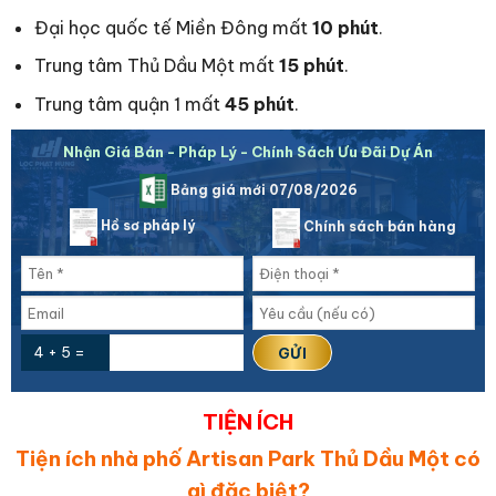
Đại học quốc tế Miền Đông mất
10 phút
.
Trung tâm Thủ Dầu Một mất
15 phút
.
Trung tâm quận 1 mất
45 phút
.
Nhận Giá Bán - Pháp Lý - Chính Sách Ưu Đãi Dự Án
Bảng giá mới 07/08/2026
Hồ sơ pháp lý
Chính sách bán hàng
4 + 5 =
TIỆN ÍCH
Tiện ích nhà phố Artisan Park Thủ Dầu Một có
gì đặc biệt?