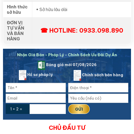
Hình thức
•
Sở hữu lâu dài
sở hữu
ĐƠN VỊ
TƯ VẤN
☎ HOTLINE: 0933.098.890
VÀ BÁN
HÀNG
Nhận Giá Bán - Pháp Lý - Chính Sách Ưu Đãi Dự Án
Bảng giá mới 07/08/2026
Hồ sơ pháp lý
Chính sách bán hàng
1 + 2 =
CHỦ ĐẦU TƯ