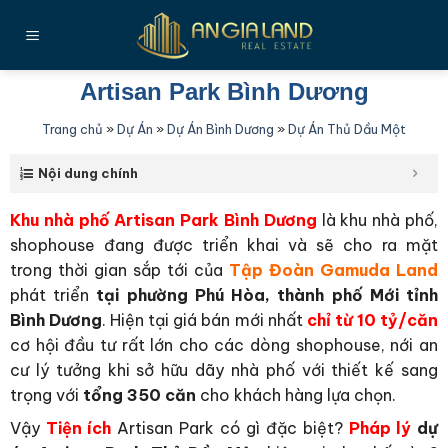
Bỏ
qua
nội
dung
Artisan Park Bình Dương
Trang chủ
»
Dự Án
»
Dự Án Bình Dương
»
Dự Án Thủ Dầu Một
Nội dung chính
Khu nhà phố Artisan Park Bình Dương
là khu nhà phố,
shophouse đang được triển khai và sẽ cho ra mặt
trong thời gian sắp tới của
Tập Đoàn Gamuda Land
phát triển
tại phường Phú Hòa, thành phố Mới tỉnh
Bình Dương
. Hiện tại giá bán mới nhất
chỉ từ 10 tỷ/căn
cơ hội đầu tư rất lớn cho các dòng shophouse, nới an
cư lý tưởng khi sở hữu dãy nhà phố với thiết kế sang
trọng với
tổng 350 căn
cho khách hàng lựa chọn.
Vậy
Tiện ích
Artisan Park có gì đặc biệt?
Pháp lý
dự