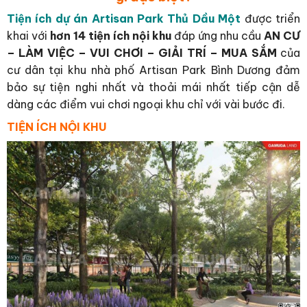
Tiện ích dự án Artisan Park Thủ Dầu Một
được triển
khai với
hơn 14 tiện ích nội khu
đáp ứng nhu cầu
AN CƯ
– LÀM VIỆC – VUI CHƠI – GIẢI TRÍ – MUA SẮM
của
cư dân tại khu nhà phố Artisan Park Bình Dương đảm
bảo sự tiện nghi nhất và thoải mái nhất tiếp cận dễ
dàng các điểm vui chơi ngoại khu chỉ với vài bước đi.
TIỆN ÍCH NỘI KHU