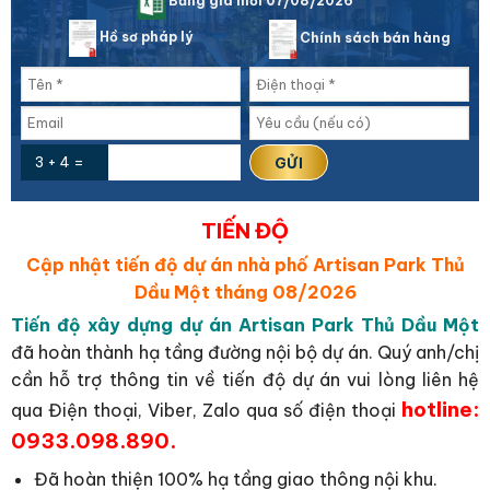
Bảng giá mới 07/08/2026
Hồ sơ pháp lý
Chính sách bán hàng
3 + 4 =
TIẾN ĐỘ
Cập nhật tiến độ dự án nhà phố Artisan Park Thủ
Dầu Một tháng 08/2026
Tiến độ xây dựng dự án Artisan Park Thủ Dầu Một
đã hoàn thành hạ tầng đường nội bộ dự án. Quý anh/chị
cần hỗ trợ thông tin về tiến độ dự án vui lòng liên hệ
hotline:
qua Điện thoại, Viber, Zalo qua số điện thoại
0933.098.890.
Đã hoàn thiện 100% hạ tầng giao thông nội khu.