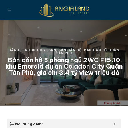
Bỏ
qua
nội
dung
BÁN CELADON CITY
,
BÁN
,
BÁN CĂN HỘ
,
BÁN CĂN HỘ QUẬN
TÂN PHÚ
Bán căn hộ 3 phòng ngủ 2WC F15.10
khu Emerald dự án Celadon City Quận
Tân Phú, giá chỉ 3,4 tỷ view triệu đô
Nội dung chính