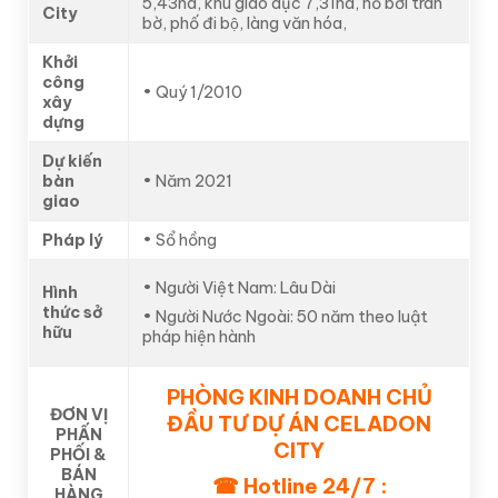
5,43ha, khu giáo dục 7,31ha, hồ bơi tràn
City
bờ, phố đi bộ, làng văn hóa,
Khởi
công
• Quý 1/2010
xây
dựng
Dự kiến
bàn
• Năm 2021
giao
Pháp lý
• Sổ hồng
• Người Việt Nam: Lâu Dài
Hình
thức sở
• Người Nước Ngoài: 50 năm theo luật
hữu
pháp hiện hành
PHÒNG KINH DOANH CHỦ
ĐƠN VỊ
ĐẦU TƯ DỰ ÁN CELADON
PHẤN
CITY
PHỐI &
BÁN
☎ Hotline 24/7 :
HÀNG