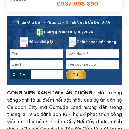
0937.098.890
Nhận Giá Bán - Pháp Lý - Chính Sách Ưu Đãi Dự Án
Bảng giá mới 08/08/2026
Hồ sơ pháp lý
Chính sách bán hàng
3 + 4 =
CÔNG VIÊN XANH 16ha ẤN TƯỢNG :
Môi trường
sống xanh là ưu điểm nổi bật nhất của
dự án căn hộ
Celadon City
mà Gamuda Land hướng đến trong
tương lai. Việc dành đến 16,4 ha để phát triển công
viên nội khu của Celadon City.Nơi đây được mệnh
danh là “lá phổi” xanh khu Tây Sài Gòn, là một trong