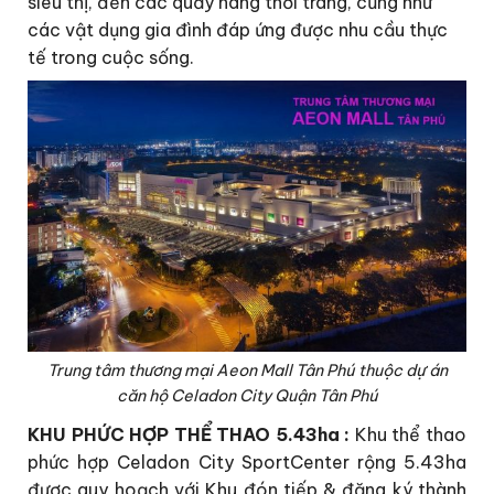
siêu thị, đến các quầy hàng thời trang, cũng như
các vật dụng gia đình đáp ứng được nhu cầu thực
tế trong cuộc sống.
Trung tâm thương mại Aeon Mall Tân Phú thuộc dự án
căn hộ Celadon City Quận Tân Phú
KHU PHỨC HỢP THỂ THAO 5.43ha :
Khu thể thao
phức hợp Celadon City SportCenter rộng 5.43ha
được quy hoạch với Khu đón tiếp & đăng ký thành