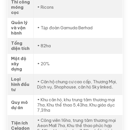
Thi công
móng
• Ricons
cọc
Quản lý
và vận
• Tập đoàn Gamuda Berhad
hành
Tổng
• 82ha
diện tích
Mật độ
xây
• 20%
dựng
Loại
• Căn hộ chung cư cao cấp, Thương Mại,
hình đầu
Dịch vụ, Shophouse, căn hộ Sky linked..
tư
• Khu căn hộ, khu trung tâm thương mại
Quy mô
7ha, Khu thể thao 5,43ha, Khu giáo dục
dự án
7,31ha
• Công viên 16ha, trung tâm thương mại
Tiện ích
Aeon Mall 7ha, Khu thể thao phức hợp
Celadon