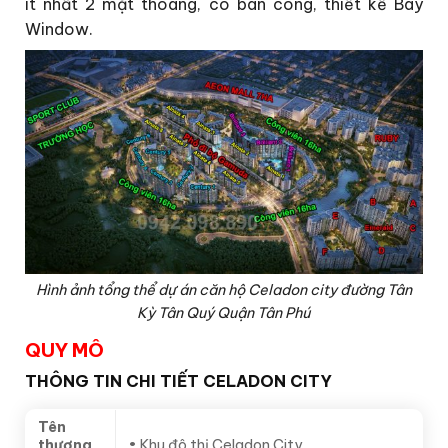
ít nhất 2 mặt thoáng, có ban công, thiết kế Bay
Window.
Hình ảnh tổng thể dự án căn hộ Celadon city đường Tân
Kỳ Tân Quý Quận Tân Phú
QUY MÔ
THÔNG TIN CHI TIẾT CELADON CITY
Tên
thương
• Khu đô thị Celadon City