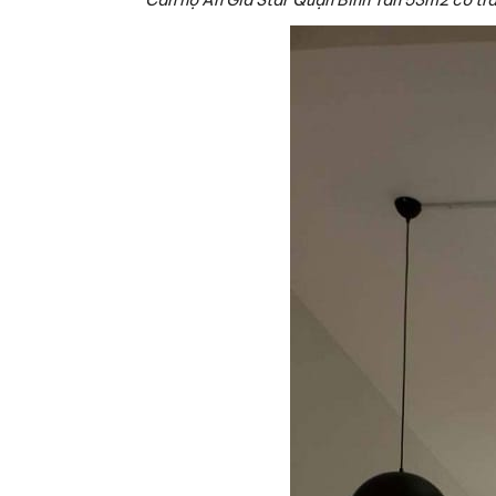
Căn hộ An Gia Star Quận Bình Tân 53m2 có tran