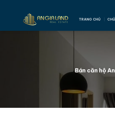
Bỏ
qua
nội
TRANG CHỦ
CHỦ
dung
Bán căn hộ An