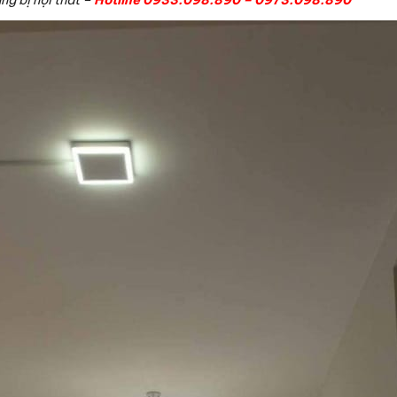
g bị nội thất –
Hotline 0933.098.890 – 0973.098.890