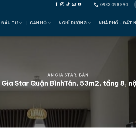
0933 098 890
 ĐẦU TƯ
CĂN HỘ
NGHỈ DƯỠNG
NHÀ PHỐ – ĐẤT 
AN GIA STAR
,
BÁN
 Gia Star Quận BìnhTân, 53m2, tầng 8, nộ