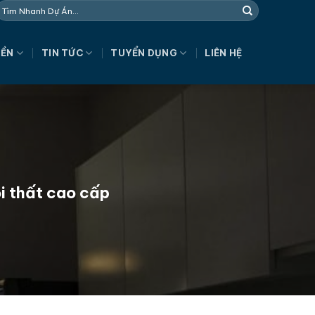
NỀN
TIN TỨC
TUYỂN DỤNG
LIÊN HỆ
i thất cao cấp