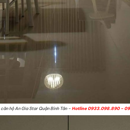
căn hộ An Gia Star Quận Bình Tân –
Hotline 0933.098.890 – 0