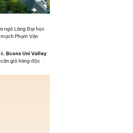
ửa ngõ Làng Đại học
yết mạch Phạm Văn
rẻ,
Bcons Uni Valley
0 căn giỏ hàng độc