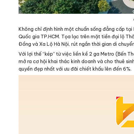
Không chỉ định hình một chuẩn sống đẳng cấp tại 
Quốc gia TP.HCM. Tọa lạc trên mặt tiền đại lộ Thố
Đồng và Xa Lộ Hà Nội, rút ngắn thời gian di chuy
Với lợi thế “kép” từ việc liền kề 2 ga Metro (Bến 
mở ra cơ hội khai thác kinh doanh và cho thuê sinh
quyền đẹp nhất với ưu đãi chiết khấu lên đến 6%.