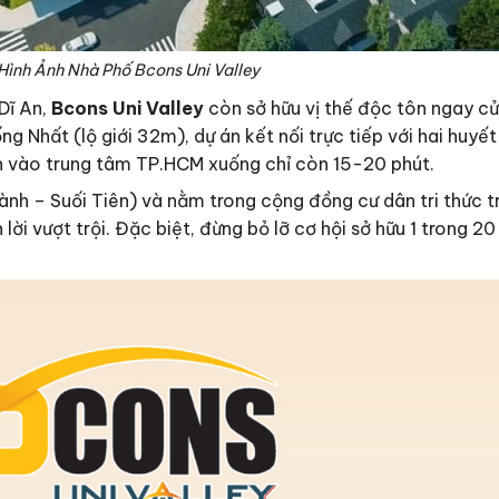
Hình Ảnh Nhà Phố Bcons Uni Valley
Dĩ An,
Bcons Uni Valley
còn sở hữu vị thế độc tôn ngay c
ng Nhất (lộ giới 32m), dự án kết nối trực tiếp với hai hu
ển vào trung tâm TP.HCM xuống chỉ còn 15-20 phút.
Thành – Suối Tiên) và nằm trong cộng đồng cư dân tri thức t
 lời vượt trội. Đặc biệt, đừng bỏ lỡ cơ hội sở hữu 1 trong 2