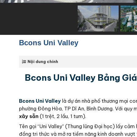
Bcons Uni Valley
Nội dung chính
Bcons Uni Valley Bảng G
Bcons Uni Valley
là dự án nhà phố thương mại com
phường Đông Hòa, TP Dĩ An, Bình Dương. Với quy m
xây sẵn
(1 trệt, 2 lầu, 1 tum).
Tên gọi “Uni Valley” (Thung lũng Đại học) lấy cảm h
đồng tri thức và mở ra tiềm năng kinh doanh vượ