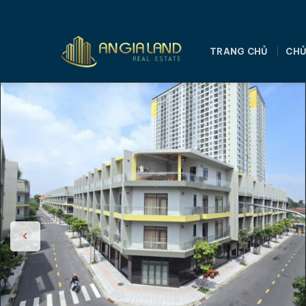
Bỏ
qua
nội
TRANG CHỦ
CHỦ
dung