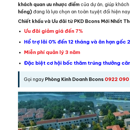
khách quan ưu nhược điểm
của dự án, giúp khách 
hồng)
đang là lựa chọn an toàn tuyệt đối hiện nay
Chiết khấu và Ưu đãi từ PKD Bcons Mới Nhất 
Ưu đãi giảm giá đến 7%
Hổ trợ lãi 0% đến 12 tháng và ân hạn gốc 
Miễn phí quản lý 3 năm
Đặc biệt cơ hội bốc thăm trúng thưởng căn
Gọi ngay
Phòng Kinh Doanh Bcons
0922 090