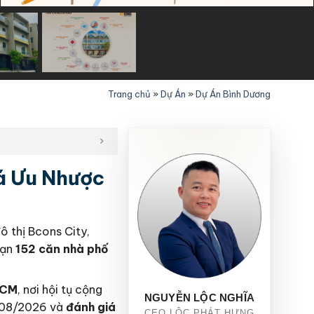
Trang chủ
»
Dự Án
»
Dự Án Bình Dương
á Ưu Nhược
ô thị Bcons City,
hạn
152 căn nhà phố
HCM
, nơi hội tụ cộng
NGUYỄN LỘC NGHĨA
t 08/2026 và
đánh giá
CEO LỘC PHÁT HƯNG