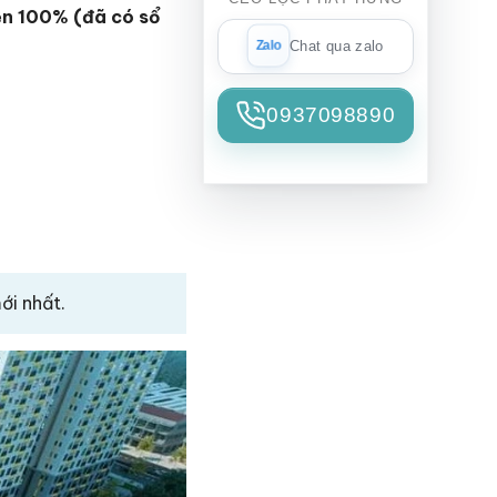
ện 100% (đã có sổ
Chat qua zalo
0937098890
ới nhất.