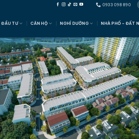
0933 098 890
 ĐẦU TƯ
CĂN HỘ
NGHỈ DƯỠNG
NHÀ PHỐ – ĐẤT 