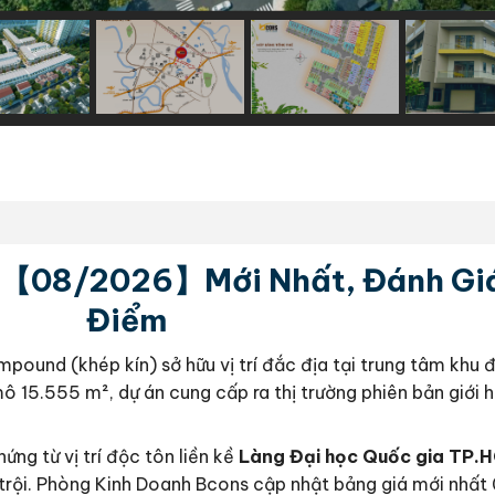
iá【08/2026】Mới Nhất, Đánh Gi
Điểm
pound (khép kín) sở hữu vị trí đắc địa tại trung tâm khu đ
ô 15.555 m², dự án cung cấp ra thị trường phiên bản giới 
ứng từ vị trí độc tôn liền kề
Làng Đại học Quốc gia TP.
t trội. Phòng Kinh Doanh Bcons cập nhật bảng giá mới nhấ