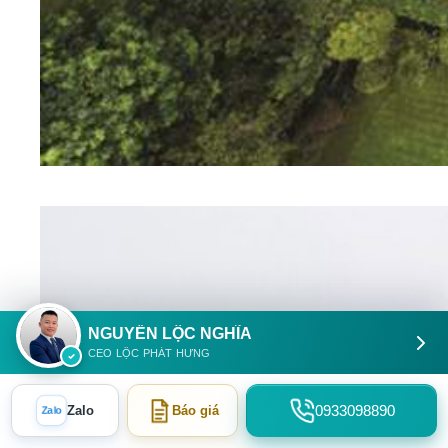
NGUYỄN LỘC NGHĨA
CEO LỘC PHÁT HƯNG
0933098890
Zalo
Báo giá
Zalo