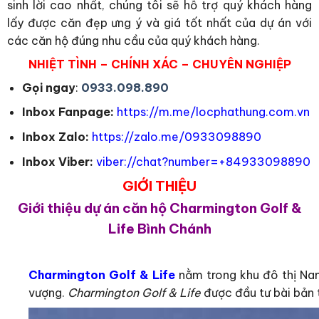
sinh lời cao nhất, chúng tôi sẽ hỗ trợ quý khách hàng
lấy được căn đẹp ưng ý và giá tốt nhất của dự án với
các căn hộ đúng nhu cầu của quý khách hàng.
NHIỆT TÌNH – CHÍNH XÁC – CHUYÊN NGHIỆP
Gọi ngay
:
0933.098.890
Inbox Fanpage:
https://m.me/locphathung.com.vn
Inbox Zalo:
https://zalo.me/0933098890
Inbox Viber:
viber://chat?number=+84933098890
GIỚI THIỆU
Giới thiệu dự án căn hộ Charmington Golf &
Life Bình Chánh
Charmington Golf & Life
nằm trong khu đô thị Nam
vượng.
Charmington Golf & Life
được đầu tư bài bản t