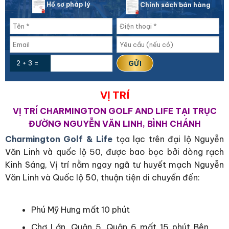
Hồ sơ pháp lý
Chính sách bán hàng
2 + 3 =
VỊ TRÍ
VỊ TRÍ CHARMINGTON GOLF AND LIFE TẠI TRỤC
ĐƯỜNG NGUYỄN VĂN LINH, BÌNH CHÁNH
Charmington Golf & Life
tọa lạc trên đại lộ Nguyễn
Văn Linh và quốc lộ 50, được bao bọc bởi dòng rạch
Kinh Sáng, Vị trí nằm ngay ngã tư huyết mạch Nguyễn
Văn Linh và Quốc lộ 50, thuận tiện di chuyển đến:
Phú Mỹ Hưng mất 10 phút
Chợ Lớn, Quận 5, Quận 6 mất 15 phút Bên