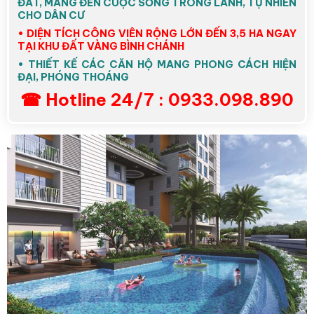
ĐẤT, MANG ĐẾN CUỘC SỐNG TRONG LÀNH, TỰ NHIÊN
CHO DÂN CƯ
• DIỆN TÍCH CÔNG VIÊN RỘNG LỚN ĐẾN 3,5 HA NGAY
TẠI KHU ĐẤT VÀNG BÌNH CHÁNH
• THIẾT KẾ CÁC CĂN HỘ MANG PHONG CÁCH HIỆN
ĐẠI, PHÓNG THOÁNG
☎ Hotline 24/7 : 0933.098.890