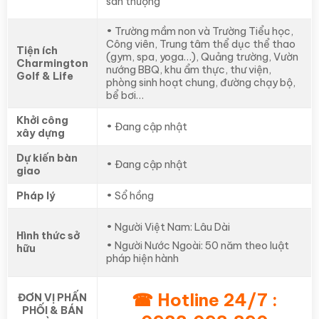
sân thượng
• Trường mầm non và Trường Tiểu học,
Công viên, Trung tâm thể dục thể thao
Tiện ích
(gym, spa, yoga…), Quảng trường, Vườn
Charmington
nướng BBQ, khu ẩm thực, thư viện,
Golf & Life
phòng sinh hoạt chung, đường chạy bộ,
bể bơi…
Khởi công
• Đang cập nhật
xây dựng
Dự kiến bàn
• Đang cập nhật
giao
Pháp lý
• Sổ hồng
• Người Việt Nam: Lâu Dài
Hình thức sở
• Người Nước Ngoài: 50 năm theo luật
hữu
pháp hiện hành
☎ Hotline 24/7 :
ĐƠN VỊ PHẤN
PHỐI & BÁN