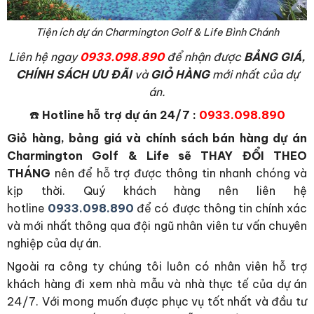
Tiện ích dự án Charmington Golf & Life Bình Chánh
L
iên hệ ngay
0933.098.890
để nhận được
BẢNG GIÁ,
CHÍNH SÁCH ƯU ĐÃI
và
GIỎ HÀNG
mới nhất của dự
án.
☎️
Hotline hỗ trợ dự án 24/7 :
0933.098.890
Giỏ hàng, bảng giá và chính sách bán hàng dự án
Charmington Golf & Life sẽ THAY ĐỔI THEO
THÁNG
nên để hỗ trợ được thông tin nhanh chóng và
kịp thời. Quý khách hàng nên liên hệ
hotline
0933.098.890
để có được thông tin chính xác
và mới nhất thông qua đội ngũ nhân viên tư vấn chuyên
nghiệp của dự án.
Ngoài ra công ty chúng tôi luôn có nhân viên hỗ trợ
khách hàng đi xem nhà mẫu và nhà thực tế của dự án
24/7. Với mong muốn được phục vụ tốt nhất và đầu tư