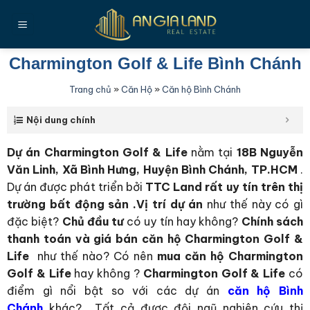
Bỏ
qua
nội
dung
Charmington Golf & Life Bình Chánh
Trang chủ
»
Căn Hộ
»
Căn hộ Bình Chánh
Nội dung chính
Dự án Charmington Golf & Life
nằm tại
18B Nguyễn
Văn Linh, Xã Bình Hưng, Huyện Bình Chánh, TP.HCM
.
Dự án được phát triển bởi
TTC Land rất uy tín trên thị
trường bất động sản
.Vị trí dự án
như thế này có gì
đặc biệt?
Chủ đầu tư
có uy tín hay không?
Chính sách
thanh toán và giá bán căn hộ Charmington Golf &
Life
như thế nào? Có nên
mua căn hộ Charmington
Golf & Life
hay không ?
Charmington Golf & Life
có
điểm gì nổi bật so với các dự án
căn hộ Bình
Chánh
khác?… Tất cả được đội ngũ nghiên cứu thị