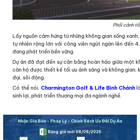
Phối cảnh tổ
Lấy nguồn cảm hứng từ những không gian sống xanh, 
tự nhiên rộng lớn với công viên ngút ngàn lên đến 4
đang phát triển bền vững.
Dự án đã đạt đến sự cân bằng hoàn hảo giữa một kh
căn hộ được thiết kế tối ưu ánh sáng và không gian,
đại, sôi động.
Có thể nói,
Charmington Golf & Life Bình Chánh
l
sinh lợi, phát triển thương mại đa ngành nghề.
Nhận Giá Bán - Pháp Lý - Chính Sách Ưu Đãi Dự Án
Bảng giá mới 08/08/2026