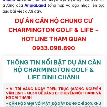
trường của
AngiaLand
tổng hợp và cập nhật liên tục
qua bài viết dưới đây.
DỰ ÁN CĂN HỘ CHUNG CƯ
CHARMINGTON GOLF & LIFE –
HOTLINE THAM QUAN
0933.098.890
THÔNG TIN NỔI BẬT DỰ ÁN CĂN
HỘ CHARMINGTON GOLF &
LIFE BÌNH CHÁNH
• VỊ TRÍ VÀNG NGAY TRÊN TRỤC ĐƯỜNG NGUYỄN
VĂN LINH – QL50 DỄ DÀNG DI CHUYỂN NỘI THÀNH VÀ
NGOẠI THÀNH
• CĂN HỘ XANH VỚI MẬT ĐỘ XÂY DỰNG CHỈ 20% KHU