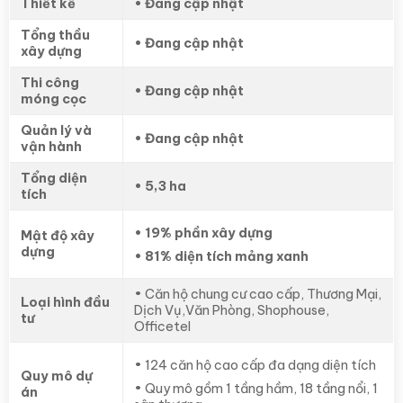
Thiết kế
• Đang cập nhật
Tổng thầu
• Đang cập nhật
xây dựng
Thi công
• Đang cập nhật
móng cọc
Quản lý và
• Đang cập nhật
vận hành
Tổng diện
•
5,3 ha
tích
•
19% phần xây dựng
Mật độ xây
dựng
•
81% diện tích mảng xanh
• Căn hộ chung cư cao cấp, Thương Mại,
Loại hình đầu
Dịch Vụ,Văn Phòng, Shophouse,
tư
Officetel
•
124 căn hộ cao cấp đa dạng diện tích
Quy mô dự
• Quy mô
gồm 1 tầng hầm, 18 tầng nổi, 1
án