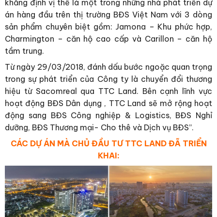
khẳng định vị thế là một trong những nhà phát triển dự
án hàng đầu trên thị trường BĐS Việt Nam với 3 dòng
sản phẩm chuyên biệt gồm: Jamona – Khu phức hợp,
Charmington – căn hộ cao cấp và Carillon – căn hộ
tầm trung.
Từ ngày 29/03/2018, đánh dấu bước ngoặc quan trọng
trong sự phát triển của Công ty là chuyển đổi thương
hiệu từ Sacomreal qua TTC Land. Bên cạnh lĩnh vực
hoạt động BĐS Dân dụng , TTC Land sẽ mở rộng hoạt
động sang BĐS Công nghiệp & Logistics, BĐS Nghỉ
dưỡng, BĐS Thương mại- Cho thê và Dịch vụ BĐS”.
CÁC DỰ ÁN MÀ CHỦ ĐẦU TƯ TTC LAND ĐÃ TRIỂN
KHAI: