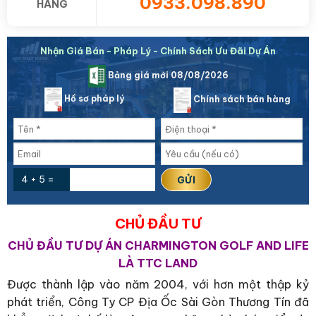
0933.098.890
HÀNG
Nhận Giá Bán - Pháp Lý - Chính Sách Ưu Đãi Dự Án
Bảng giá mới 08/08/2026
Hồ sơ pháp lý
Chính sách bán hàng
4 + 5 =
CHỦ ĐẦU TƯ
CHỦ ĐẦU TƯ DỰ ÁN CHARMINGTON GOLF AND LIFE
LÀ TTC LAND
Được thành lập vào năm 2004, với hơn một thập kỷ
phát triển, Công Ty CP Địa Ốc Sài Gòn Thương Tín đã