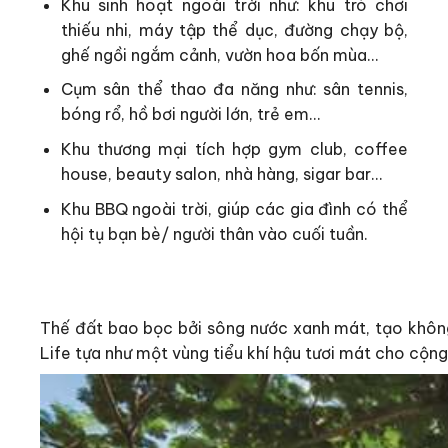
Khu sinh hoạt ngoài trời như: khu trò chơi
thiếu nhi, máy tập thể dục, đường chạy bộ,
ghế ngồi ngắm cảnh, vườn hoa bốn mùa…
Cụm sân thể thao đa năng như: sân tennis,
bóng rổ, hồ bơi người lớn, trẻ em…
Khu thương mại tích hợp gym club, coffee
house, beauty salon, nhà hàng, sigar bar…
Khu BBQ ngoài trời, giúp các gia đình có thể
hội tụ bạn bè/ người thân vào cuối tuần.
Thế đất bao bọc bởi sông nước xanh mát, tạo không g
Life tựa như một vùng tiểu khí hậu tươi mát cho cộn