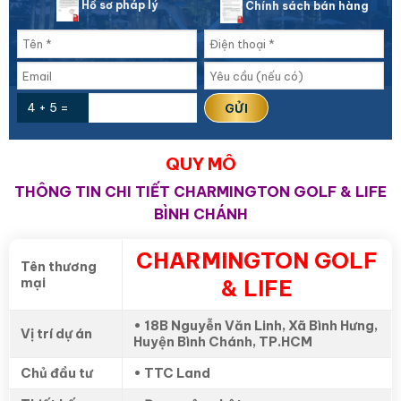
Hồ sơ pháp lý
Chính sách bán hàng
4 + 5 =
QUY MÔ
THÔNG TIN CHI TIẾT CHARMINGTON GOLF & LIFE
BÌNH CHÁNH
CHARMINGTON GOLF
Tên thương
mại
& LIFE
•
18B Nguyễn Văn Linh, Xã Bình Hưng,
Vị trí dự án
Huyện Bình Chánh, TP.HCM
Chủ đầu tư
• TTC Land