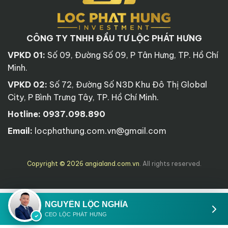
CÔNG TY TNHH ĐẦU TƯ LỘC PHÁT HƯNG
VPKD 01:
Số 09, Đường Số 09, P Tân Hưng, TP. Hồ Chí
Minh.
VPKD 02:
Số 72, Đường Số N3D Khu Đô Thị Global
City, P Bình Trưng Tây, TP. Hồ Chí Minh.
Hotline:
0937.098.890
Email:
locphathung.com.vn@gmail.com
Copyright © 2026 angialand.com.vn
. All rights reserved.
NGUYỄN LỘC NGHĨA
CEO LỘC PHÁT HƯNG