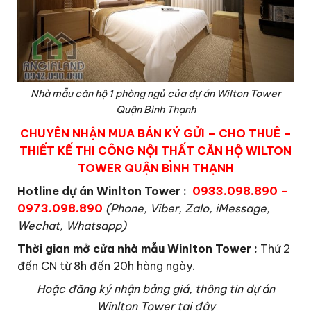
Nhà mẫu căn hộ 1 phòng ngủ của dự án Wilton Tower
Quận Bình Thạnh
CHUYÊN NHẬN MUA BÁN KÝ GỬI – CHO THUÊ –
THIẾT KẾ THI CÔNG NỘI THẤT CĂN HỘ WILTON
TOWER QUẬN BÌNH THẠNH
Hotline dự án Winlton Tower :
0933.098.890 –
0973.098.890
(Phone, Viber, Zalo, iMessage,
Wechat, Whatsapp)
Thời gian mở cửa nhà mẫu Winlton Tower
:
Thứ 2
đến CN từ 8h đến 20h hàng ngày.
Hoặc đăng ký nhận bảng giá, thông tin dự án
Winlton Tower tại đây