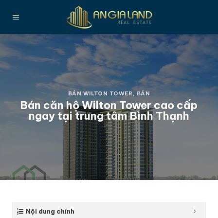
Bỏ
qua
nội
dung
BÁN WILTON TOWER
,
BÁN
Bán căn hộ Wilton Tower cao cấp
ngay tại trung tâm Bình Thạnh
Nội dung chính