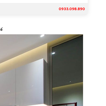
0933.098.890
tế