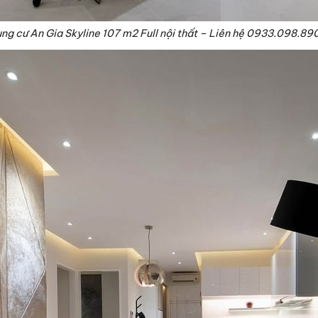
ng cư An Gia Skyline 107 m2 Full nội thất – Liên hệ 0933.098.89