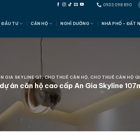
0933 098 890
 ĐẦU TƯ
CĂN HỘ
NGHỈ DƯỠNG
NHÀ PHỐ – ĐẤT 
N GIA SKYLINE Q7
,
CHO THUÊ CĂN HỘ
,
CHO THUÊ CĂN HỘ Q
dự án căn hộ cao cấp An Gia Skyline 107