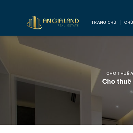
Bỏ
qua
nội
TRANG CHỦ
CHỦ
dung
CHO THUÊ A
Cho thuê 