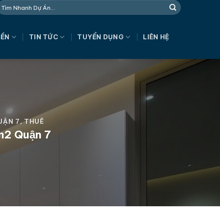
NỀN
TIN TỨC
TUYỂN DỤNG
LIÊN HỆ
UẬN 7
,
THUÊ
m2 Quận 7