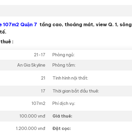
e 107m2 Quận 7
tầng cao, thoáng mát, view Q. 1, sông
tế.
thuê :
21-17
Phòng ngủ:
An Gia Skyline
Phòng tắm:
21
Tình hình nội thất:
17
Thời gian bắt đầu thuê:
Phí dịch vụ:
107m2
100.000 vnđ
Giá thuê:
1.200.000 vnđ
Đặt cọc: