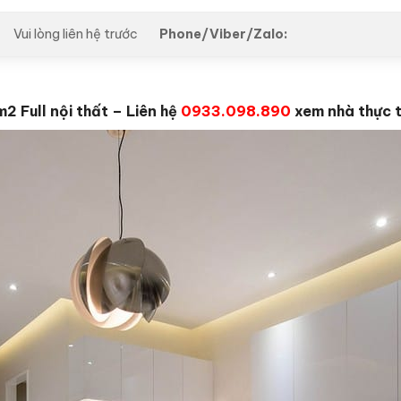
Phone/Viber/Zalo:
Vui lòng liên hệ trước
2 Full nội thất – Liên hệ
0933.098.890
xem nhà thực 