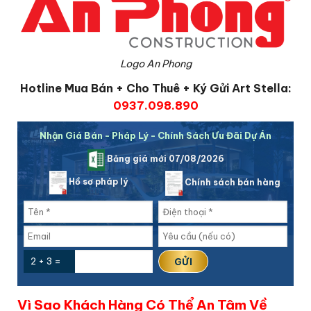
Logo An Phong
Hotline Mua Bán + Cho Thuê + Ký Gửi Art Stella:
0937.098.890
Nhận Giá Bán - Pháp Lý - Chính Sách Ưu Đãi Dự Án
Bảng giá mới 07/08/2026
Hồ sơ pháp lý
Chính sách bán hàng
2 + 3 =
Vì Sao Khách Hàng Có Thể An Tâm Về