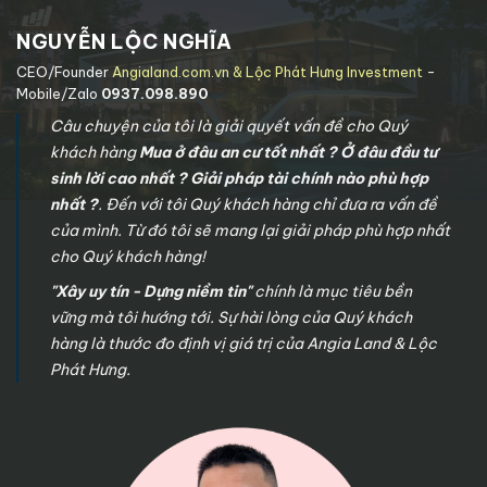
NGUYỄN LỘC NGHĨA
CEO/Founder
Angialand.com.vn & Lộc Phát Hưng Investment
-
Mobile/Zalo
0937.098.890
Câu chuyện của tôi là giải quyết vấn đề cho Quý
khách hàng
Mua ở đâu an cư tốt nhất ? Ở đâu đầu tư
sinh lời cao nhất ? Giải pháp tài chính nào phù hợp
nhất ?
. Đến với tôi Quý khách hàng chỉ đưa ra vấn đề
của mình. Từ đó tôi sẽ mang lại giải pháp phù hợp nhất
cho Quý khách hàng!
"Xây uy tín - Dựng niềm tin"
chính là mục tiêu bền
vững mà tôi hướng tới. Sự hài lòng của Quý khách
hàng là thước đo định vị giá trị của Angia Land & Lộc
Phát Hưng.