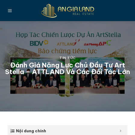
Bỏ
qua
nội
dung
TIN TỨC
Đánh Giá Năng Lực Chủ Đầu Tư Art
Stella – ATTLAND Và Các Đối Tác Lớn
Nội dung chính