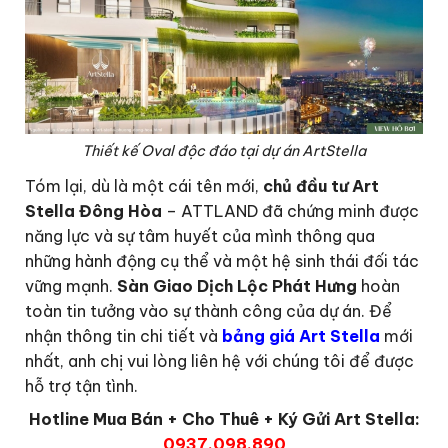
Thiết kế Oval độc đáo tại dự án ArtStella
Tóm lại, dù là một cái tên mới,
chủ đầu tư Art
Stella Đông Hòa
– ATTLAND đã chứng minh được
năng lực và sự tâm huyết của mình thông qua
những hành động cụ thể và một hệ sinh thái đối tác
vững mạnh.
Sàn Giao Dịch Lộc Phát Hưng
hoàn
toàn tin tưởng vào sự thành công của dự án. Để
nhận thông tin chi tiết và
bảng giá Art Stella
mới
nhất, anh chị vui lòng liên hệ với chúng tôi để được
hỗ trợ tận tình.
Hotline Mua Bán + Cho Thuê + Ký Gửi Art Stella:
0937.098.890