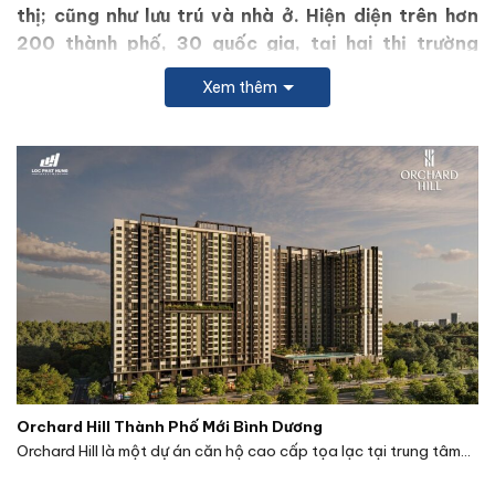
thị; cũng như lưu trú và nhà ở. Hiện diện trên hơn
200 thành phố, 30 quốc gia, tại hai thị trường
chính là Singapore và Trung Quốc, đã và đang tiếp
Xem thêm
tục mở rộng sang các thị trường trọng điểm như Ấn
Độ, Việt Nam, Úc, Châu Âu và Mỹ.
Hãy cùng tìm
hiểu về tiềm lực của
chủ đầu tư CapitaLand
nhé!
1. DỰ ÁN MỞ BÁN 2021
Danh sách các dự án CapitaLand đang triển khai bán
hàng trong năm 2021 được đội ngũ nghiên cứu thị
trường cập nhật tại đây:
De La Sol
Orchard Hill Thành Phố Mới Bình Dương
Orchard Hill là một dự án căn hộ cao cấp tọa lạc tại trung tâm...