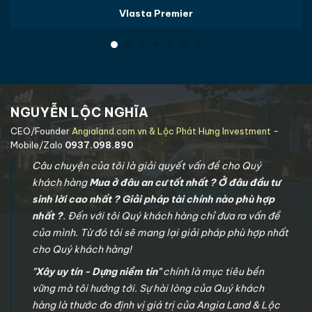
các quỹ tín thác khác bao gồm Ascendas Reit,
Vlasta Premier
CapitaLand Commercial Trust, Ascott Residence
Trust, CapitaLand Retail China Trust, Ascendas India
Trust, và CapitaLand Malaysia Mall Trust. Cho đến
thời điểm hiện tại, thương hiệu
tập đoàn
CapitaLand
đã phủ khắp trên hơn 149 thành phố lớn
NGUYỄN LỘC NGHĨA
tại 31 quốc gia với tổng cộng 637 dự án bất động sản,
trong đó 02 thị trường lớn nhất là Singapore và Trung
CEO/Founder
Angialand.com.vn & Lộc Phát Hưng Investment
-
Mobile/Zalo
0937.098.890
Quốc, tiếp đó là Việt Nam và Indonesia.
Câu chuyện của tôi là giải quyết vấn đề cho Quý
khách hàng
Mua ở đâu an cư tốt nhất ? Ở đâu đầu tư
sinh lời cao nhất ? Giải pháp tài chính nào phù hợp
nhất ?
. Đến với tôi Quý khách hàng chỉ đưa ra vấn đề
của mình. Từ đó tôi sẽ mang lại giải pháp phù hợp nhất
cho Quý khách hàng!
Logo CapitaLand
"Xây uy tín - Dựng niềm tin"
chính là mục tiêu bền
HỎI ĐÁP
vững mà tôi hướng tới. Sự hài lòng của Quý khách
hàng là thước đo định vị giá trị của Angia Land & Lộc