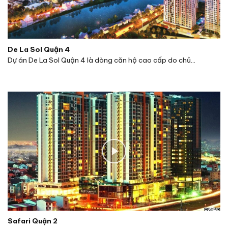
02 Phan Văn
Đáng,
365,693
Xem chi
1
Vista Verde
Phường
m2
tiết
Thạnh Mỹ
Lợi, Quận 2
De La Sol Quận 4
01 Phan Văn
Dự án De La Sol Quận 4 là dòng căn hộ cao cấp do chủ...
Đáng,
283,296
Xem chi
2
Feliz en vista
Phường
m2
tiết
Thạnh Mỹ
Lợi, Quận 2
537 Nguyễn
Duy Trinh,
81,644
Xem chi
3
The Krista
Phường Bình
m²
tiết
Trưng Tây,
Quận 2
537 Nguyễn
Duy Trinh,
The Parc
312,153
Xem chi
4
Phường Bình
Spring
m2
tiết
Trưng Tây,
Quận 2
543 Nguyễn
Safari Quận 2
Duy Trinh,