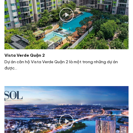
Phối cảnh bên Sông Sài Gòn dự án căn hộ chung cư Define
Quận 2 Đường Thạnh Mỹ Lợi chủ đầu tư Captaland
Vista Verde Quận 2
Dự án căn hộ Vista Verde Quận 2 là một trong những dự án
Vị trí:
số 2 Phan Văn Đáng, phường Thạnh Mỹ Lợi,
được...
Quận 2, TP.HCM.
Dự kiến bàn giao:
năm 2022
Xem thêm thông tin dự án Define
2. DỰ ÁN ĐÃ BÀN GIAO
THÔNG
DIỆN
STT
TÊN DỰ ÁN
VỊ TRÍ
TIN CHI
TÍCH
TIẾT