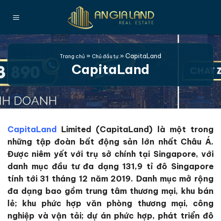
Bỏ
qua
nội
dung
»
»
CapitaLand
Trang chủ
Chủ đầu tư
CapitaLand
CapitaLand
Limited (CapitaLand) là một trong
những tập đoàn bất động sản lớn nhất Châu Á.
Được niêm yết với trụ sở chính tại Singapore, với
danh mục đầu tư đa dạng 131,9 tỉ đô Singapore
tính tới 31 tháng 12 năm 2019. Danh mục mở rộng
đa dạng bao gồm trung tâm thương mại, khu bán
lẻ; khu phức hợp văn phòng thương mại, công
nghiệp và vận tải; dự án phức hợp, phát triển đô