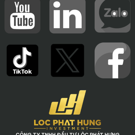
D1 Mension
⭐ Tập đoàn CapitaLand hoạt động tại những quốc
gia nào?
Hiện diện trên hơn
230 thành phố
,
30 quốc gia
, tại
hai thị trường chính là Singapore và Trung Quốc, đã và
đang tiếp tục mở rộng sang các thị trường trọng điểm
như Ấn Độ, Việt Nam, Úc, Châu Âu và Mỹ.
⭐ Tổng sản phẩm Tập đoàn CapitaLand đầu tư
phát triển tại Việt Nam?
Sau hơn
25
năm hoạt động tại Việt Nam, danh mục
đầu tư của tập đoàn bao gồm 2 dự án phức hợp, gần
8.600 c
ăn hộ chất lượng tại 15 dự án nhà ở, 2 khu bán
lẻ và hơn
7.000
căn hộ dịch vụ thuộc
28 dự án
tại
10
tỉnh thành
lớn trên cả nước là TP.HCM, Hà Nội, Hải
Phòng, Hạ Long, Hội An, Đà Nẵng, Bình Dương, Cam
Ranh, Nha Trang và Vũng Tàu.
CÔNG TY TNHH ĐẦU TƯ LỘC PHÁT HƯNG