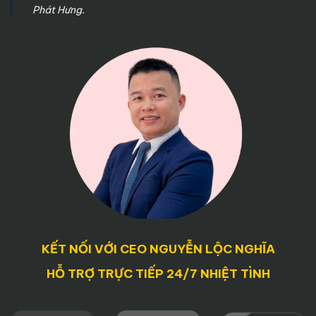
⭐ Dự án Bất động sản nào mà Tập đoàn
Phát Hưng.
CapitaLand đang phát triển ?
De La Sol
Define
Seasons Avenue
Mulberry Lane
⭐ Dự án Bất động sản nào mà Tập đoàn
CapitaLand đã bàn giao ?
Vista Verde
Feliz en vista
The Krista
KẾT NỐI VỚI CEO NGUYỄN LỘC NGHĨA
The Parc Spring
HỖ TRỢ TRỰC TIẾP 24/7 NHIỆT TÌNH
Kris Vue
The Vista An Phú