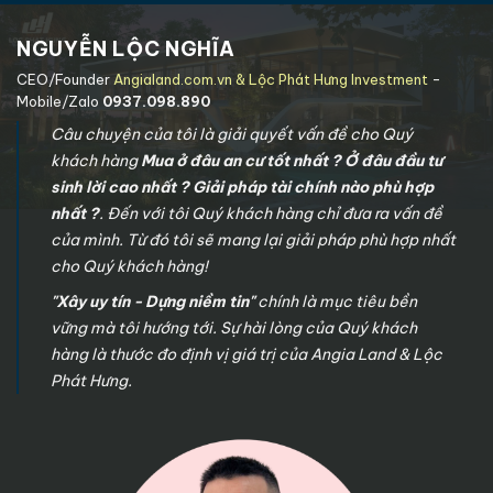
Dương
NGUYỄN LỘC NGHĨA
P. Bình
Khu dân cư LÊ
Chuẩn, TX
CEO/Founder
Angialand.com.vn & Lộc Phát Hưng Investment
-
Xem chi
2
PHONG BÌNH
Thuận An,
35.322,67m²
Mobile/Zalo
0937.098.890
tiết
CHUẨN
Tỉnh Bình
Câu chuyện của tôi là giải quyết vấn đề cho Quý
Dương
khách hàng
Mua ở đâu an cư tốt nhất ? Ở đâu đầu tư
P.Tân
sinh lời cao nhất ? Giải pháp tài chính nào phù hợp
Đông
Khu dân cư LÊ
Hiệp, TX
11.587,40
Xem chi
nhất ?
. Đến với tôi Quý khách hàng chỉ đưa ra vấn đề
3
PHONG TÂN
Dĩ An,
m2
tiết
của mình. Từ đó tôi sẽ mang lại giải pháp phù hợp nhất
ĐÔNG HIỆP 2
Tỉnh Bình
cho Quý khách hàng!
Dương
"Xây uy tín - Dựng niềm tin"
chính là mục tiêu bền
P. An Phú,
Khu dân cư LÊ
TX Thuận
vững mà tôi hướng tới. Sự hài lòng của Quý khách
Xem chi
4
PHONG AN
An, Tỉnh
22.112,33 m2
hàng là thước đo định vị giá trị của Angia Land & Lộc
tiết
PHÚ
Bình
Phát Hưng.
Dương
P.Tân
Đông
Khu dân cư LÊ
Hiệp, TX
18.705,46
Xem chi
5
PHONG TÂN
Dĩ An,
m2
tiết
ĐÔNG HIỆP 1