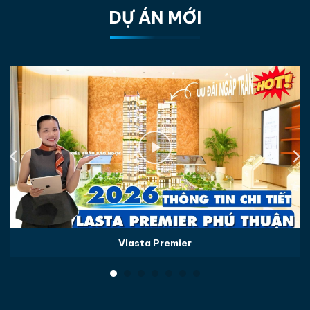
Dương
DỰ ÁN MỚI
Diện tích:
8.600m2
Mật độ xây dựng:
khoảng 60%
Quy mô dự án:
40 tầng, 2 tầng hầm, 2 cổng vào
(mặt trước là đại lộ BD), hồ bơi tầng 6 (2 mặt trước
sau). Tổng 1091 căn
Dự kiến bàn giao:
Năm 2023
Xem thêm
thông tin dự án The Emerald Golf
View
2. DỰ ÁN ĐÃ BÀN GIAO
THÔNG
STT
TÊN DỰ ÁN
VỊ TRÍ
DIỆN TÍCH
TIN CHI
Vlasta Premier
TIẾT
P. Thuận
Khu dân cư LÊ
Giao, TX
Xem chi
1
PHONG
Thuận An,
23.811,97m²
tiết
THUẬN GIAO
Tỉnh Bình