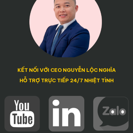
Tỉnh Bình
Dương
3. LÊ PHONG
Công ty TNHH Đầu tư và Phát triển Lê Phong được
cấp phép từ tháng 07/2012, có vốn điều lệ 68 tỷ đồng
với tiêu chí hoạt động xuyên suốt, uy tín, hiệu quả,
chất lượng,
Lê Phong
được biết đến là CDT uy tín
phát triển các sản phẩm bất động sản trải dài trên
nhiều tỉnh thành lớn trong đó tập trung chủ yếu ở Bình
KẾT NỐI VỚI CEO NGUYỄN LỘC NGHĨA
Dương. Qua 8 năm hình thành và phát triển, Lê Phong
HỖ TRỢ TRỰC TIẾP 24/7 NHIỆT TÌNH
luôn mang lại cho khách hàng, đối tác những sản
phẩm bất động sản tốt nhất với dịch vụ chuyên
nghiệp nhất.
Đặc biệt
Công ty Lê Phong
luôn coi trọng “San sẻ
trách nhiệm xã hội là đạo đức trong hoạt động kinh
doanh”. Với sự hỗ trợ kịp thời từ Công ty, nhiều mảnh
đời, nhiều ước mơ gian dở đang được vun đắp. Bên