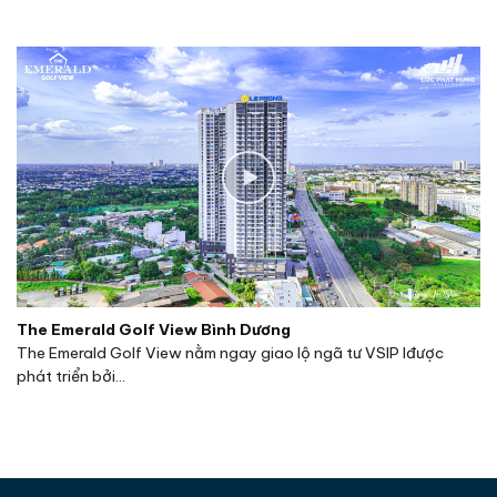
sống thượng lưu có độ cao
40 tầng
, được đánh giá là
dự án cao nhất Bình Dương hiện tại, cùng đặc quyền
trải nghiệm hệ thống tiện ích đỉnh cao bậc nhất Bình
Dương. The Emerald Golf View sở hữu tầm nhìn triệu
đô ôm trọn Sân Golf Sông Bé, một trong những sân
golf đầu tiên đạt chuẩn quốc tế được công nhận bởi
Hiệp hội những người chơi golf của Mỹ và Singapore.
The Emerald Golf View Bình Dương
The Emerald Golf View nằm ngay giao lộ ngã tư VSIP Iđược
phát triển bởi...
Phối cảnh dự án căn hộ chung cư The Emerald Golf View
Bình Dương
Vị trí:
Quốc lộ 13, thành phố Thuận An, Tỉnh Bình