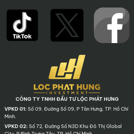
cạnh đó, Lê Phong luôn hướng tới sự phát triển bền
vững bằng việc nâng cao chất lượng đời sống của
người lao động và các thành viên trong gia đình.
CÔNG TY TNHH ĐẦU TƯ LỘC PHÁT HƯNG
VPKD 01:
Số 09, Đường Số 09, P Tân Hưng, TP. Hồ Chí
Logo chủ đầu tư Lê Phong
Minh.
Trong quá trình hình thành và phát triển, với tiêu chí
VPKD 02:
Số 72, Đường Số N3D Khu Đô Thị Global
hoạt động xuyên suốt “Uy Tín – Hiệu Quả – Chất
City, P Bình Trưng Tây, TP. Hồ Chí Minh.