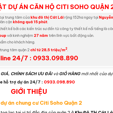
ẬT DỰ ÁN CĂN HỘ CITI SOHO QUẬN 
tại trung tâm của
khu đô thị Cát Lái
rộng 152ha ngay tại
Nguyễn 
lân cận
không quá 15 phút
.
hiết kế bởi các kiến trúc sư đến từ công ty thiết kế nổi tiếng là c
roup
với kinh nghiệm
27 năm
trên lĩnh vực bất động sản.
phẩm cho khách hàng.
2
ế trung tâm quận 2
chỉ từ 28,5 triệu/m
.
line 24/7 : 0933.098.890
GIÁ, CHÍNH SÁCH ƯU ĐÃI
và
GIỎ HÀNG
mới nhất của dự
e hỗ trợ dự án 24/7 :
0933.098.890
GIỚI THIỆU
u dự án chung cư Citi Soho Quận 2
p
tọa lạc tại vị trí đắc địa của quận 2 ở
Khu Đô Thị Cát Lá