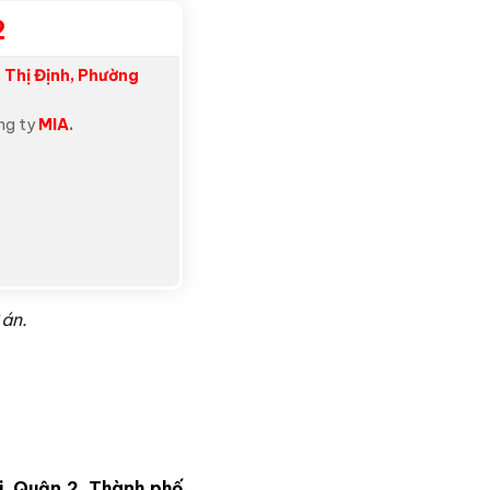
2
Thị Định, Phường
ông ty
MIA
.
 án.
i, Quận 2, Thành phố