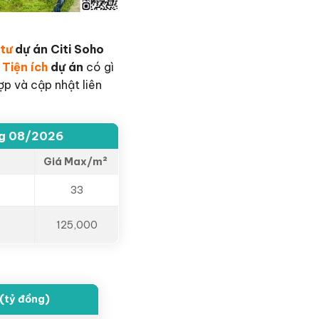
tư
dự án Citi Soho
?
Tiện ích
dự án
có gì
p và cập nhật liên
g 08/2026
Giá Max/m²
33
125,000
(tỷ đồng)