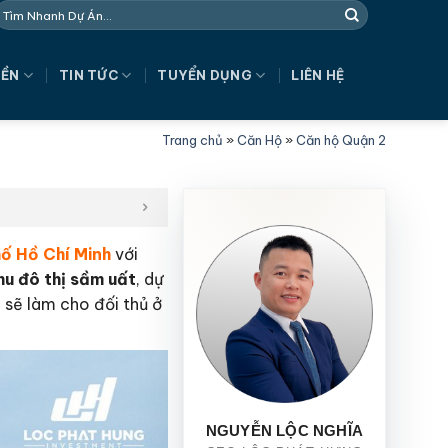
NỀN
TIN TỨC
TUYỂN DỤNG
LIÊN HỆ
Trang chủ
»
Căn Hộ
»
Căn hộ Quận 2
hố Hồ Chí Minh
với
hu đô thị sầm uất
, dự
 sẽ làm cho đối thủ ở
NGUYỄN LỘC NGHĨA