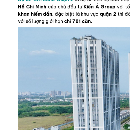
Hồ Chí Minh
của chủ đầu tư
Kiến Á Group
với t
khan hiếm dần
, đặc biệt là khu vực
quận 2
thì đ
với số lượng giới hạn
chỉ 781 căn.