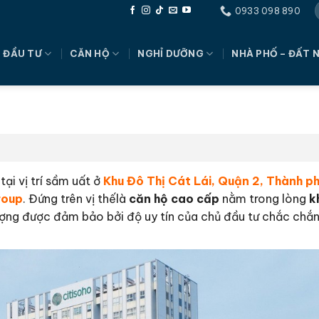
0933 098 890
 ĐẦU TƯ
CĂN HỘ
NGHỈ DƯỠNG
NHÀ PHỐ – ĐẤT 
tại vị trí sầm uất ở
Khu Đô Thị Cát Lái, Quận 2, Thành p
roup
. Đứng trên vị thếlà
căn hộ cao cấp
nằm trong lòng
k
ượng được đảm bảo bởi độ uy tín của chủ đầu tư chắc chắn