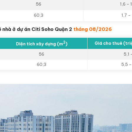
56
1,6 – 
60,3
1,7 –
ê nhà ở dự án Citi Soho Quận 2
tháng 08/2026
2
Giá cho thuê (tr
Diện tích xây dựng (m
)
56
5,1 
60,3
5,5 –