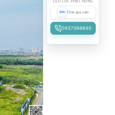
CEO LỘC PHÁT HƯNG
Chat qua zalo
0937098890