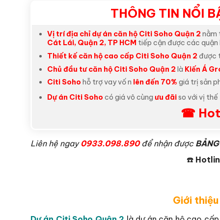
THÔNG TIN NỔI B
Vị trí địa chỉ dự án căn hộ Citi Soho Quận 2
nằm 
Cát Lái, Quận 2, TP HCM
tiếp cận được các quận 
Thiết kế căn hộ cao cấp Citi Soho Quận 2
được t
Chủ đầu tư căn hộ Citi Soho Quận 2
là
Kiến Á G
Citi Soho
hỗ trợ vay vố n
lên đến 70%
giá trị sản 
Dự án Citi Soho
có giá vô cùng
ưu đãi
so với vị th
☎ Hot
L
iên hệ ngay
0933.098.890
để nhận được
BẢNG 
☎️
Hotlin
Giới thiệ
Dự án Citi Soho Quận 2
là dự án căn hộ cao cấ