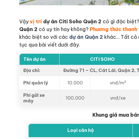
Vậy
vị trí
dự án
Citi Soho Quận 2
có gì đặc biệt
Quận 2
có uy tín hay không?
Phương thức thanh 
khác biệt so với các
dự án Quận 2
khác… Tất cả đ
tục qua bài viết dưới đây.
Tên dự án
CITI SOHO
Địa chỉ:
Đường 71 – CL, Cát Lái, Quận 2, 
Phí quản lý
10,000
vnđ/m²
Phí gửi xe
100,000
vnđ/xe
máy
Khung giá mua bán
Loại căn hộ