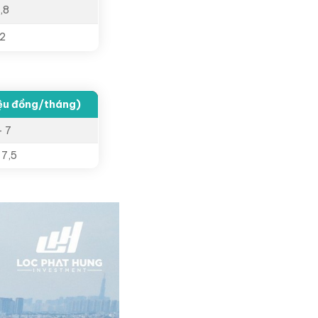
1,8
 2
iệu đồng/tháng)
– 7
 7,5