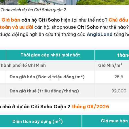
Toàn cảnh dự án Citi Soho quận 2
?
Giá bán
căn hộ
Citi Soho
hiện tại như thế nào?
Chủ đầu 
toán và ưu đãi
căn hộ, shophouse
Citi Soho
như thế nào
ược đội ngũ nghiên cứu thị trường của
AngiaLand
tổng hợ
thán
Thời gian cập nhật mới nhất
Thành phố Hồ Chí Minh
Giá Min/m²
Đơn giá bán (Đơn vị triệu đồng/m²)
28,5
Đơn giá thuê (triệu đồng/tháng)
92,000
 nhà ở dự án Citi Soho Quận 2
tháng 08/2026
2
Giá mua bán 
Diện tích xây dựng (m
)