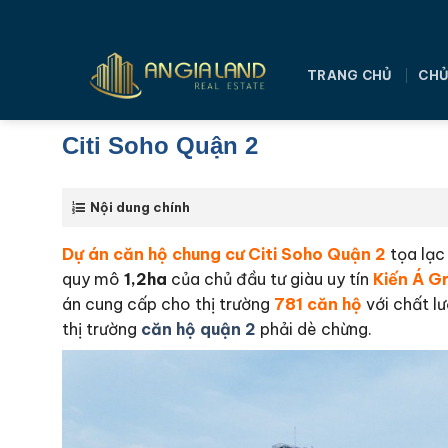
Bỏ
qua
nội
TRANG CHỦ
CHỦ
dung
Citi Soho Quận 2
Nội dung chính
Dự án căn hộ chung cư Citi Soho Quận 2
tọa lạc 
quy mô
1,2ha
của chủ đầu tư giàu uy tín
Kiến Á G
án cung cấp cho thị trường
781 căn hộ
với chất l
thị trường
căn hộ quận 2
phải dè chừng.