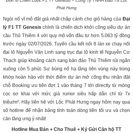
Đơn Vị Chiến Lược F1 TT Genesis – Công Ty TNHH Đầu Tư Lộc
Phát Hưng
Ngòi nổ vĩ mô đắt giá nhất chắp cánh cho giỏ hàng của
Đại
lý F1 TT Genesis
chính là chiến dịch khởi công siêu dự án
cầu Thủ Thiêm 4 với quy mô vốn đầu tư hơn 5.063 tỷ đồng
trước ngày 02/07/2026. Tuyến cầu kết nối 8 làn xe chạy nối
đại lộ Nguyễn Văn Linh sang trục đại lộ kinh tế Nguyễn Cơ
Thạch giúp khoảng cách sang bán đảo Thủ Thiêm rút ngắn
xuống còn 5 phút. Sự bùng nổ hạ tầng liên vùng này trùng
khớp hoàn hảo với thời điểm dự án mở cổng thu nhận đặt
chỗ Booking ưu tiên đợt 1 vào tháng 7 tới directly từ móng
cọc sơ khai với mức giá rumor siêu hấp dẫn chỉ từ 7x
triệu/m². Hãy liên hệ với Lộc Phát Hưng ngay hôm nay qua
số hotline để nhận bảng tính toán dòng tiền tối ưu và chọn
căn tầng ưng ý nhất!
Hotline Mua Bán + Cho Thuê + Ký Gửi Căn hộ TT