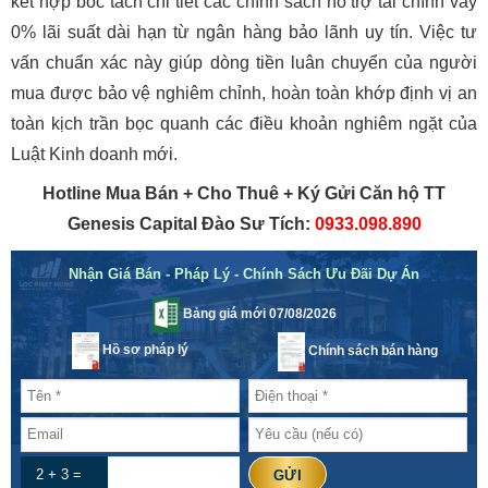
kết hợp bóc tách chi tiết các chính sách hỗ trợ tài chính vay
0% lãi suất dài hạn từ ngân hàng bảo lãnh uy tín. Việc tư
vấn chuẩn xác này giúp dòng tiền luân chuyển của người
mua được bảo vệ nghiêm chỉnh, hoàn toàn khớp định vị an
toàn kịch trần bọc quanh các điều khoản nghiêm ngặt của
Luật Kinh doanh mới.
Hotline Mua Bán + Cho Thuê + Ký Gửi Căn hộ TT
Genesis Capital Đào Sư Tích:
0933.098.890
Nhận Giá Bán - Pháp Lý - Chính Sách Ưu Đãi Dự Án
Bảng giá mới 07/08/2026
Hồ sơ pháp lý
Chính sách bán hàng
2 + 3 =