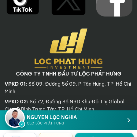
CÔNG TY TNHH ĐẦU TƯ LỘC PHÁT HƯNG
VPKD 01:
Số 09, Đường Số 09, P Tân Hưng, TP. Hồ Chí
Minh.
VPKD 02:
Số 72, Đường Số N3D Khu Đô Thị Global
City, P Bình Trưng Tây, TP. Hồ Chí Minh.
NGUYỄN LỘC NGHĨA
Hotline:
0937.098.890
CEO LỘC PHÁT HƯNG
Email:
locphathung.com.vn@gmail.com