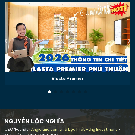
Vlasta Premier
NGUYỄN LỘC NGHĨA
CEO/Founder
Angialand.com.vn & Lộc Phát Hưng Investment
-