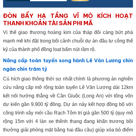
ĐÒN BẨY HẠ TẦNG VĨ MÔ KÍCH HOẠT
THANH KHOẢN TÀI SẢN PHI MÃ
Vị thế giao thương hoàng kim của tháp đôi càng bứt phá
mạnh mẽ khi đặt trong bối cảnh chuỗi dự án đầu tư công thế
kỷ của thành phố đồng loạt bấm nút rầm rộ.
Nâng cấp toàn tuyến song hành Lê Văn Lương chín
ngàn chín trăm tỷ
Cú hích giao thông thời sự nhất chính là phương án nghiên
cứu nâng cấp mở rộng toàn tuyến Lê Văn Lương dài 12km
kết nối hướng thẳng về Cần Giuộc (Long An) với tổng vốn
dự kiến gần 9.900 tỷ đồng. Dự án này kết hợp đồng bộ với
công trình xây mới cầu Rạch Tôm trị giá gần 500 tỷ (quy mô
rộng 15m với 4 làn xe thênh thang đang khẩn trương bồi
thường giải phóng mặt bằng hai đầu cầu) giúp xóa bỏ điểm