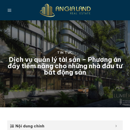
Bỏ
qua
nội
dung
TIN TỨC
Dịch vụ quản lý tài sản – Phương án
đầy tiềm năng cho những nhà đầu tư
bất động sản
Nội dung chính