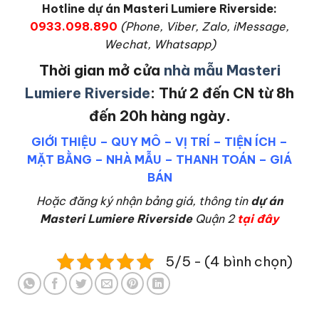
Hotline dự án Masteri Lumiere Riverside:
0933.098.890
(Phone, Viber, Zalo, iMessage,
Wechat, Whatsapp)
Thời gian mở cửa
nhà mẫu Masteri
Lumiere Riverside
: Thứ 2 đến CN từ 8h
đến 20h hàng ngày.
GIỚI THIỆU
–
QUY MÔ
–
VỊ TRÍ
–
TIỆN ÍCH
–
MẶT BẰNG
–
NHÀ MẪU
–
THANH TOÁN
–
GIÁ
BÁN
Hoặc đăng ký nhận bảng giá, thông tin
dự án
Masteri Lumiere Riverside
Quận 2
tại đây
5/5 - (4 bình chọn)