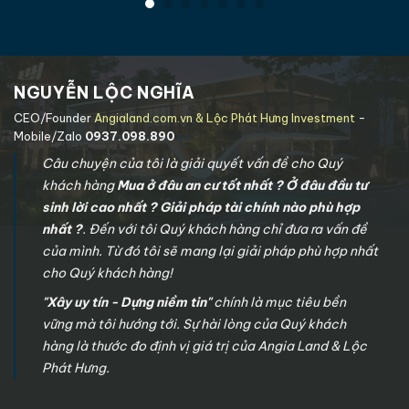
NGUYỄN LỘC NGHĨA
CEO/Founder
Angialand.com.vn & Lộc Phát Hưng Investment
-
Mobile/Zalo
0937.098.890
Câu chuyện của tôi là giải quyết vấn đề cho Quý
khách hàng
Mua ở đâu an cư tốt nhất ? Ở đâu đầu tư
sinh lời cao nhất ? Giải pháp tài chính nào phù hợp
nhất ?
. Đến với tôi Quý khách hàng chỉ đưa ra vấn đề
của mình. Từ đó tôi sẽ mang lại giải pháp phù hợp nhất
cho Quý khách hàng!
"Xây uy tín - Dựng niềm tin"
chính là mục tiêu bền
vững mà tôi hướng tới. Sự hài lòng của Quý khách
hàng là thước đo định vị giá trị của Angia Land & Lộc
Phát Hưng.