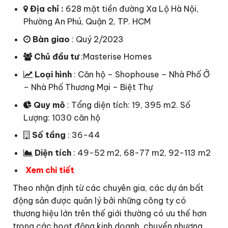
Địa chỉ
:
628 mặt tiền đường Xa Lộ Hà Nội,
Phường An Phú, Quận 2, TP. HCM
Bàn giao
: Quý 2/2023
Chủ đầu tư
:Masterise Homes
Loại hình
: Căn hộ – Shophouse – Nhà Phố Ở
– Nhà Phố Thương Mại – Biệt Thự
Quy mô
: Tổng diện tích: 19, 395 m2. Số
Lượng: 1030 căn hộ
Số tầng
:
36-44
Diện tích
: 49-52 m2, 68-77 m2, 92-113 m2
Xem chi tiết
Theo nhận định từ các chuyên gia, các dự án bất
động sản được quản lý bởi những công ty có
thương hiệu lớn trên thế giới thường có ưu thế hơn
trong các hoạt động kinh doanh, chuyển nhượng.