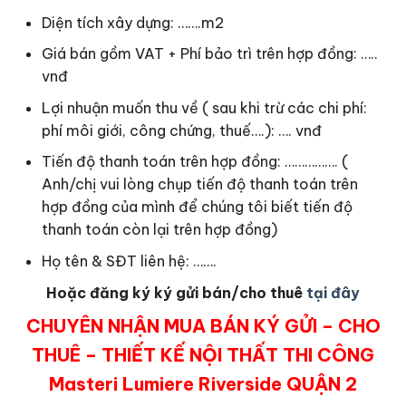
Diện tích xây dựng: …….m2
Giá bán gồm VAT + Phí bảo trì trên hợp đồng: …..
vnđ
Lợi nhuận muốn thu về ( sau khi trừ các chi phí:
phí môi giới, công chứng, thuế….): …. vnđ
Tiến độ thanh toán trên hợp đồng: ……………. (
Anh/chị vui lòng chụp tiến độ thanh toán trên
hợp đồng của mình để chúng tôi biết tiến độ
thanh toán còn lại trên hợp đồng)
Họ tên & SĐT liên hệ: …….
Hoặc đăng ký ký gửi bán/cho thuê
tại đây
CHUYÊN NHẬN MUA BÁN KÝ GỬI – CHO
THUÊ – THIẾT KẾ NỘI THẤT THI CÔNG
Masteri Lumiere Riverside QUẬN 2