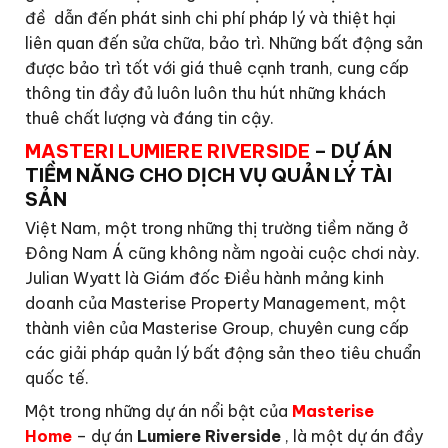
đề dẫn đến phát sinh chi phí pháp lý và thiệt hại
liên quan đến sửa chữa, bảo trì. Những bất động sản
được bảo trì tốt với giá thuê cạnh tranh, cung cấp
thông tin đầy đủ luôn luôn thu hút những khách
thuê chất lượng và đáng tin cậy.
MASTERI LUMIERE RIVERSIDE
– DỰ ÁN
TIỀM NĂNG CHO DỊCH VỤ QUẢN LÝ TÀI
SẢN
Việt Nam, một trong những thị trường tiềm năng ở
Đông Nam Á cũng không nằm ngoài cuộc chơi này.
Julian Wyatt là Giám đốc Điều hành mảng kinh
doanh của Masterise Property Management, một
thành viên của Masterise Group, chuyên cung cấp
các giải pháp quản lý bất động sản theo tiêu chuẩn
quốc tế.
Một trong những dự án nổi bật của
Masterise
Home
– dự án
Lumiere Riverside
, là một dự án đầy