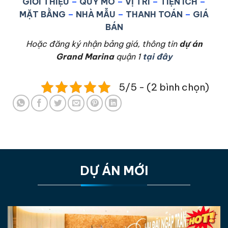
GIỚI THIỆU
–
QUY MÔ
–
VỊ TRÍ
–
TIỆN ÍCH
–
MẶT BẰNG
–
NHÀ MẪU
–
THANH TOÁN
–
GIÁ
BÁN
Hoặc đăng ký nhận bảng giá, thông tin
dự án
Grand Marina
quận 1
tại đây
5/5 - (2 bình chọn)
DỰ ÁN MỚI