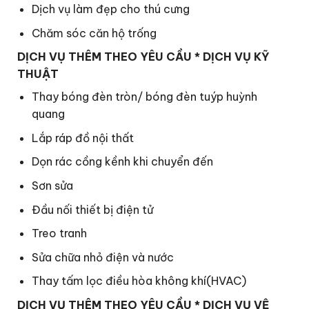
Dịch vụ làm đẹp cho thú cưng
Chăm sóc căn hộ trống
DỊCH VỤ THÊM THEO YÊU CẦU * DỊCH VỤ KỸ
THUẬT
Thay bóng đèn tròn/ bóng đèn tuýp huỳnh
quang
Lắp ráp đồ nội thất
Dọn rác cồng kềnh khi chuyển đến
Sơn sửa
Đầu nối thiết bị điện tử
Treo tranh
Sửa chữa nhỏ điện và nước
Thay tấm lọc điều hòa không khí(HVAC)
DỊCH VỤ THÊM THEO YÊU CẦU * DỊCH VỤ VỆ