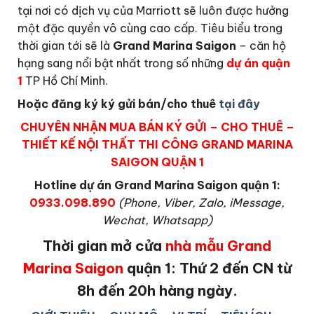
tại nơi có dịch vụ của Marriott sẽ luôn được hưởng
một đặc quyền vô cùng cao cấp. Tiêu biểu trong
thời gian tới sẽ là
Grand Marina Saigon
– căn hộ
hạng sang nổi bật nhất trong số những
dự án quận
1
TP Hồ Chí Minh.
Hoặc đăng ký ký gửi bán/cho thuê
tại đây
CHUYÊN NHẬN MUA BÁN KÝ GỬI – CHO THUÊ –
THIẾT KẾ NỘI THẤT THI CÔNG GRAND MARINA
SAIGON QUẬN 1
Hotline dự án Grand Marina Saigon quận 1:
0933.098.890
(Phone, Viber, Zalo, iMessage,
Wechat, Whatsapp)
Thời gian mở cửa
nhà mẫu Grand
Marina Saigon
quận 1: Thứ 2 đến CN từ
8h đến 20h hàng ngày.