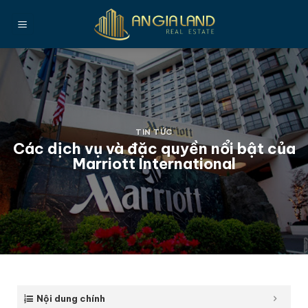
Bỏ
qua
nội
dung
TIN TỨC
Các dịch vụ và đặc quyền nổi bật của
Marriott International
Nội dung chính