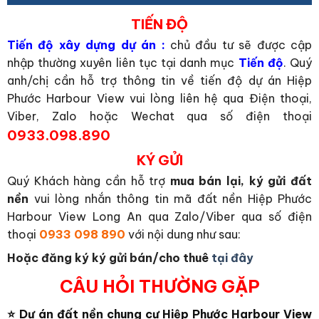
TIẾN ĐỘ
Tiến độ xây dựng dự án :
chủ đầu tư sẽ được cập
nhập thường xuyên liên tục tại danh mục
Tiến độ
. Quý
anh/chị cần hỗ trợ thông tin về tiến độ dự án Hiệp
Phước Harbour View vui lòng liên hệ qua Điện thoại,
Viber, Zalo hoặc Wechat qua số điện thoại
0933.098.890
KÝ GỬI
Quý Khách hàng cần hỗ trợ
mua bán lại, ký gửi đất
nền
vui lòng nhắn thông tin mã đất nền Hiệp Phước
Harbour View Long An qua Zalo/Viber qua số điện
thoại
0933 098 890
với nội dung như sau:
Hoặc đăng ký ký gửi bán/cho thuê
tại đây
CÂU HỎI THƯỜNG GẶP
⭐ Dự án đất nền chung cư Hiệp Phước Harbour View