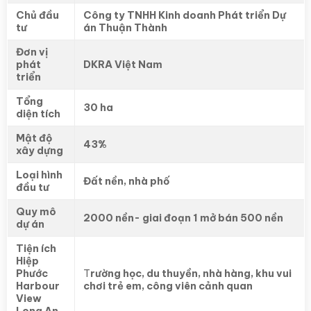
Chủ đầu
Công ty TNHH Kinh doanh Phát triển Dự
tư
án Thuận Thành
Đơn vị
phát
DKRA Việt Nam
triển
Tổng
30 ha
diện tích
Mật độ
43%
xây dựng
Loại hình
Đất nền, nhà phố
đầu tư
Quy mô
2000 nền- giai đoạn 1 mở bán 500 nền
dự án
Tiện ích
Hiệp
Phước
T
rường học, du thuyền, nhà hàng, khu vui
Harbour
chơi trẻ em, công viên cảnh quan
View
Long An