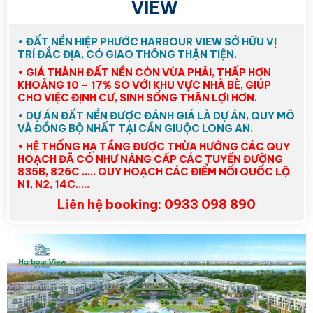
VIEW
• ĐẤT NỀN HIỆP PHƯỚC HARBOUR VIEW SỞ HỮU VỊ
TRÍ ĐẮC ĐỊA, CÓ GIAO THÔNG THẬN TIỆN.
• GIÁ THÀNH ĐẤT NỀN CÒN VỪA PHẢI, THẤP HƠN
KHOẢNG 10 – 17% SO VỚI KHU VỰC NHÀ BÈ, GIÚP
CHO VIỆC ĐỊNH CƯ, SINH SỐNG THẬN LỢI HƠN.
• DỰ ÁN ĐẤT NỀN ĐƯỢC ĐÁNH GIÁ LÀ DỰ ÁN, QUY MÔ
VÀ ĐỒNG BỘ NHẤT TẠI CẦN GIUỘC
LONG AN.
• HỆ THỐNG HẠ TẦNG ĐƯỢC THỪA HƯỞNG CÁC QUY
HOẠCH ĐÃ CÓ NHƯ NÂNG CẤP CÁC TUYẾN ĐƯỜNG
835B, 826C ….. QUY HOẠCH CÁC ĐIỂM NỐI QUỐC LỘ
N1, N2, 14C…..
Liên hệ booking: 0933 098 890