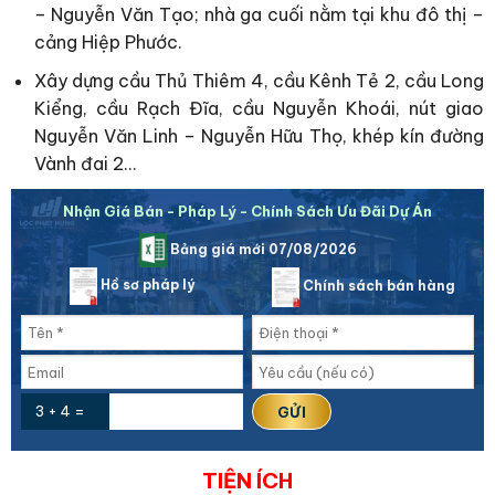
– Nguyễn Văn Tạo; nhà ga cuối nằm tại khu đô thị –
cảng Hiệp Phước.
Xây dựng cầu Thủ Thiêm 4, cầu Kênh Tẻ 2, cầu Long
Kiểng, cầu Rạch Đĩa, cầu Nguyễn Khoái, nút giao
Nguyễn Văn Linh – Nguyễn Hữu Thọ, khép kín đường
Vành đai 2…
Nhận Giá Bán - Pháp Lý - Chính Sách Ưu Đãi Dự Án
Bảng giá mới 07/08/2026
Hồ sơ pháp lý
Chính sách bán hàng
3 + 4 =
TIỆN ÍCH