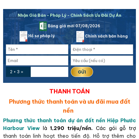
Nhận Giá Bán - Pháp Lý - Chính Sách Ưu Đãi Dự Án
Bảng giá mới 07/08/2026
Hồ sơ pháp lý
Chính sách bán hàng
2 + 3 =
THANH TOÁN
Phương thức thanh toán và ưu đãi mua đất
nền
Phương thức thanh toán dự án đất nền Hiệp Phước
Harbour View
là
1,290 triệu/nền.
Các gói gỗ trợ
t
hanh toán linh hoạt theo tiến độ. Hỗ trợ thêm cho