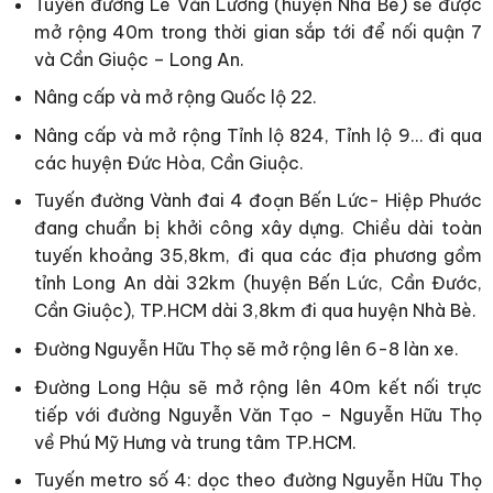
Tuyến đường Lê Văn Lương (huyện Nhà Bè) sẽ được
mở rộng 40m trong thời gian sắp tới để nối quận 7
và Cần Giuộc – Long An.
Nâng cấp và mở rộng Quốc lộ 22.
Nâng cấp và mở rộng Tỉnh lộ 824, Tỉnh lộ 9… đi qua
các huyện Đức Hòa, Cần Giuộc.
Tuyến đường Vành đai 4 đoạn Bến Lức- Hiệp Phước
đang chuẩn bị khởi công xây dựng. Chiều dài toàn
tuyến khoảng 35,8km, đi qua các địa phương gồm
tỉnh Long An dài 32km (huyện Bến Lức, Cần Đước,
Cần Giuộc), TP.HCM dài 3,8km đi qua huyện Nhà Bè.
Đường Nguyễn Hữu Thọ sẽ mở rộng lên 6-8 làn xe.
Đường Long Hậu sẽ mở rộng lên 40m kết nối trực
tiếp với đường Nguyễn Văn Tạo – Nguyễn Hữu Thọ
về Phú Mỹ Hưng và trung tâm TP.HCM.
Tuyến metro số 4: dọc theo đường Nguyễn Hữu Thọ