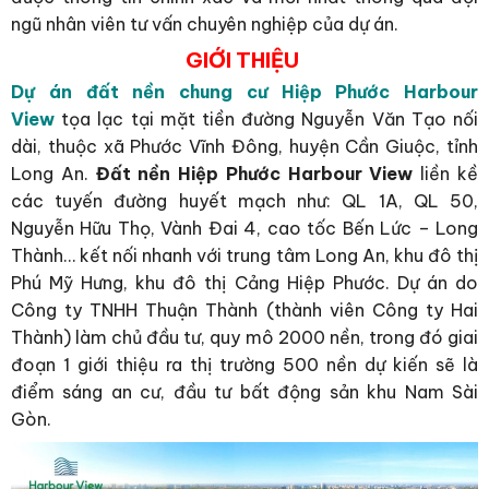
ngũ nhân viên tư vấn chuyên nghiệp của dự án.
GIỚI THIỆU
Dự án đất nền chung cư Hiệp Phước Harbour
View
tọa lạc tại mặt tiền đường Nguyễn Văn Tạo nối
dài, thuộc xã Phước Vĩnh Đông, huyện Cần Giuộc, tỉnh
Long An.
Đất nền Hiệp Phước Harbour View
liền kề
các tuyến đường huyết mạch như: QL 1A, QL 50,
Nguyễn Hữu Thọ, Vành Đai 4, cao tốc Bến Lức – Long
Thành… kết nối nhanh với trung tâm Long An, khu đô thị
Phú Mỹ Hưng, khu đô thị Cảng Hiệp Phước. Dự án do
Công ty TNHH Thuận Thành (thành viên Công ty Hai
Thành) làm chủ đầu tư, quy mô 2000 nền, trong đó giai
đoạn 1 giới thiệu ra thị trường 500 nền dự kiến sẽ là
điểm sáng an cư, đầu tư bất động sản khu Nam Sài
Gòn.