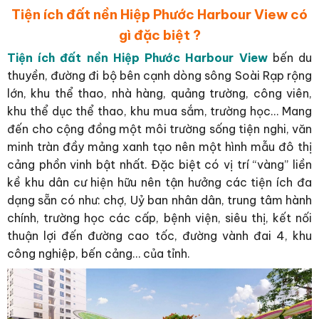
Tiện ích đất nền Hiệp Phước Harbour View có
gì đặc biệt ?
Tiện ích đất nền Hiệp Phước Harbour View
bến du
thuyền, đường đi bộ bên cạnh dòng sông Soài Rạp rộng
lớn, khu thể thao, nhà hàng, quảng trường, công viên,
khu thể dục thể thao, khu mua sắm, trường học… Mang
đến cho cộng đồng một môi trường sống tiện nghi, văn
minh tràn đầy mảng xanh tạo nên một hình mẫu đô thị
cảng phồn vinh bật nhất. Đặc biệt có vị trí “vàng” liền
kề khu dân cư hiện hữu nên tận hưởng các tiện ích đa
dạng sẵn có như: chợ, Uỷ ban nhân dân, trung tâm hành
chính, trường học các cấp, bệnh viện, siêu thị, kết nối
thuận lợi đến đường cao tốc, đường vành đai 4, khu
công nghiệp, bến cảng… của tỉnh.