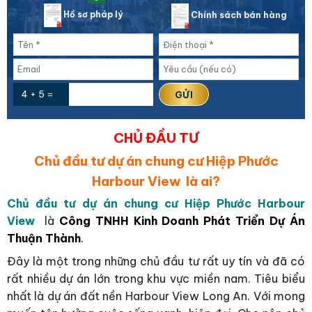
Hồ sơ pháp lý
Chính sách bán hàng
4 + 5 =
CHỦ ĐẦU TƯ
Chủ đầu tư dự án chung cư Hiệp Phước
Harbour View là ai?
Chủ đầu tư dự án chung cư Hiệp Phước Harbour
View
là
Công TNHH Kinh Doanh Phát Triển Dự Án
Thuận Thành
.
Đây là một trong những chủ đầu tư rất uy tín và đã có
rất nhiều dự án lớn trong khu vực miền nam. Tiêu biểu
nhất là dự án đất nền Harbour View Long An. Với mong