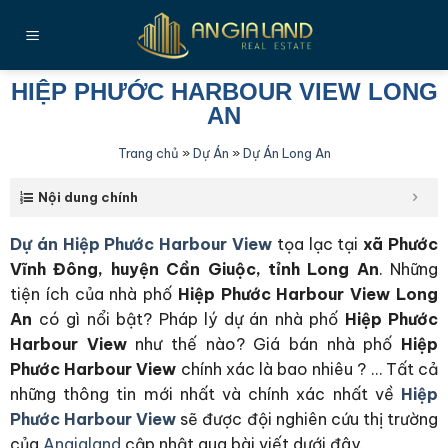
Bỏ
qua
nội
dung
HIỆP PHƯỚC HARBOUR VIEW LONG
AN
Trang chủ
»
Dự Án
»
Dự Án Long An
Nội dung chính
Dự án Hiệp Phước Harbour View
tọa lạc tại
xã Phước
Vĩnh Đông, huyện Cần Giuộc, tỉnh Long An
. Những
tiện ích của nhà phố
Hiệp Phước Harbour View Long
An
có gì nổi bật? Pháp lý dự án nhà phố
Hiệp Phước
Harbour View
như thế nào? Giá bán nhà phố
Hiệp
Phước Harbour View
chính xác là bao nhiêu ? … Tất cả
những thông tin mới nhất và chính xác nhất về
Hiệp
Phước Harbour View
sẽ được đội nghiên cứu thị trường
của
Angialand
cập nhật qua bài viết dưới đây.