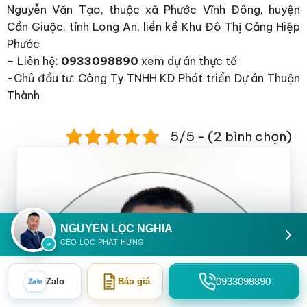
Nguyễn Văn Tạo, thuộc xã Phước Vĩnh Đông, huyện
Cần Giuộc, tỉnh Long An, liền kề Khu Đô Thị Cảng Hiệp
Phước
– Liên hệ:
0933098890
xem dự án thực tế
-Chủ đầu tư: Công Ty TNHH KD Phát triển Dự án Thuận
Thành
5/5 - (2 bình chọn)
NGUYỄN LỘC NGHĨA
CEO LỘC PHÁT HƯNG
0933098890
Zalo
Zalo
Báo giá