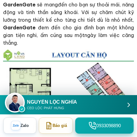
GardenGate
sẽ mangđến cho bạn sự thoải mái, năng
động và tinh thần sảng khoái. Với sự chăm chút kỹ
lưỡng trong thiết kế cho từng chi tiết dù là nhỏ nhất,
GardenGate
đem đến cho gia đình bạn một không
gian tiện nghi, ấm cúng sau mộtngày làm việc căng
thẳng.
NGUYỄN LỘC NGHĨA
CEO LỘC PHÁT HƯNG
0933098890
Zalo
Báo giá
Zalo