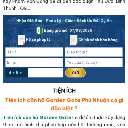
hay Pham Văn Đồng để đi đến các quận Thủ Đức, Bình
Thạnh , Q9…
Nhận Giá Bán - Pháp Lý - Chính Sách Ưu Đãi Dự Án
Bảng giá mới 07/08/2026
Hồ sơ pháp lý
Chính sách bán hàng
4 + 5 =
TIỆN ÍCH
Tiện ích căn hộ Garden Gate Phú Nhuận có gì
đặc biệt ?
Tiện ích căn hộ Garden Gate
Là dự án được xây dựng
theo mô hình khu phức hợp căn hộ, thương mại , văn