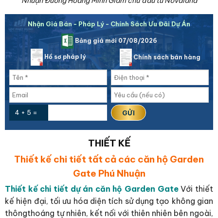
Nhuận Đường Hoàng Minh Giám chủ đầu tư Novaland
Nhận Giá Bán - Pháp Lý - Chính Sách Ưu Đãi Dự Án
Bảng giá mới 07/08/2026
Hồ sơ pháp lý
Chính sách bán hàng
4 + 5 =
THIẾT KẾ
Thiết kế chi tiết tất cả các căn hộ Garden
Gate Phú Nhuận
Thiết kế chi tiết dự án căn hộ Garden Gate
Với thiết
kế hiện đại, tối ưu hóa diện tích sử dụng tạo không gian
thôngthoáng tự nhiên, kết nối với thiên nhiên bên ngoài,