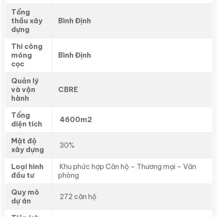
Tổng
thầu xây
Bình Định
dựng
Thi công
móng
Bình Định
cọc
Quản lý
và vận
CBRE
hành
Tổng
4600m2
diện tích
Mật độ
30%
xây dựng
Loại hình
Khu phức hợp Căn hộ – Thương mại – Văn
đầu tư
phòng
Quy mô
272 căn hộ
dự án