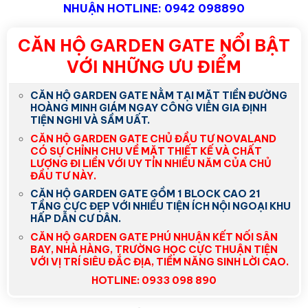
NHUẬN HOTLINE: 0942 098890
CĂN HỘ GARDEN GATE NỔI BẬT
VỚI NHỮNG ƯU ĐIỂM
CĂN HỘ GARDEN GATE NẰM TẠI MẶT TIỀN ĐƯỜNG
HOÀNG MINH GIÁM NGAY CÔNG VIÊN GIA ĐỊNH
TIỆN NGHI VÀ SẦM UẤT.
CĂN HỘ GARDEN GATE CHỦ ĐẦU TƯ NOVALAND
CÓ SỰ CHỈNH CHU VỀ MẶT THIẾT KẾ VÀ CHẤT
LƯỢNG ĐI LIỀN VỚI UY TÍN NHIỀU NĂM CỦA CHỦ
ĐẦU TƯ NÀY.
CĂN HỘ GARDEN GATE GỒM 1 BLOCK CAO 21
TẦNG CỰC ĐẸP VỚI NHIỀU TIỆN ÍCH NỘI NGOẠI KHU
HẤP DẪN CƯ DÂN.
CĂN HỘ GARDEN GATE PHÚ NHUẬN KẾT NỐI SÂN
BAY, NHÀ HÀNG, TRƯỜNG HỌC CỰC THUẬN TIỆN
VỚI VỊ TRÍ SIÊU ĐẮC ĐỊA, TIỀM NĂNG SINH LỜI CAO.
HOTLINE: 0933 098 890