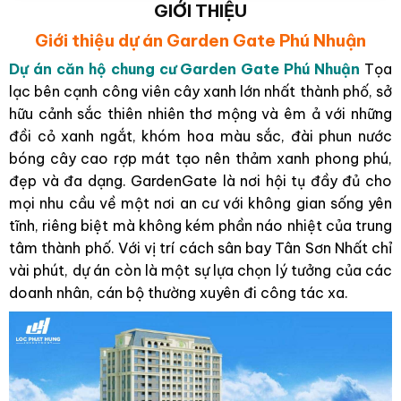
GIỚI THIỆU
Giới thiệu dự án Garden Gate
Phú Nhuận
Dự án căn hộ chung cư Garden Gate Phú Nhuận
Tọa
lạc bên cạnh công viên cây xanh lớn nhất thành phố, sở
hữu cảnh sắc thiên nhiên thơ mộng và êm ả với những
đồi cỏ xanh ngắt, khóm hoa màu sắc, đài phun nước
bóng cây cao rợp mát tạo nên thảm xanh phong phú,
đẹp và đa dạng. GardenGate là nơi hội tụ đầy đủ cho
mọi nhu cầu về một nơi an cư với không gian sống yên
tĩnh, riêng biệt mà không kém phần náo nhiệt của trung
tâm thành phố. Với vị trí cách sân bay Tân Sơn Nhất chỉ
vài phút, dự án còn là một sự lựa chọn lý tưởng của các
doanh nhân, cán bộ thường xuyên đi công tác xa.