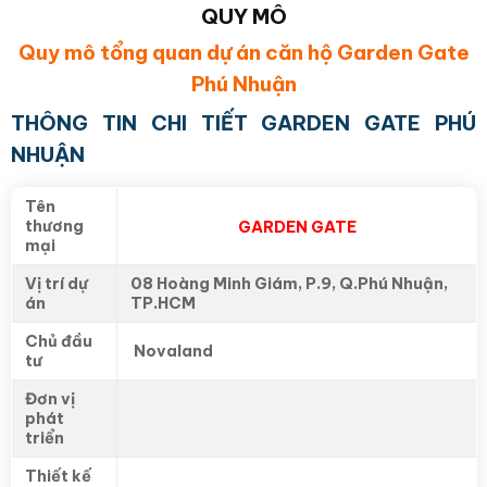
QUY MÔ
Quy mô tổng quan dự án căn hộ Garden Gate
Phú Nhuận
THÔNG TIN CHI TIẾT GARDEN GATE PHÚ
NHUẬN
Tên
thương
GARDEN GATE
mại
Vị trí dự
08 Hoàng Minh Giám, P.9, Q.Phú Nhuận,
án
TP.HCM
Chủ đầu
Novaland
tư
Đơn vị
phát
triển
Thiết kế