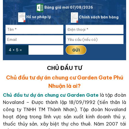
Bảng giá mới 07/08/2026
Hồ sơ pháp lý
Chính sách bán hàng
4 + 5 =
CHỦ ĐẦU TƯ
Chủ đầu tư dự án chung cư Garden Gate Phú
Nhuận là ai?
Chủ đầu tư dự án chung cư Garden Gate
là tập đoàn
Novaland – Được thành lập 18/09/1992 (tiền thân là
công ty TNHH TM Thành Nhơn), Tập đoàn Novaland
hoạt động trong lĩnh vực sản xuất kinh doanh thú y,
thuốc thủy sản, xây biệt thự cho thuê. Năm 2007 tái