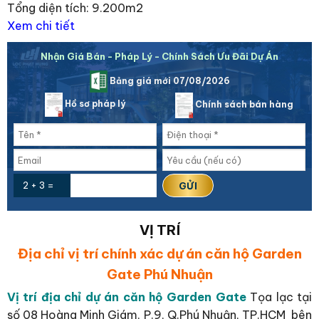
Tổng diện tích: 9.200m2
Xem chi tiết
Nhận Giá Bán - Pháp Lý - Chính Sách Ưu Đãi Dự Án
Bảng giá mới 07/08/2026
Hồ sơ pháp lý
Chính sách bán hàng
2 + 3 =
VỊ TRÍ
Địa chỉ vị trí chính xác dự án căn hộ Garden
Gate Phú Nhuận
Vị trí địa chỉ dự án căn hộ Garden Gate
Tọa lạc tại
số 08 Hoàng Minh Giám, P.9, Q.Phú Nhuận, TP.HCM bên