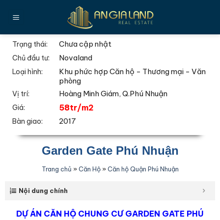
Bỏ
qua
nội
dung
Chưa cập nhật
Trạng thái:
Novaland
Chủ đầu tư:
Khu phức hợp Căn hộ - Thương mại - Văn
Loại hình:
phòng
Hoàng Minh Giám, Q.Phú Nhuận
Vị trí:
58tr/m2
Giá:
2017
Bàn giao:
Garden Gate Phú Nhuận
Trang chủ
»
Căn Hộ
»
Căn hộ Quận Phú Nhuận
Nội dung chính
DỰ ÁN CĂN HỘ CHUNG CƯ GARDEN GATE PHÚ