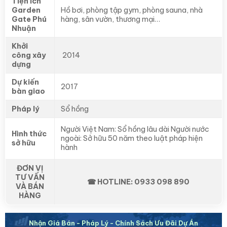
Tiện ích
Garden
Hồ bơi, phòng tập gym, phòng sauna, nhà
Gate Phú
hàng, sân vườn, thương mại…
Nhuận
Khởi
công xây
2014
dựng
Dự kiến
2017
bàn giao
Pháp lý
Sổ hồng
Người Việt Nam: Sổ hồng lâu dài Người nước
Hình thức
ngoài: Sở hữu 50 năm theo luật pháp hiện
sở hữu
hành
ĐƠN VỊ
TƯ VẤN
☎ HOTLINE: 0933 098 890
VÀ BÁN
HÀNG
Nhận Giá Bán - Pháp Lý - Chính Sách Ưu Đãi Dự Án