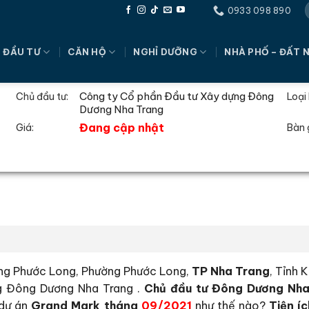
0933 098 890
 ĐẦU TƯ
CĂN HỘ
NGHỈ DƯỠNG
NHÀ PHỐ – ĐẤT 
Công ty Cổ phần Đầu tư Xây dựng Đông
Chủ đầu tư:
Loại 
Dương Nha Trang
Đang cập nhật
Giá:
Bàn 
ờng Phước Long, Phường Phước Long,
TP Nha Trang
, Tỉnh 
ng Đông Dương Nha Trang .
Chủ đầu tư Đông Dương Nh
dự án
Grand Mark tháng
09/2021
như thế nào?
Tiện í