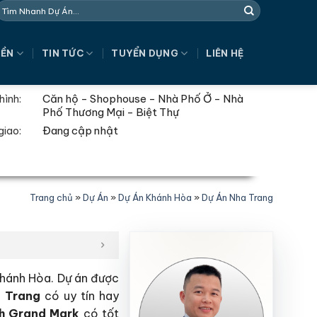
NỀN
TIN TỨC
TUYỂN DỤNG
LIÊN HỆ
Căn hộ - Shophouse - Nhà Phố Ở - Nhà
hình:
Phố Thương Mại - Biệt Thự
Đang cập nhật
giao:
Trang chủ
»
Dự Án
»
Dự Án Khánh Hòa
»
Dự Án Nha Trang
Khánh Hòa. Dự án được
a Trang
có uy tín hay
ch Grand Mark
có tốt