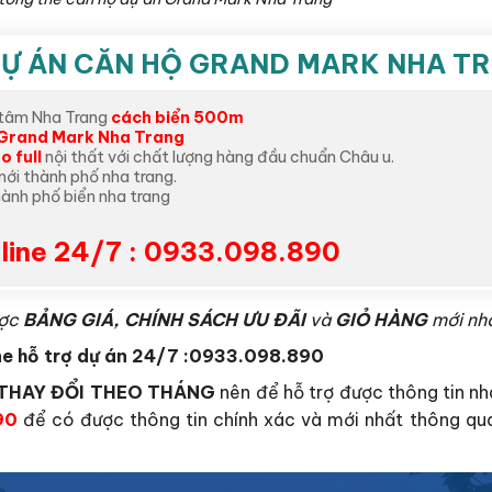
 DỰ ÁN CĂN HỘ GRAND MARK NHA T
 tâm Nha Trang
cách biển 500m
Grand Mark Nha Trang
o full
nội thất với chất lượng hàng đầu chuẩn Châu u.
mới thành phố nha trang.
hành phố biển nha trang
line 24/7 : 0933.098.890
ược
BẢNG GIÁ, CHÍNH SÁCH ƯU ĐÃI
và
GIỎ HÀNG
mới nhấ
ne hỗ trợ dự án 24/7 :0933.098.890
sẽ THAY ĐỔI THEO THÁNG
nên để hỗ trợ được thông tin nh
90
để có được thông tin chính xác và mới nhất thông qua