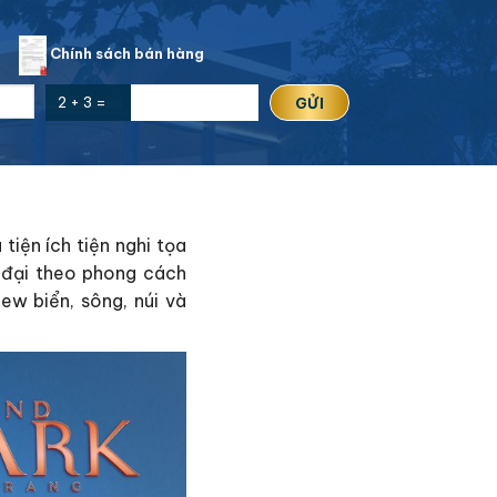
n
Chính sách bán hàng
2 + 3 =
tiện ích tiện nghi tọa
 đại theo phong cách
ew biển, sông, núi và