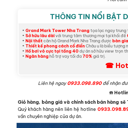
THÔNG TIN NỔI BẬT
•
Grand Mark Tower Nha Trang
tọa lạc ngay trung
•
Sở hữu lâu dài
với trung tâm thương mại tại khối đế
•
Nội thất
căn hộ Grand Mark Nha Trang được
bàn gia
•
Thiết kế phong cách cổ điển
Châu u là biểu tượng 
•
Hồ bơi vô cực tại tầng 40
dự án sở hữu view trọn t
•
Ngân hàng
hỗ trợ vay tối đa
70%
giá trị.
☎ Hot
L
iên hệ ngay
0933.098.890
để nhận đ
☎️
Hotli
Giỏ hàng, bảng giá và chính sách bán hàng 
Quý khách hàng nên liên hệ hotline
0933.098.8
vấn chuyên nghiệp của dự án.