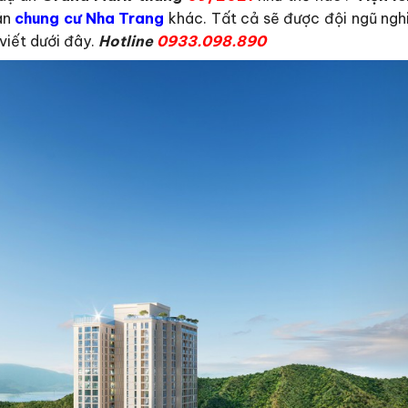
 án
chung cư Nha Trang
khác. Tất cả sẽ được đội ngũ nghi
viết dưới đây.
Hotline
0933.098.890