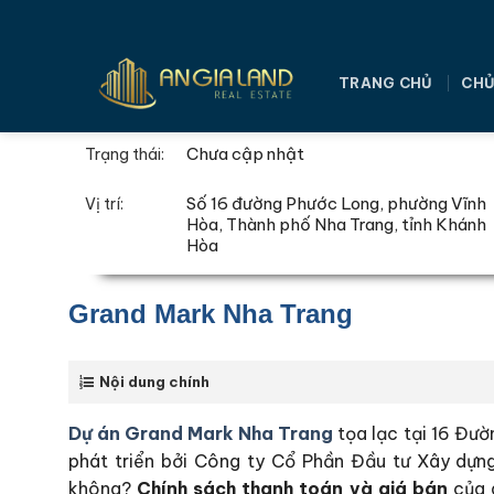
Bỏ
qua
nội
TRANG CHỦ
CHỦ
dung
Chưa cập nhật
Trạng thái:
Số 16 đường Phước Long, phường Vĩnh
Vị trí:
Hòa, Thành phố Nha Trang, tỉnh Khánh
Hòa
Grand Mark Nha Trang
Nội dung chính
Dự án Grand Mark Nha Trang
tọa lạc tại 16 Đư
phát triển bởi Công ty Cổ Phần Đầu tư Xây dự
không?
Chính sách thanh toán và giá bán
của 