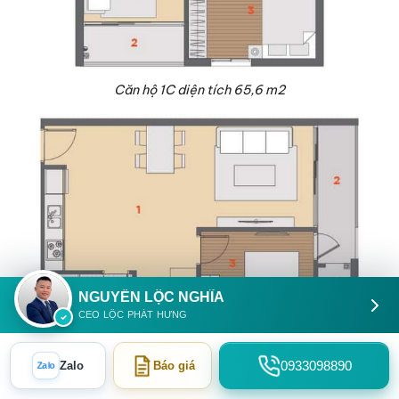
Căn hộ 1C diện tích 65,6 m2
NGUYỄN LỘC NGHĨA
CEO LỘC PHÁT HƯNG
Căn hộ 1D diện tích 68,6 m2
0933098890
Zalo
Báo giá
Zalo