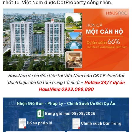
nhất tại Việt Nam được DotProperty công nhận.
HausNeo dự án đầu tiên tại Việt Nam của CĐT Ezland đạt
danh hiệu căn hộ tầm trung tốt nhất –
Hotline 24/7 dự án
HausNima 0933.098.890
Nhận Giá Bán - Pháp Lý - Chính Sách Ưu Đãi Dự Án
Bảng giá mới 08/08/2026
Hồ sơ pháp lý
Chính sách bán hàng