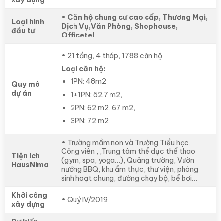
• Căn hộ chung cư cao cấp, Thương Mại,
Loại hình
Dịch Vụ,Văn Phòng, Shophouse,
đầu tư
Officetel
• 21 tầng, 4 tháp, 1788 căn hộ
Loại
căn hộ
:
1PN: 48m2
Quy mô
dự án
1+1PN: 52.7 m2,
2PN: 62 m2, 67 m2,
3PN: 72 m2
• Trường mầm non và Trường Tiểu học,
Công viên , ,Trung tâm thể dục thể thao
Tiện ích
(gym, spa, yoga…), Quảng trường, Vườn
HausNima
nướng BBQ, khu ẩm thực, thư viện, phòng
sinh hoạt chung, đường chạy bộ, bể bơi…
Khởi công
• Quý IV/2019
xây dựng