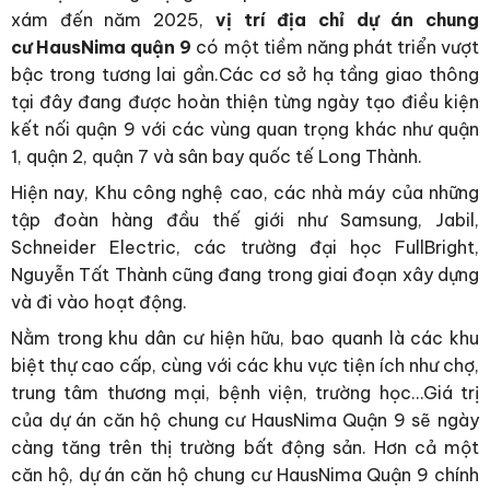
xám đến năm 2025,
vị trí địa chỉ dự án chung
cư HausNima quận 9
có một tiềm năng phát triển vượt
bậc trong tương lai gần.Các cơ sở hạ tầng giao thông
tại đây đang được hoàn thiện từng ngày tạo điều kiện
kết nối quận 9 với các vùng quan trọng khác như quận
1, quận 2, quận 7 và sân bay quốc tế Long Thành.
Hiện nay, Khu công nghệ cao, các nhà máy của những
tập đoàn hàng đầu thế giới như Samsung, Jabil,
Schneider Electric, các trường đại học FullBright,
Nguyễn Tất Thành cũng đang trong giai đoạn xây dựng
và đi vào hoạt động.
Nằm trong khu dân cư hiện hữu, bao quanh là các khu
biệt thự cao cấp, cùng với các khu vực tiện ích như chợ,
trung tâm thương mại, bệnh viện, trường học…Giá trị
của dự án căn hộ chung cư HausNima Quận 9 sẽ ngày
càng tăng trên thị trường bất động sản. Hơn cả một
căn hộ, dự án căn hộ chung cư HausNima Quận 9 chính