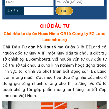
4 + 5 =
CHỦ ĐẦU TƯ
Chủ đầu tư dự án Haus Nima Q9 là Công ty EZ Land
Luxembourg
Chủ Đầu Tư căn hộ HausNima
Quận 9 là EZLand có
nguồn gốc từ Quỹ AHF, một Quỹ đầu tư châu u đặt trụ
sở chính tại Luxembourg. Với nguồn vốn từ quỹ đầu tư
có trụ sở tại châu u cùng kinh nghiệm hoạt động trong
lĩnh vực tài chính và phát triển bất động sản, EZ Land
luôn mong muốn đạt mục tiêu đáp ứng nhu cầu nhà ở
đang gia tăng nhanh chóng cho thị trường. Và đó là
cách chúng tôi góp phần mang lại tương lai tốt đẹp
hơn cho Việt Nam.