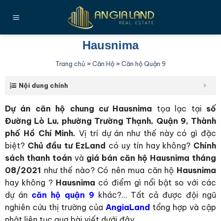
Bỏ
qua
nội
dung
Hausnima
Trang chủ
»
Căn Hộ
»
Căn hộ Quận 9
Nội dung chính
Dự án căn hộ chung cư Hausnima
tọa lạc tại
số
Đường Lò Lu, phường Trường Thạnh, Quận 9, Thành
phố Hồ Chí Minh
.
Vị trí dự án như thế này có gì đặc
biệt?
Chủ đầu tư
EzLand
có uy tín hay không?
Chính
sách thanh toán
và
giá bán
căn hộ Hausnima tháng
08/2021
như thế nào? Có nên mua căn hộ
Hausnima
hay không ?
Hausnima
có điểm gì nổi bật so với các
dự án
căn hộ quận 9
khác?… Tất cả được đội ngũ
nghiên cứu thị trường của
AngiaLand
tổng hợp và cập
nhật liên tục qua bài viết dưới đây.