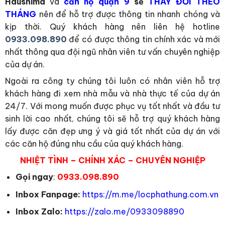
Hausnima
và
căn hộ quận 9
sẽ
THAY ĐỔI THEO
THÁNG
nên để hỗ trợ được thông tin nhanh chóng và
kịp thời. Quý khách hàng nên liên hệ hotline
0933.098.890
để có được thông tin chính xác và mới
nhất thông qua đội ngũ nhân viên tư vấn chuyên nghiệp
của dự án.
Ngoài ra công ty chúng tôi luôn có nhân viên hỗ trợ
khách hàng đi xem nhà mẫu và nhà thực tế của dự án
24/7. Với mong muốn được phục vụ tốt nhất và đầu tư
sinh lời cao nhất, chúng tôi sẽ hỗ trợ quý khách hàng
lấy được căn đẹp ưng ý và giá tốt nhất của dự án với
các căn hộ đúng nhu cầu của quý khách hàng.
NHIỆT TÌNH – CHÍNH XÁC – CHUYÊN NGHIỆP
Gọi ngay
:
0933.098.890
Inbox Fanpage:
https://m.me/locphathung.com.vn
Inbox Zalo:
https://zalo.me/0933098890