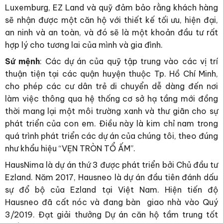
Luxemburg, EZ Land và quỹ đảm bảo rằng khách hàng
sẽ nhận được một căn hộ với thiết kế tối ưu, hiện đại,
an ninh và an toàn, và đó sẽ là một khoản đầu tư rất
hợp lý cho tương lai của mình và gia đình.
Sứ mệnh
: Các dự án của quỹ tập trung vào các vị trí
thuận tiện tại các quận huyện thuộc Tp. Hồ Chí Minh,
cho phép các cư dân trẻ di chuyển dễ dàng đến nơi
làm việc thông qua hệ thống cơ sở hạ tầng mới đồng
thời mang lại một môi trường xanh và thư giãn cho sự
phát triển của con em. Điều này là kim chỉ nam trong
quá trình phát triển các dự án của chúng tôi, theo đúng
như khẩu hiệu “VẸN TRÒN TỔ ẤM”.
HausNima là dự án thứ 3 được phát triển bởi Chủ đầu tư
Ezland. Năm 2017, Hausneo là dự án đầu tiên đánh dấu
sự đổ bộ của Ezland tại Việt Nam. Hiện tiến độ
Hausneo đã cất nóc và đang bàn giao nhà vào Quý
3/2019. Đạt giải thưởng Dự án căn hộ tầm trung tốt