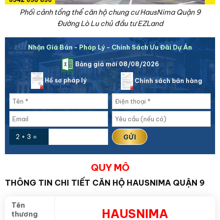
Phối cảnh tổng thể căn hộ chung cư HausNima Quận 9
Đường Lò Lu chủ đầu tư EZLand
Nhận Giá Bán - Pháp Lý - Chính Sách Ưu Đãi Dự Án
Bảng giá mới 08/08/2026
Hồ sơ pháp lý
Chính sách bán hàng
2 + 3 =
QUY MÔ
THÔNG TIN CHI TIẾT CĂN HỘ HAUSNIMA QUẬN 9
Tên
HAUSNIMA
thương