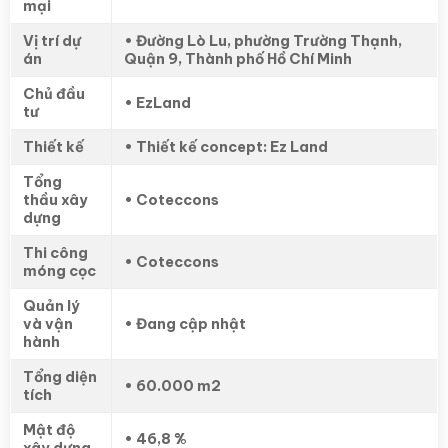
mại
Vị trí dự
• Đường Lò Lu, phường Trường Thạnh,
án
Quận 9, Thành phố Hồ Chí Minh
Chủ đầu
• EzLand
tư
Thiết kế
• Thiết kế concept: Ez Land
Tổng
thầu xây
• Coteccons
dựng
Thi công
• Coteccons
móng cọc
Quản lý
và vận
• Đang cập nhật
hành
Tổng diện
• 60.000 m2
tích
Mật độ
• 46,8 %
xây dựng