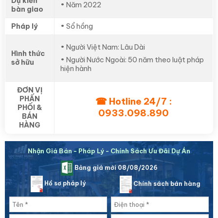
Dự kiến
• Năm 2022
bàn giao
Pháp lý
• Sổ hồng
• Người Việt Nam: Lâu Dài
Hình thức
• Người Nước Ngoài: 50 năm theo luật pháp
sở hữu
hiện hành
ĐƠN VỊ
PHẤN
☎ Hotline 24/7 :
PHỐI &
0933.098.890
BÁN
HÀNG
Nhận Giá Bán - Pháp Lý - Chính Sách Ưu Đãi Dự Án
Bảng giá mới 08/08/2026
Hồ sơ pháp lý
Chính sách bán hàng