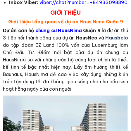
Inbox Viber:
viber://chat?number=+84933098890
GIỚI THIỆU
Giới thiệu tổng quan về dự án Haus Nima Quận 9
Dự án căn hộ
chung cư HausNima
Quận 9
là dự án thứ
3 tiếp nối thành công của dự án
HausNeo
và
Hausbelo
do tập đoàn EZ Land 100% vốn của Luxemburg làm
Chủ Đầu Tư. Điểm nổi bật của dự án chung cư
HausNima so với những căn hộ cùng loại chính là thiết
kế tinh tế bậc nhất hiện nay. Lấy âm hưởng thiết kế
Bauhaus, HausNima đề cao việc xây dựng những kiến
trúc tận dụng tối đa không gian sống cho nhu cầu sinh
hoạt hằng ngày của con người.