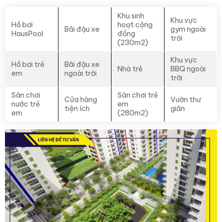
Khu sinh
Khu vực
Hồ bơi
hoạt cộng
Bãi đậu xe
gym ngoài
HausPool
đồng
trời
(230m2)
Khu vực
Hồ bơi trẻ
Bãi đậu xe
Nhà trẻ
BBQ ngoài
em
ngoài trời
trời
Sân chơi
Sân chơi trẻ
Cửa hàng
Vườn thư
nước trẻ
em
tiện ích
giãn
em
(280m2)