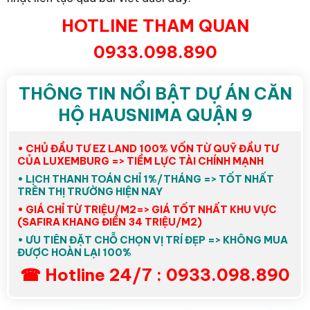
HOTLINE THAM QUAN
0933.098.890
THÔNG TIN NỔI BẬT DỰ ÁN CĂN
HỘ HAUSNIMA QUẬN 9
• CHỦ ĐẦU TƯ EZ LAND 100% VỐN TỪ QUỸ ĐẦU TƯ
CỦA LUXEMBURG => TIỀM LỰC TÀI CHÍNH MẠNH
• LỊCH THANH TOÁN CHỈ 1%/THÁNG => TỐT NHẤT
TRÊN THỊ TRƯỜNG HIỆN NAY
• GIÁ CHỈ TỪ TRIỆU/M2=> GIÁ TỐT NHẤT KHU VỰC
(SAFIRA KHANG ĐIỀN 34 TRIỆU/M2)
• ƯU TIÊN ĐẶT CHỖ CHỌN VỊ TRÍ ĐẸP => KHÔNG MUA
ĐƯỢC HOÀN LẠI 100%
☎ Hotline 24/7 : 0933.098.890