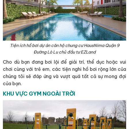
Tiện ích hồ bơi dự án căn hộ chung cư HausNima Quận 9
Đường Lò Lu chủ đầu tư EZLand
Cho dù bạn đang bơi lội để giải trí, thể dục hoặc vui
chơi cùng với trẻ em, các tiện nghi hồ bơi rộng lớn của
chúng tôi sẽ đáp ứng và vượt quá tất cả sự mong đợi
của bạn.
KHU VỰC GYM NGOÀI TRỜI