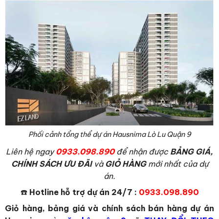
Phối cảnh tổng thể dự án Hausnima Lò Lu Quận 9
L
iên hệ ngay
0933.098.890
để nhận được
BẢNG GIÁ,
CHÍNH SÁCH ƯU ĐÃI
và
GIỎ HÀNG
mới nhất của dự
án.
☎️
Hotline hỗ trợ dự án 24/7 :
0933.098.890
Giỏ hàng, bảng giá và chính sách bán hàng dự án