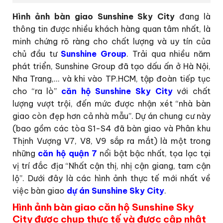
Hình ảnh bàn giao Sunshine Sky City
đang là
thông tin được nhiều khách hàng quan tâm nhất, là
minh chứng rõ ràng cho chất lượng và uy tín của
chủ đầu tư
Sunshine Group
. Trải qua nhiều năm
phát triển, Sunshine Group đã tạo dấu ấn ở Hà Nội,
Nha Trang,… và khi vào TP.HCM, tập đoàn tiếp tục
cho “ra lò”
căn hộ Sunshine Sky City
với chất
lượng vượt trội, đến mức được nhận xét “nhà bàn
giao còn đẹp hơn cả nhà mẫu”. Dự án chung cư này
(bao gồm các tòa S1-S4 đã bàn giao và Phân khu
Thịnh Vượng V7, V8, V9 sắp ra mắt) là một trong
những
căn hộ quận 7
nổi bật bậc nhất, tọa lạc tại
vị trí đắc địa “Nhất cận thị, nhị cận giang, tam cận
lộ”. Dưới đây là các hình ảnh thực tế mới nhất về
việc bàn giao
dự án Sunshine Sky City
.
Hình ảnh bàn giao căn hộ Sunshine Sky
City được chụp thực tế và được cập nhật