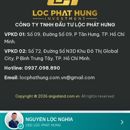
CÔNG TY TNHH ĐẦU TƯ LỘC PHÁT HƯNG
VPKD 01:
Số 09, Đường Số 09, P Tân Hưng, TP. Hồ Chí
Minh.
VPKD 02:
Số 72, Đường Số N3D Khu Đô Thị Global
City, P Bình Trưng Tây, TP. Hồ Chí Minh.
Hotline:
0937.098.890
Email:
locphathung.com.vn@gmail.com
Copyright © 2026 angialand.com.vn
. All rights reserved.
NGUYỄN LỘC NGHĨA
CEO LỘC PHÁT HƯNG