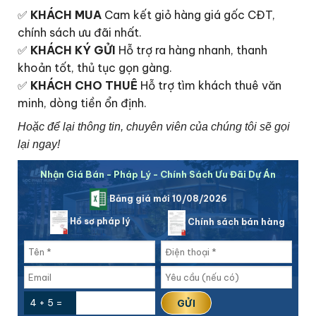
✅
KHÁCH MUA
Cam kết giỏ hàng giá gốc CĐT,
chính sách ưu đãi nhất.
✅
KHÁCH KÝ GỬI
Hỗ trợ ra hàng nhanh, thanh
khoản tốt, thủ tục gọn gàng.
✅
KHÁCH CHO THUÊ
Hỗ trợ tìm khách thuê văn
minh, dòng tiền ổn định.
Hoặc để lại thông tin, chuyên viên của chúng tôi sẽ gọi
lại ngay!
Nhận Giá Bán - Pháp Lý - Chính Sách Ưu Đãi Dự Án
Bảng giá mới 10/08/2026
Hồ sơ pháp lý
Chính sách bán hàng
4 + 5 =