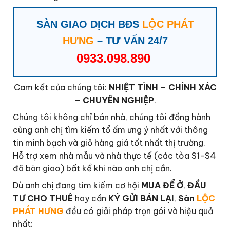
SÀN GIAO DỊCH BĐS
LỘC PHÁT
HƯNG
– TƯ VẤN 24/7
0933.098.890
Cam kết của chúng tôi:
NHIỆT TÌNH – CHÍNH XÁC
– CHUYÊN NGHIỆP
.
Chúng tôi không chỉ bán nhà, chúng tôi đồng hành
cùng anh chị tìm kiếm tổ ấm ưng ý nhất với thông
tin minh bạch và giỏ hàng giá tốt nhất thị trường.
Hỗ trợ xem nhà mẫu và nhà thực tế (các tòa S1-S4
đã bàn giao) bất kể khi nào anh chị cần.
Dù anh chị đang tìm kiếm cơ hội
MUA ĐỂ Ở
,
ĐẦU
TƯ CHO THUÊ
hay cần
KÝ GỬI BÁN LẠI
,
Sàn
LỘC
PHÁT HƯNG
đều có giải pháp trọn gói và hiệu quả
nhất: