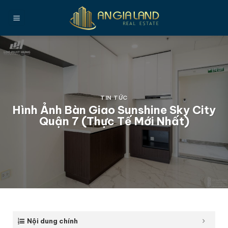
Bỏ
qua
nội
dung
TIN TỨC
Hình Ảnh Bàn Giao Sunshine Sky City
Quận 7 (Thực Tế Mới Nhất)
Nội dung chính