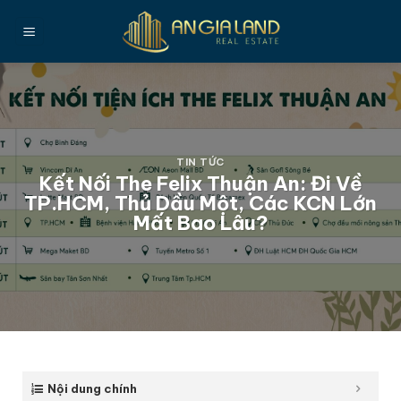
Bỏ
qua
nội
dung
TIN TỨC
Kết Nối The Felix Thuận An: Đi Về
TP.HCM, Thủ Dầu Một, Các KCN Lớn
Mất Bao Lâu?
Nội dung chính