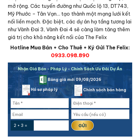
mở rộng. Các tuyến đường như Quốc lộ 13, DT743,
Mỹ Phước – Tân Vạn… tạo thành một mạng lưới kết
nối liền mạch. Đặc biệt, các dự án hạ tầng tương lai
như Vành Đai 3, Vành Đai 4 sẽ càng làm tăng thêm
giá trị cho khả năng kết nối của The Felix
Hotline Mua Bán + Cho Thuê + Ký Gửi The Felix:
0933.098.890
Nhận Giá Bán - Pháp Lý - Chính Sách Ưu Đãi Dự Án
Bảng giá mới 09/08/2026
Hồ sơ pháp lý
Chính sách bán hàng
2 + 3 =