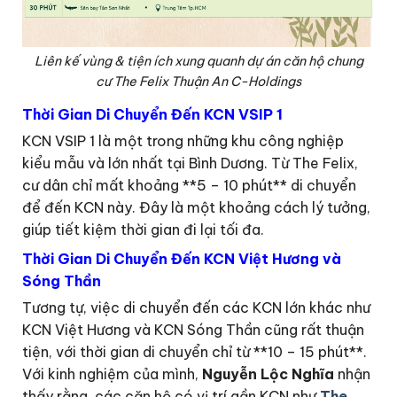
Liên kế vùng & tiện ích xung quanh dự án căn hộ chung
cư The Felix Thuận An C-Holdings
Thời Gian Di Chuyển Đến KCN VSIP 1
KCN VSIP 1 là một trong những khu công nghiệp
kiểu mẫu và lớn nhất tại Bình Dương. Từ The Felix,
cư dân chỉ mất khoảng **5 – 10 phút** di chuyển
để đến KCN này. Đây là một khoảng cách lý tưởng,
giúp tiết kiệm thời gian đi lại tối đa.
Thời Gian Di Chuyển Đến KCN Việt Hương và
Sóng Thần
Tương tự, việc di chuyển đến các KCN lớn khác như
KCN Việt Hương và KCN Sóng Thần cũng rất thuận
tiện, với thời gian di chuyển chỉ từ **10 – 15 phút**.
Với kinh nghiệm của mình,
Nguyễn Lộc Nghĩa
nhận
thấy rằng, các căn hộ có vị trí gần KCN như
The