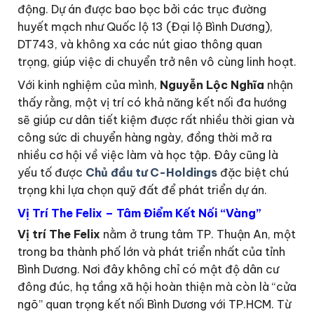
động. Dự án được bao bọc bởi các trục đường
huyết mạch như Quốc lộ 13 (Đại lộ Bình Dương),
DT743, và không xa các nút giao thông quan
trọng, giúp việc di chuyển trở nên vô cùng linh hoạt.
Với kinh nghiệm của mình,
Nguyễn Lộc Nghĩa
nhận
thấy rằng, một vị trí có khả năng kết nối đa hướng
sẽ giúp cư dân tiết kiệm được rất nhiều thời gian và
công sức di chuyển hàng ngày, đồng thời mở ra
nhiều cơ hội về việc làm và học tập. Đây cũng là
yếu tố được
Chủ đầu tư C-Holdings
đặc biệt chú
trọng khi lựa chọn quỹ đất để phát triển dự án.
Vị Trí The Felix – Tâm Điểm Kết Nối “Vàng”
Vị trí The Felix
nằm ở trung tâm TP. Thuận An, một
trong ba thành phố lớn và phát triển nhất của tỉnh
Bình Dương. Nơi đây không chỉ có mật độ dân cư
đông đúc, hạ tầng xã hội hoàn thiện mà còn là “cửa
ngõ” quan trọng kết nối Bình Dương với TP.HCM. Từ