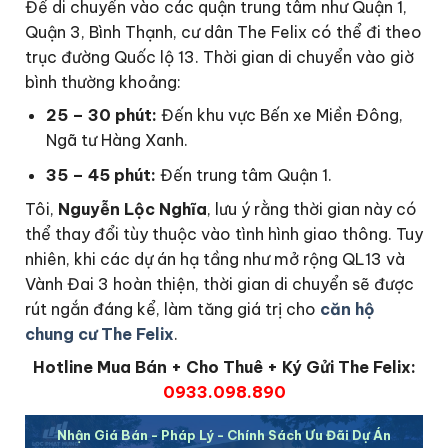
Để di chuyển vào các quận trung tâm như Quận 1,
Quận 3, Bình Thạnh, cư dân The Felix có thể đi theo
trục đường Quốc lộ 13. Thời gian di chuyển vào giờ
bình thường khoảng:
25 – 30 phút:
Đến khu vực Bến xe Miền Đông,
Ngã tư Hàng Xanh.
35 – 45 phút:
Đến trung tâm Quận 1.
Tôi,
Nguyễn Lộc Nghĩa
, lưu ý rằng thời gian này có
thể thay đổi tùy thuộc vào tình hình giao thông. Tuy
nhiên, khi các dự án hạ tầng như mở rộng QL13 và
Vành Đai 3 hoàn thiện, thời gian di chuyển sẽ được
rút ngắn đáng kể, làm tăng giá trị cho
căn hộ
chung cư The Felix
.
Hotline Mua Bán + Cho Thuê + Ký Gửi The Felix:
0933.098.890
Nhận Giá Bán - Pháp Lý - Chính Sách Ưu Đãi Dự Án