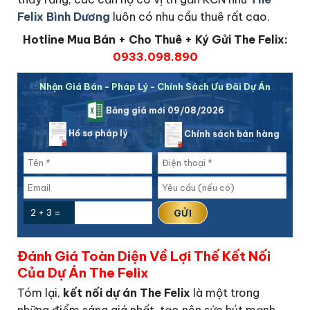
Felix Bình Dương
luôn có nhu cầu thuê rất cao.
Hotline Mua Bán + Cho Thuê + Ký Gửi The Felix:
0933.098.890
Nhận Giá Bán - Pháp Lý - Chính Sách Ưu Đãi Dự Án
Bảng giá mới 09/08/2026
Hồ sơ pháp lý
Chính sách bán hàng
2 + 3 =
Đánh Giá Toàn Diện Về Lợi Thế Kết Nối
Của Dự Án The Felix
Tóm lại,
kết nối dự án The Felix
là một trong
những điểm sáng giá nhất, tạo nên sức hút mạnh