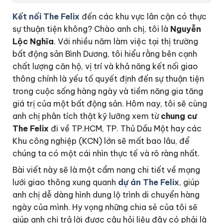
Kết nối The Felix
đến các khu vực lân cận có thực
sự thuận tiện không? Chào anh chị, tôi là
Nguyễn
Lộc Nghĩa
. Với nhiều năm làm việc tại thị trường
bất động sản Bình Dương, tôi hiểu rằng bên cạnh
chất lượng căn hộ, vị trí và khả năng kết nối giao
thông chính là yếu tố quyết định đến sự thuận tiện
trong cuộc sống hàng ngày và tiềm năng gia tăng
giá trị của một bất động sản. Hôm nay, tôi sẽ cùng
anh chị phân tích thật kỹ lưỡng xem từ
chung cư
The Felix
đi về TP.HCM, TP. Thủ Dầu Một hay các
Khu công nghiệp (KCN) lớn sẽ mất bao lâu, để
chúng ta có một cái nhìn thực tế và rõ ràng nhất.
Bài viết này sẽ là một cẩm nang chi tiết về mạng
lưới giao thông xung quanh
dự án The Felix
, giúp
anh chị dễ dàng hình dung lộ trình di chuyển hàng
ngày của mình. Hy vọng những chia sẻ của tôi sẽ
giúp anh chị trả lời được câu hỏi liệu đây có phải là