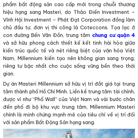
phẩm bất động sản cao cấp mới trong chuỗi thương
hiệu hạng sang Masteri, do Thảo Điền Investment –
Vĩnh Hội Investment – Phát Đạt Corporation đồng làm
chủ đầu tư, đơn vị thi công là Coteccons. Tọa lạc ở
con đường Bến Vân Đồn, trung tâm
chung cư quận 4
và sở hữu phong cách thiết kế kết tinh hài hòa giữa
kiến trúc quốc tế và nét riêng biệt của văn hóa Việt
Nam, Millennium kiến tạo nên không gian sang trọng,
riêng tư bậc nhất cho cuộc sống vững bền theo thời
gian.
Dự án Masteri Millennium sở hữu vị trí đắt giá tại trung
tâm thành phố Hồ Chí Minh. Liền kề trung tâm tài chính,
được ví như “Phố Wall” của Việt Nam và vài bước chân
đến phố đi bộ khu vực trung tâm, Millennium Masteri
chính là minh chứng mạnh mẽ của tiêu chí về vị trí đối
với sản phẩm Bất Động Sản hạng sang.