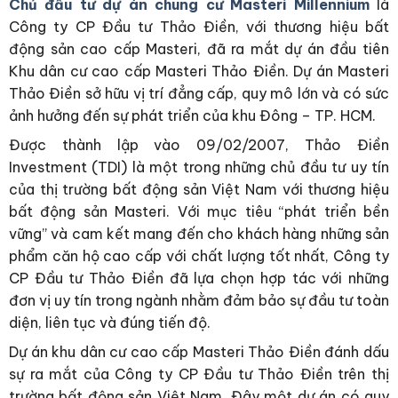
Chủ đầu tư dự án chung cư Masteri Millennium
là
Công ty CP Đầu tư Thảo Điền, với thương hiệu bất
động sản cao cấp Masteri, đã ra mắt dự án đầu tiên
Khu dân cư cao cấp Masteri Thảo Điền. Dự án Masteri
Thảo Điền sở hữu vị trí đẳng cấp, quy mô lớn và có sức
ảnh hưởng đến sự phát triển của khu Đông – TP. HCM.
Được thành lập vào 09/02/2007, Thảo Điền
Investment (TDI) là một trong những chủ đầu tư uy tín
của thị trường bất động sản Việt Nam với thương hiệu
bất động sản Masteri. Với mục tiêu “phát triển bền
vững” và cam kết mang đến cho khách hàng những sản
phẩm căn hộ cao cấp với chất lượng tốt nhất, Công ty
CP Đầu tư Thảo Điền đã lựa chọn hợp tác với những
đơn vị uy tín trong ngành nhằm đảm bảo sự đầu tư toàn
diện, liên tục và đúng tiến độ.
Dự án khu dân cư cao cấp Masteri Thảo Điền đánh dấu
sự ra mắt của Công ty CP Đầu tư Thảo Điền trên thị
trường bất động sản Việt Nam. Đây một dự án có quy