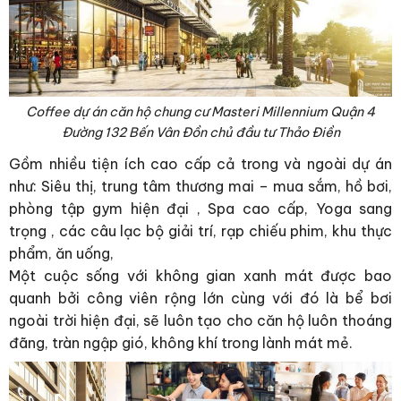
Coffee dự án căn hộ chung cư Masteri Millennium Quận 4
Đường 132 Bến Vân Đồn chủ đầu tư Thảo Điền
Gồm nhiều tiện ích cao cấp cả trong và ngoài dự án
như: Siêu thị, trung tâm thương mai – mua sắm, hồ bơi,
phòng tập gym hiện đại , Spa cao cấp, Yoga sang
trọng , các câu lạc bộ giải trí, rạp chiếu phim, khu thực
phẩm, ăn uống,
Một cuộc sống với không gian xanh mát được bao
quanh bởi công viên rộng lớn cùng với đó là bể bơi
ngoài trời hiện đại, sẽ luôn tạo cho căn hộ luôn thoáng
đãng, tràn ngập gió, không khí trong lành mát mẻ.