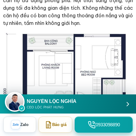
căn hộ đa dạng phong phú. Nội thất sang trọng, tận
dụng tối đa không gian diện tích. Không những thế các
căn hộ đều có ban công thông thoáng đón nắng và gió
tự nhiên, tầm nhìn không giới hạn.
NGUYỄN LỘC NGHĨA
CEO LỘC PHÁT HƯNG
0933098890
Zalo
Báo giá
Zalo