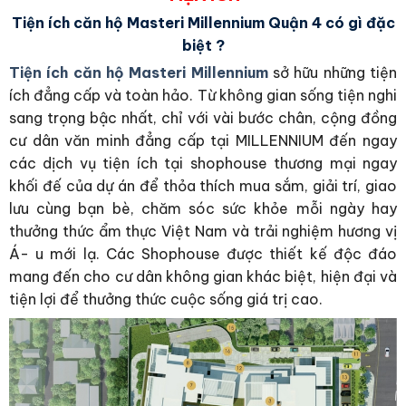
Tiện ích căn hộ Masteri Millennium Quận 4 có gì đặc
biệt ?
Tiện ích căn hộ Masteri Millennium
sở hữu những tiện
ích đẳng cấp và toàn hảo. Từ không gian sống tiện nghi
sang trọng bậc nhất, chỉ với vài bước chân, cộng đồng
cư dân văn minh đẳng cấp tại MILLENNIUM đến ngay
các dịch vụ tiện ích tại shophouse thương mại ngay
khối đế của dự án để thỏa thích mua sắm, giải trí, giao
lưu cùng bạn bè, chăm sóc sức khỏe mỗi ngày hay
thưởng thức ẩm thực Việt Nam và trải nghiệm hương vị
Á- u mới lạ. Các Shophouse được thiết kế độc đáo
mang đến cho cư dân không gian khác biệt, hiện đại và
tiện lợi để thưởng thức cuộc sống giá trị cao.