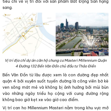
tiêu chí về vị trí đối với sản phẩm Bất Động Sản hạng
sang.
Vị trí địa chỉ dự án căn hộ chung cư Masteri Millennium Quận
4 Đường 132 Bến Vân Đồn chủ đầu tư Thảo Điền
Bến Vân Đồn từ lâu được xem là con đường đẹp nhất
quận 4 bởi xuyên suốt tuyến đường là công viên bờ kè
ven sông mát mẻ và không bị ảnh hưởng bởi mùi bùn
vào những ngày triều hạ cộng với cung đường rộng
không bao giờ kẹt xe vào giờ cao điểm.
Vị trí can ho Millennium Masteri nằm trong khu vực mở