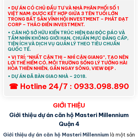
• DỰ ÁN CÓ CHỦ ĐẦU TƯ VÀ NHÀ PHÂN PHỐI SỐ 1
VIỆT NAM: ĐƯỢC KẾT HỢP GIỬA 3 TÊN TUỔI LỚN
TRONG BẤT SẢN VĨNH HỘI INVESTMENT – PHÁT ĐẠT
CORP – THẢO ĐIỀN INVESTMENT.
• CĂN HỘ SỞ HỮU KIẾN TRÚC HIỆN ĐẠI ĐỘC ĐÁO VÀ
TẦM NHÌN KHÔNG GIỚI HẠN, CHUẨN MỰC ĐẲNG CẤP,
TIỆN ÍCH VÀ DỊCH VỤ QUẢN LÝ THEO TIÊU CHUẨN
QUỐC TẾ.
• VỊ TRÍ: “NHẤT CẬN THỊ – NHÌ CẬN GIANG”, TẠO NÊN
LỢI THẾ HIẾM CÓ, MÔI TRƯỜNG SỐNG LÝ TƯỞNG HÀI
HÒA THIÊN NHIÊN, GẦN NGAY SÔNG, VIEW ĐẸP .
• DỰ ÁN ĐÃ BÀN GIAO NHÀ – 2018.
☎ Hotline 24/7 : 0933.098.890
GIỚI THIỆU
Giới thiệu dự án căn hộ Masteri Millennium
Quận 4
Giới thiệu dự án căn hộ Masteri Millennium
là một sản