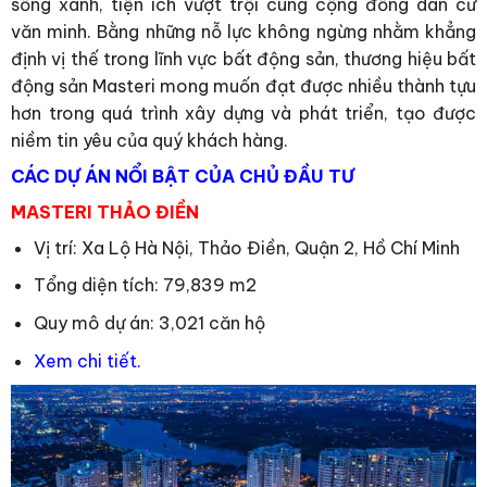
sống xanh, tiện ích vượt trội cùng cộng đồng dân cư
văn minh. Bằng những nỗ lực không ngừng nhằm khẳng
định vị thế trong lĩnh vực bất động sản, thương hiệu bất
động sản Masteri mong muốn đạt được nhiều thành tựu
hơn trong quá trình xây dựng và phát triển, tạo được
niềm tin yêu của quý khách hàng.
CÁC DỰ ÁN NỔI BẬT CỦA CHỦ ĐẦU TƯ
MASTERI THẢO ĐIỀN
Vị trí: Xa Lộ Hà Nội, Thảo Điền, Quận 2, Hồ Chí Minh
Tổng diện tích: 79,839 m2
Quy mô dự án: 3,021 căn hộ
Xem chi tiết.