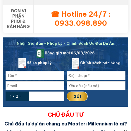
ĐƠN VỊ
☎ Hotline 24/7 :
PHẤN
PHỐI &
0933.098.890
BÁN HÀNG
Nhận Giá Bán - Pháp Lý - Chính Sách Ưu Đãi Dự Án
Bảng giá mới 06/08/2026
Hồ sơ pháp lý
Chính sách bán hàng
1 + 2 =
CHỦ ĐẦU TƯ
Chủ đầu tư dự án chung cư Masteri Millennium là ai?