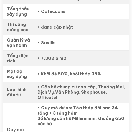
Tổng thầu
• Coteccons
xây dựng
Thi công
• đang cập nhật
móng cọc
Quản lý và
• Savills
vận hành
Tổng diện
• 7.302,6 m2
tích
Mật độ
• Khối đế 50%, khối tháp 35%
xây dựng
• Căn hộ chung cư cao cấp, Thương Mại,
Loại hình
Dịch Vụ,Văn Phòng, Shophouse,
đầu tư
Officetel
• Quy mô dự án: Tòa tháp đôi cao 34
tầng + 3 tầng hầm
Số lượng căn hộ Millennium: khoảng 650
căn hộ
Quy mô