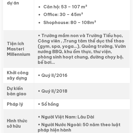
dự án
Căn hộ: 53 – 107 m²
Office: 30 – 45m²
Shophouse: 80 – 108m²
• Trường mầm non và Trường Tiểu học,
Công viên , ,Trung tâm thể dục thể thao
Tiện ích
(gym, spa, yoga…), Quảng trường, Vườn
Masteri
nướng BBQ, khu ẩm thực, thư viện,
Millennium
phòng sinh hoạt chung, đường chạy bộ,
bể bơi…
Khởi công
• Quý II/2016
xây dựng
Dự kiến
• Quý II/2018
bàn giao
Pháp lý
• Sổ hồng
• Người Việt Nam: Lâu Dài
Hình thức
• Người Nước Ngoài: 50 năm theo luật
sở hữu
pháp hiện hành