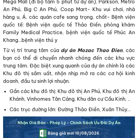
Mega Mall (đi bộ tầm 5 phút từ dự án), Parkson, Metro
An Phú, Big C An Phú, Coop Mart- Khu vui chơi, nhà
hàng u, Á, các quán cafe sang trọng, chất- Bệnh viện
quốc tế: Bệnh viện quốc tế Thảo Điền, phòng khám
Family Medical Practice, bệnh viện quốc tế Phúc An
Khang…bệnh viện thú y
Từ vị trí trung tâm của
dự án Mozac Thao Đien
, các
bạn có thể di chuyển nhanh chóng đến các khu vực
trung tâm. Đặc biệt xung quanh của dự án chính là các
Khu đô thị sầm uất, nhộn nhịp mở ra các cơ hội kinh
doanh, đầu tư sinh lợi nhuận.
Gần các khu đô thị: Khu đô thị An Phú, Khu đô thị An
Khánh, Vinhomes Tân Cảng, Khu dân cư Cầu Kinh, ..
Các trục đường lớn: Đường Thảo Điền, Xuân Thủy…
Nhận Giá Bán - Pháp Lý - Chính Sách Ưu Đãi Dự Án
Bảng giá mới 10/08/2026