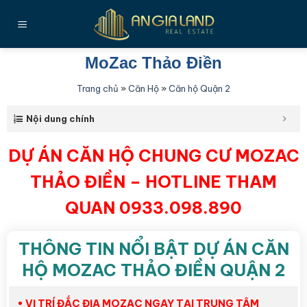
Bỏ
qua
nội
dung
MoZac Thảo Điền
Trang chủ
»
Căn Hộ
»
Căn hộ Quận 2
Nội dung chính
DỰ ÁN CĂN HỘ CHUNG CƯ MOZAC
THẢO ĐIỀN – HOTLINE THAM
QUAN 0933.098.890
THÔNG TIN NỔI BẬT DỰ ÁN CĂN
HỘ MOZAC THẢO ĐIỀN QUẬN 2
• VỊ TRÍ ĐẮC ĐỊA MOZAC NGAY TẠI
TRUNG TÂM