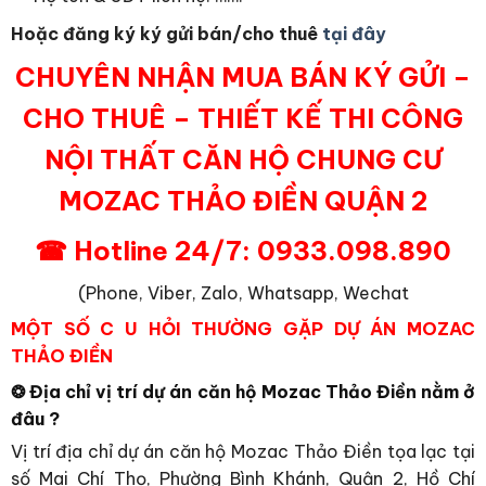
Hoặc đăng ký ký gửi bán/cho thuê
tại đây
CHUYÊN NHẬN MUA BÁN KÝ GỬI –
CHO THUÊ – THIẾT KẾ THI CÔNG
NỘI THẤT CĂN HỘ CHUNG CƯ
MOZAC THẢO ĐIỀN QUẬN 2
☎ Hotline 24/7: 0933.098.890
(Phone, Viber, Zalo, Whatsapp, Wechat
MỘT SỐ C U HỎI THƯỜNG GẶP DỰ ÁN MOZAC
THẢO ĐIỀN
❂ Địa chỉ vị trí dự án căn hộ Mozac Thảo Điền nằm ở
đâu ?
Vị trí địa chỉ dự án căn hộ Mozac Thảo Điền tọa lạc tại
số Mai Chí Thọ, Phường Bình Khánh, Quận 2, Hồ Chí