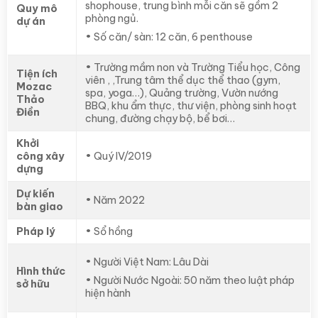
shophouse, trung bình mỗi căn sẽ gồm 2
Quy mô
phòng ngủ.
dự án
• Số căn/ sàn: 12 căn, 6 penthouse
• Trường mầm non và Trường Tiểu học, Công
Tiện ích
viên , ,Trung tâm thể dục thể thao (gym,
Mozac
spa, yoga…), Quảng trường, Vườn nướng
Thảo
BBQ, khu ẩm thực, thư viện, phòng sinh hoạt
Điền
chung, đường chạy bộ, bể bơi…
Khởi
công xây
• Quý IV/2019
dựng
Dự kiến
• Năm 2022
bàn giao
Pháp lý
• Sổ hồng
• Người Việt Nam: Lâu Dài
Hình thức
• Người Nước Ngoài: 50 năm theo luật pháp
sở hữu
hiện hành