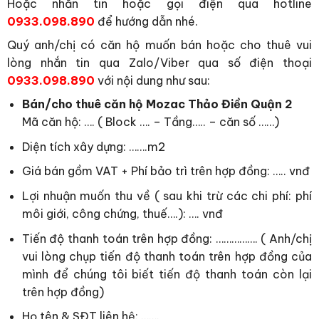
Hoặc nhắn tin hoặc gọi điện qua hotline
0933.098.890
để hướng dẫn nhé.
Quý anh/chị có căn hộ muốn bán hoặc cho thuê vui
lòng nhắn tin qua Zalo/Viber qua số điện thoại
0933.098.890
với nội dung như sau:
Bán/cho thuê căn hộ Mozac Thảo Điền Quận 2
Mã căn hộ: …. ( Block …. – Tầng….. – căn số ……)
Diện tích xây dựng: …….m2
Giá bán gồm VAT + Phí bảo trì trên hợp đồng: ….. vnđ
Lợi nhuận muốn thu về ( sau khi trừ các chi phí: phí
môi giới, công chứng, thuế….): …. vnđ
Tiến độ thanh toán trên hợp đồng: ……………. ( Anh/chị
vui lòng chụp tiến độ thanh toán trên hợp đồng của
mình để chúng tôi biết tiến độ thanh toán còn lại
trên hợp đồng)
Họ tên & SĐT liên hệ: …….