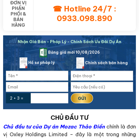
ĐƠN VỊ
☎ Hotline 24/7 :
PHẤN
PHỐI &
0933.098.890
BÁN
HÀNG
Nhận Giá Bán - Pháp Lý - Chính Sách Ưu Đãi Dự Án
Bảng giá mới 10/08/2026
Hồ sơ pháp lý
Chính sách bán hàng
2 + 3 =
CHỦ ĐẦU TƯ
Chủ đầu tư của Dự án Mozac Thảo Điền
chính là đơn
vị Oxley Holdings Limited – đây là một trong những