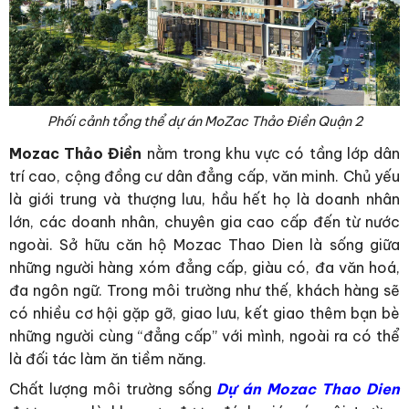
Phối cảnh tổng thể dự án MoZac Thảo Điền Quận 2
Mozac Thảo Điền
nằm trong khu vực có tầng lớp dân
trí cao, cộng đồng cư dân đẳng cấp, văn minh. Chủ yếu
là giới trung và thượng lưu, hầu hết họ là doanh nhân
lớn, các doanh nhân, chuyên gia cao cấp đến từ nước
ngoài. Sở hữu căn hộ Mozac Thao Dien là sống giữa
những người hàng xóm đẳng cấp, giàu có, đa văn hoá,
đa ngôn ngữ. Trong môi trường như thế, khách hàng sẽ
có nhiều cơ hội gặp gỡ, giao lưu, kết giao thêm bạn bè
những người cùng “đẳng cấp” với mình, ngoài ra có thể
là đối tác làm ăn tiềm năng.
Chất lượng môi trường sống
Dự án Mozac Thao Dien