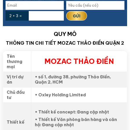
2 + 3 =
QUY MÔ
THÔNG TIN CHI TIẾT MOZAC THẢO ĐIỀN QUẬN 2
Tên
MOZAC THẢO ĐIỀN
thương
mại
Vị trí dự
• số 1, đường 38, phường Thảo Điền,
án
Quận 2, HCM
Chủ đầu
• Oxley Holding Limited
tư
• Thiết kế concept: Đang cập nhật
• Thiết kế Văn phòng bán hàng và căn
Thiết kế
hộ: Đang cập nhật