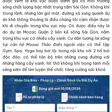
được xem là khu vực được đánh giá có môi trường
sống chất lượng bậc nhất trung tâm Sài Gòn. Không khí
trong lành, những làn gió mát, đường xá xung quanh dự
án khá thông thoáng là điều chúng tôi cảm nhận được
khi di chuyển trong khu vực này. Có được điều này là
do dự án Mozac Quận 2 liền kề sông Sài Gòn, nằm
trong khu vực có nhiều cây xanh. Cư dân tương lai sống
tại
căn hộ Mozac Thảo Điền
ngoài việc có thể tập
Gym, Spa, Yoga hay bơi lội trong nội khu với 2 hồ bơi
độc đáo, có thể tản bộ trên những cung đường với
những hàng cây xanh, hít thở không khí trong lành mỗi
sáng sớm để rèn luyện thể chất, tăng cường sức khoẻ.
Nhận Giá Bán - Pháp Lý - Chính Sách Ưu Đãi Dự Án
Bảng giá mới 10/08/2026
Hồ sơ pháp lý
Chính sách bán hàng