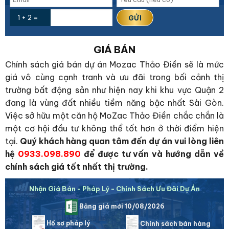
1 + 2 =
GIÁ BÁN
Chính sách giá bán dự án Mozac Thảo Điền sẽ là mức
giá vô cùng cạnh tranh và ưu đãi trong bối cảnh thị
trường bất động sản như hiện nay khi khu vực Quận 2
đang là vùng đất nhiều tiềm năng bậc nhất Sài Gòn.
Việc sở hữu một căn hộ MoZac Thảo Điền chắc chắn là
một cơ hội đầu tư không thể tốt hơn ở thời điểm hiện
tại.
Quý khách hàng quan tâm đến dự án vui lòng liên
hệ
0933.098.890
để được tư vấn và hướng dẫn về
chính sách giá tốt nhất thị trường.
Nhận Giá Bán - Pháp Lý - Chính Sách Ưu Đãi Dự Án
Bảng giá mới 10/08/2026
Hồ sơ pháp lý
Chính sách bán hàng