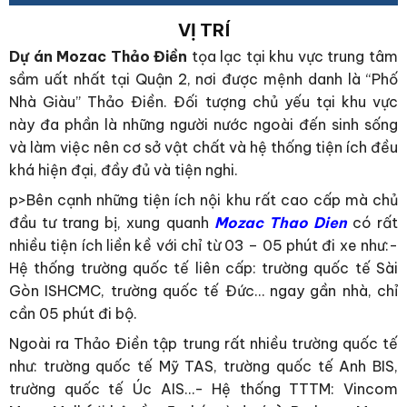
VỊ TRÍ
Dự án Mozac Thảo Điền
tọa lạc tại khu vực trung tâm
sầm uất nhất tại Quận 2, nơi được mệnh danh là “Phố
Nhà Giàu” Thảo Điền. Đối tượng chủ yếu tại khu vực
này đa phần là những người nước ngoài đến sinh sống
và làm việc nên cơ sở vật chất và hệ thống tiện ích đều
khá hiện đại, đầy đủ và tiện nghi.
p>Bên cạnh những tiện ích nội khu rất cao cấp mà chủ
đầu tư trang bị, xung quanh
Mozac Thao Dien
có rất
nhiều tiện ích liền kề với chỉ từ 03 – 05 phút đi xe như:-
Hệ thống trường quốc tế liên cấp: trường quốc tế Sài
Gòn ISHCMC, trường quốc tế Đức… ngay gần nhà, chỉ
cần 05 phút đi bộ.
Ngoài ra Thảo Điền tập trung rất nhiều trường quốc tế
như: trường quốc tế Mỹ TAS, trường quốc tế Anh BIS,
trường quốc tế Úc AIS…- Hệ thống TTTM: Vincom