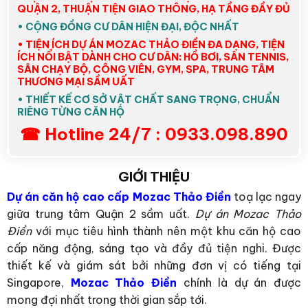
QUẬN 2, THUẬN TIỆN GIAO THÔNG, HẠ TẦNG ĐẦY ĐỦ
• CỘNG ĐỒNG CƯ DÂN HIỆN ĐẠI, ĐỘC NHẤT
• TIỆN ÍCH DỰ ÁN MOZAC THẢO ĐIỀN ĐA DẠNG, TIỆN
ÍCH NỔI BẬT DÀNH CHO CƯ DÂN: HỒ BƠI, SÂN TENNIS,
SÂN CHẠY BỘ, CÔNG VIÊN, GYM, SPA, TRUNG TÂM
THƯƠNG MẠI SẦM UẤT
• THIẾT KẾ CƠ SỞ VẬT CHẤT SANG TRỌNG, CHUẨN
RIÊNG TỪNG CĂN HỘ
☎ Hotline 24/7 : 0933.098.890
GIỚI THIỆU
Dự án căn hộ cao cấp Mozac Thảo Điền
toạ lạc ngay
giữa trung tâm Quận 2 sầm uất.
Dự án Mozac Thảo
Điền
với mục tiêu hình thành nên một khu căn hộ cao
cấp năng động, sáng tạo và đầy đủ tiện nghi. Được
thiết kế và giám sát bởi những đơn vị có tiếng tại
Singapore,
Mozac Thảo Điền
chính là dự án được
mong đợi nhất trong thời gian sắp tới.