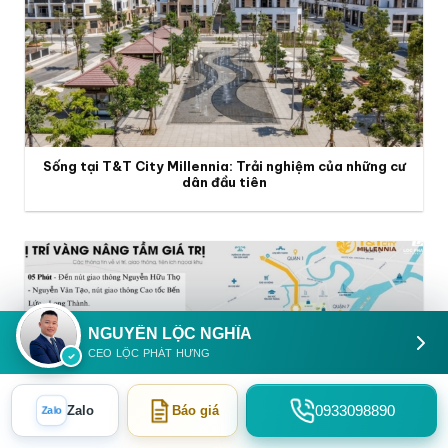
Sống tại T&T City Millennia: Trải nghiệm của những cư
dân đầu tiên
NGUYỄN LỘC NGHĨA
CEO LỘC PHÁT HƯNG
0933098890
Zalo
Báo giá
Zalo