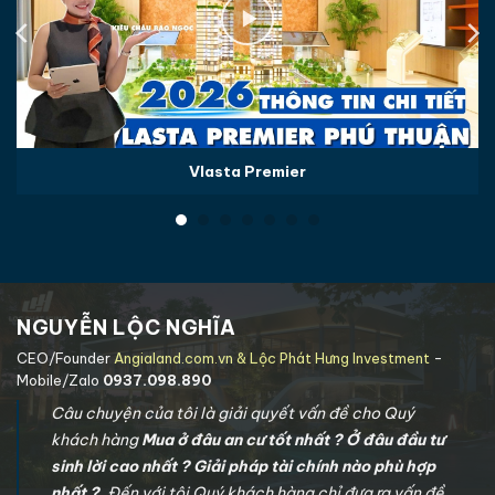
Vlasta Premier
NGUYỄN LỘC NGHĨA
CEO/Founder
Angialand.com.vn & Lộc Phát Hưng Investment
-
Mobile/Zalo
0937.098.890
Câu chuyện của tôi là giải quyết vấn đề cho Quý
khách hàng
Mua ở đâu an cư tốt nhất ? Ở đâu đầu tư
sinh lời cao nhất ? Giải pháp tài chính nào phù hợp
nhất ?
. Đến với tôi Quý khách hàng chỉ đưa ra vấn đề