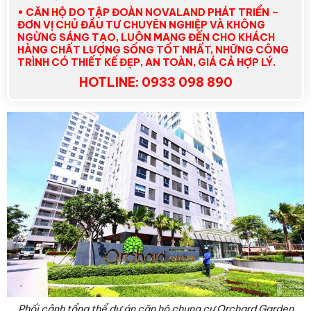
• CĂN HỘ DO TẬP ĐOÀN NOVALAND PHÁT TRIỂN –
ĐƠN VỊ CHỦ ĐẦU TƯ CHUYÊN NGHIỆP VÀ KHÔNG
NGỪNG SÁNG TẠO, LUÔN MANG ĐẾN CHO KHÁCH
HÀNG CHẤT LƯỢNG SỐNG TỐT NHẤT, NHỮNG CÔNG
TRÌNH CÓ THIẾT KẾ ĐẸP, AN TOÀN, GIÁ CẢ HỢP LÝ.
HOTLINE: 0933 098 890
Phối cảnh tổng thể dự án căn hộ chung cư Orchard Garden