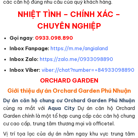
các căn hộ đúng nhu cầu của quý khách hàng.
NHIỆT TÌNH – CHÍNH XÁC –
CHUYÊN NGHIỆP
Gọi ngay
:
0933.098.890
Inbox Fanpage:
https://m.me/angialand
Inbox Zalo:
https://zalo.me/0933098890
Inbox Viber:
viber://chat?number=+84933098890
ORCHARD GARDEN
Giới thiệu dự án Orchard Garden
Phú Nhuận
Dự án căn hộ chung cư Orchard Garden Phú Nhuận
c
ùng ra mắt với
Aqua City
Dự án căn hộ Orchard
Garden chính là một tổ hợp cung cấp các căn hộ chung
cư cao cấp, trung tâm thương mại và officetel.
Vị trí tọa lạc của dự án nằm ngay khu vực trung tâm