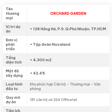
Tên
thương
ORCHARD GARDEN
mại
Vị trí dự
• 128 Hồng Hà, P.9, Q.Phú Nhuận, TP.HCM
án
Đơn vị
phát
• Tập đoàn Novaland
triển
Tổng
• 4.300 m2
diện tích
Mật độ
• 42.4%
xây dựng
Loại hình
Khu phức hợp Căn hộ – Thương mại – Văn
đầu tư
phòng
Quy mô
181 căn hộ và 264 Officetel.
dự án
Tiện ích