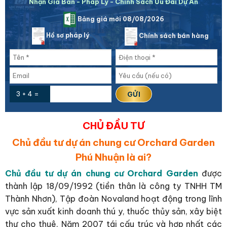
Nhận Giá Bán - Pháp Lý - Chính Sách Ưu Đãi Dự Án
Bảng giá mới 08/08/2026
Hồ sơ pháp lý
Chính sách bán hàng
3 + 4 =
CHỦ ĐẦU TƯ
Chủ đầu tư dự án chung cư Orchard Garden
Phú Nhuận là ai?
Chủ đầu tư dự án chung cư Orchard Garden
được
thành lập 18/09/1992 (tiền thân là công ty TNHH TM
Thành Nhơn), Tập đoàn Novaland hoạt động trong lĩnh
vực sản xuất kinh doanh thú y, thuốc thủy sản, xây biệt
thự cho thuê. Năm 2007 tái cấu trúc và hợp nhất các