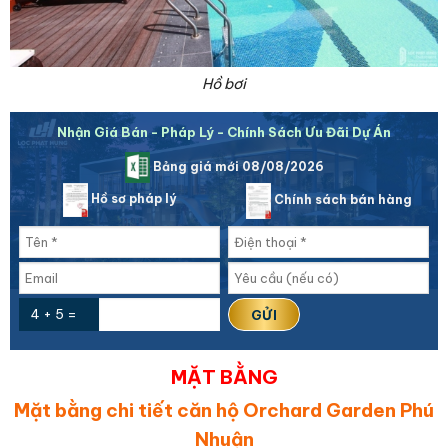
Hồ bơi
Nhận Giá Bán - Pháp Lý - Chính Sách Ưu Đãi Dự Án
Bảng giá mới 08/08/2026
Hồ sơ pháp lý
Chính sách bán hàng
4 + 5 =
MẶT BẰNG
Mặt bằng chi tiết căn hộ Orchard Garden Phú
Nhuận