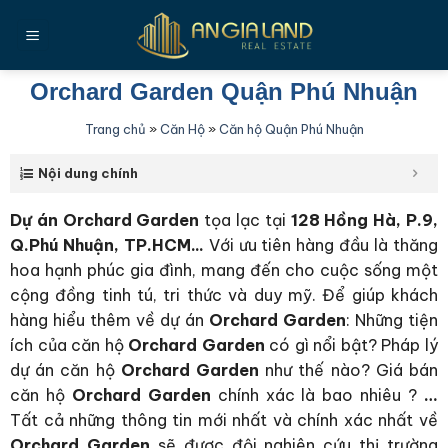
Bỏ
qua
nội
dung
Orchard Garden Quận Phú Nhuận
Trang chủ
»
Căn Hộ
»
Căn hộ Quận Phú Nhuận
Nội dung chính
Dự án Orchard Garden
tọa lạc tại
128 Hồng Hà, P.9,
Q.Phú Nhuận, TP.HCM..
.
Với ưu tiên hàng đầu là thăng
hoa hạnh phúc gia đình, mang đến cho cuộc sống một
cộng đồng tinh tú, tri thức và duy mỹ. Để giúp khách
hàng hiểu thêm về dự án
Orchard Garden
: Những tiện
ích của căn hộ
Orchard Garden
có gì nổi bật? Pháp lý
dự án căn hộ
Orchard Garden
như thế nào? Giá bán
căn hộ
Orchard Garden
chính xác là bao nhiêu ?
…
Tất cả những thông tin mới nhất và chính xác nhất về
Orchard Garden
sẽ được đội nghiên cứu thị trường