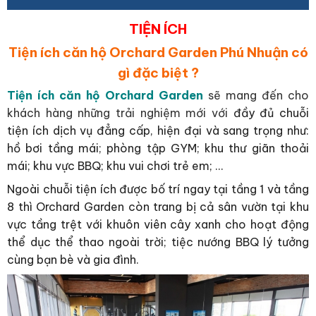
TIỆN ÍCH
Tiện ích căn hộ Orchard Garden Phú Nhuận có
gì đặc biệt ?
Tiện ích căn hộ Orchard Garden
sẽ mang đến cho
khách hàng những trải nghiệm mới với
đầy đủ chuỗi
tiện ích dịch vụ đẳng cấp, hiện đại và sang trọng như:
hồ bơi tầng mái; phòng tập GYM; khu thư giãn thoải
mái; khu vực BBQ; khu vui chơi trẻ em; …
Ngoài chuỗi tiện ích được bố trí ngay tại tầng 1 và tầng
8 thì Orchard Garden còn trang bị cả sân vườn tại khu
vực tầng trệt với khuôn viên cây xanh cho hoạt động
thể dục thể thao ngoài trời; tiệc nướng BBQ lý tưởng
cùng bạn bè và gia đình.