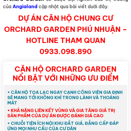
của
Angialand
cập nhật qua bài viết dưới đây.
DỰ ÁN CĂN HỘ CHUNG CƯ
ORCHARD GARDEN PHÚ NHUẬN –
HOTLINE THAM QUAN
0933.098.890
CĂN HỘ ORCHARD GARDEN
NỔI BẬT VỚI NHỮNG ƯU ĐIỂM
• CĂN HỘ TỌA LẠC NGAY CẠNH CÔNG VIÊN GIA ĐỊNH
SẼ MANG TỚI KHÔNG KHÍ TRONG LÀNH VÀ THOÁNG
MÁT
• KHẢ NĂNG LIÊN KẾT VÙNG VÀ GIA TĂNG GIÁ TRỊ
SẢN PHẨM CỦA DỰ ÁN ĐƯỢC ĐÁNH GIÁ CAO
• CHUỖI TIỆN ÍCH NỘI KHU ĐẮT GIÁ, ĐẲNG CẤP ĐÁP
ỨNG MỌI NHU CẦU CỦA CƯ DÂN