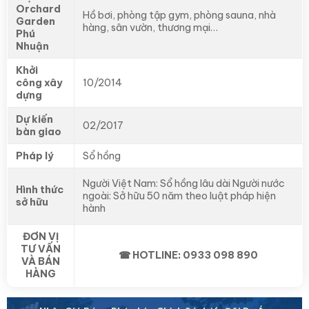
Orchard
Hồ bơi, phòng tập gym, phòng sauna, nhà
Garden
hàng, sân vườn, thương mại…
Phú
Nhuận
Khởi
công xây
10/2014
dựng
Dự kiến
02/2017
bàn giao
Pháp lý
Sổ hồng
Người Việt Nam: Sổ hồng lâu dài Người nước
Hình thức
ngoài: Sở hữu 50 năm theo luật pháp hiện
sở hữu
hành
ĐƠN VỊ
TƯ VẤN
☎ HOTLINE: 0933 098 890
VÀ BÁN
HÀNG