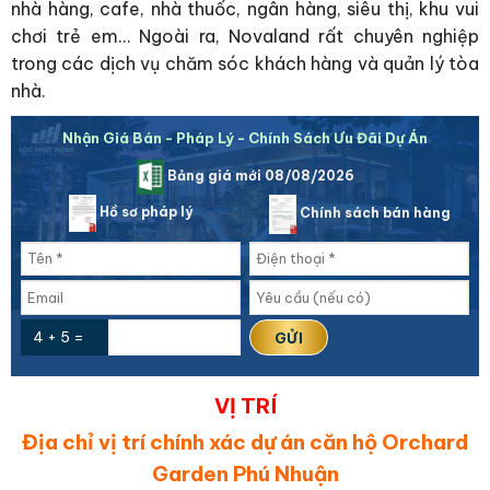
nhà hàng, cafe, nhà thuốc, ngân hàng, siêu thị, khu vui
chơi trẻ em… Ngoài ra, Novaland rất chuyên nghiệp
trong các dịch vụ chăm sóc khách hàng và quản lý tòa
nhà.
Nhận Giá Bán - Pháp Lý - Chính Sách Ưu Đãi Dự Án
Bảng giá mới 08/08/2026
Hồ sơ pháp lý
Chính sách bán hàng
4 + 5 =
VỊ TRÍ
Địa chỉ vị trí chính xác dự án căn hộ Orchard
Garden Phú Nhuận