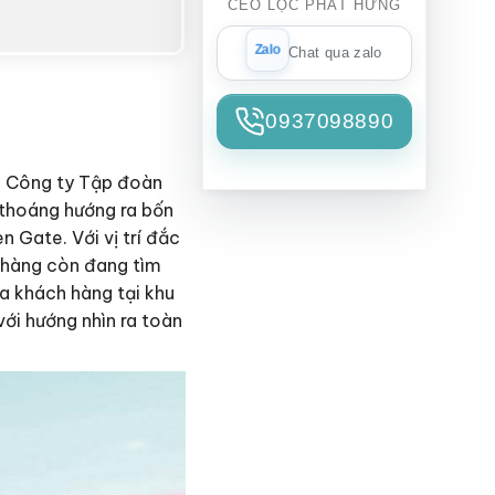
CEO LỘC PHÁT HƯNG
Chat qua zalo
0937098890
do Công ty Tập đoàn
 thoáng hướng ra bốn
 Gate. Với vị trí đắc
h hàng còn đang tìm
a khách hàng tại khu
ới hướng nhìn ra toàn