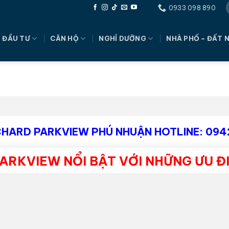
0933 098 890
 ĐẦU TƯ
CĂN HỘ
NGHỈ DƯỠNG
NHÀ PHỐ – ĐẤT 
HARD PARKVIEW PHÚ NHUẬN HOTLINE: 094
ARKVIEW NỔI BẬT VỚI NHỮNG ƯU Đ