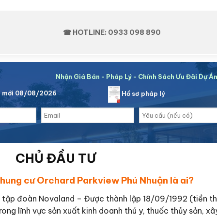
☎ HOTLINE: 0933 098 890
Nhận Giá Bán - Pháp Lý - Chính Sách Ưu Đãi Dự Á
á mới 08/08/2026
Hồ sơ pháp lý
CHỦ ĐẦU TƯ
chung cư Orchard Parkview Phú Nhuận là ai?
 tập đoàn Novaland – Được thành lập 18/09/1992 (tiền t
g lĩnh vực sản xuất kinh doanh thú y, thuốc thủy sản, xây