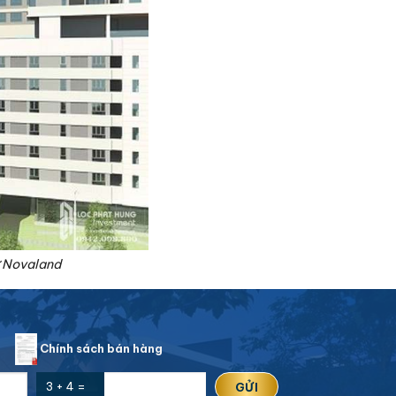
ư Novaland
n
Chính sách bán hàng
3 + 4 =