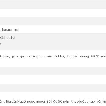
 Thương mại
 Officetel
m
i tràn, gym, spa, cafe, công viên nội khu, nhà trẻ, phòng SHCĐ, nhà
ồng lâu dài Người nước ngoài: Sở hữu 50 năm theo luật pháp hiện h