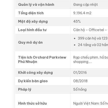
Quản lý và vận hành
Đang cập nhật
Tổng diện tích
9,196.4 m2
Mật độ xây dựng
45%
Loại hình đầu tư
Căn hộ – Officetel –
399 căn hộ và 123
Quy mô dự án
24 tầng và 02 hầ
Tiện ích Orchard Parkview
Rạp chiếu phim, hồ bơ
Phú Nhuận
shopping,…
Khởi công xây dựng
01/2016
Dự kiến bàn giao
08/2018
Pháp lý
Sổ hồng
Hình thức sở hữu
Người Việt Nam: Sổ h