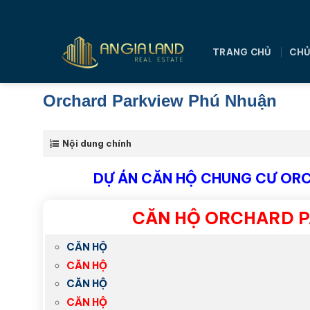
Bỏ
qua
nội
TRANG CHỦ
CHỦ
dung
Orchard Parkview Phú Nhuận
Nội dung chính
DỰ ÁN CĂN HỘ CHUNG CƯ ORC
CĂN HỘ ORCHARD P
CĂN HỘ
CĂN HỘ
CĂN HỘ
CĂN HỘ