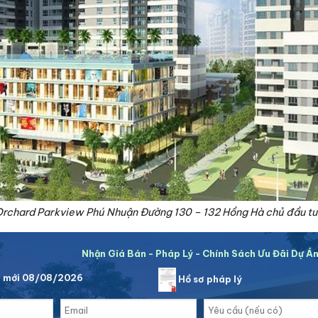
 Orchard Parkview Phú Nhuận Đường 130 – 132 Hồng Hà chủ đầu t
Nhận Giá Bán - Pháp Lý - Chính Sách Ưu Đãi Dự Á
á mới 08/08/2026
Hồ sơ pháp lý