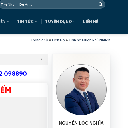
NỀN
TIN TỨC
TUYỂN DỤNG
LIÊN HỆ
Trang chủ
»
Căn Hộ
»
Căn hộ Quận Phú Nhuận
2 098890
IỂM
NGUYỄN LỘC NGHĨA