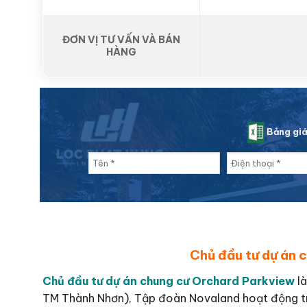
ĐƠN VỊ TƯ VẤN VÀ BÁN
HÀNG
Bảng gi
Chủ đầu tư dự án 
Chủ đầu tư dự án chung cư Orchard Parkview
là
TM Thành Nhơn), Tập đoàn Novaland hoạt động tron