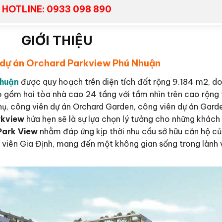
HOTLINE: 0933 098 890
GIỚI THIỆU
u dự án Orchard Parkview
Phú Nhuận
Nhuận
được quy hoạch trên diện tích đất rộng 9.184 m2, 
o gồm hai tòa nhà cao 24 tầng với tầm nhìn trên cao rộng
ụ, công viên dự án Orchard Garden, công viên dự án Garden
rkview
hứa hẹn sẽ là sự lựa chọn lý tưởng cho những khác
Park View
nhằm đáp ứng kịp thời nhu cầu sở hữu căn hộ củ
viên Gia Định, mang đến một không gian sống trong lành v