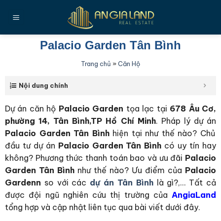
Bỏ
qua
nội
dung
Palacio Garden Tân Bình
Trang chủ
»
Căn Hộ
Nội dung chính
Dự án căn hộ
Palacio Garden
tọa lạc tại
678 Âu Cơ,
phường 14, Tân Bình,TP Hồ Chí Minh
.
Pháp lý dự án
Palacio Garden Tân Bình
hiện tại như thế nào
?
Chủ
đầu tư dự án
Palacio Garden Tân Bình
có uy tín hay
không
?
Phương thức thanh toán bao và ưu đãi
Palacio
Garden Tân Bình
như thế nào? Ưu điểm của
Palacio
Gardenn
so với các
dự án Tân Bình
là gì?
,… Tất cả
được đội ngũ nghiên cứu thị trường của
AngiaLand
tổng hợp và cập nhật liên tục qua bài viết dưới đây.