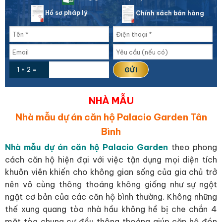
Hồ sơ pháp lý
Chính sách bán hàng
1 + 2 =
NHÀ MẪU
Nhà mẫu dự án căn hộ Palacio Garden Tân
Bình
Nhà mẫu dự án căn hộ Palacio Garden
theo phong
cách căn hộ hiện đại với việc tận dụng mọi diện tích
khuôn viên khiến cho không gian sống của gia chủ trở
nên vô cùng thông thoáng không giống như sự ngột
ngặt cơ bản của các căn hộ bình thường. Không những
thế xung quang tòa nhà hầu không hề bị che chắn 4
mặt tòa chung cư đều thông thoáng giúp căn hộ đón