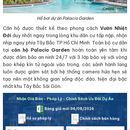
Hồ bơi dự án Palacio Garden
Căn hộ được thiết kế theo phong cách
Vườn Nhiệt
Đới
duy nhất ngay trong lòng khu dân cư tấp nập, nhộn
nhịp ngay phía Tây Bắc TP Hồ Chí Minh. Toàn bộ cư dân
tại
căn hộ Palacio Garden
hoàn toàn yên tâm khi
được đảm bảo an ninh 24/7 với 3 lớp bảo vệ với vòng
bao khép kín từ ngoài vào trong, các sảnh hành lang
luôn được giám sát bởi hệ thống camera hứa hẹn sẽ
tạo nên một không gian sống độc đáo, hiện đại bậc
nhất khu Tây Bắc Sài Gòn.
Nhận Giá Bán - Pháp Lý - Chính Sách Ưu Đãi Dự Án
Bảng giá mới 06/08/2026
Hồ sơ pháp lý
Chính sách bán hàng