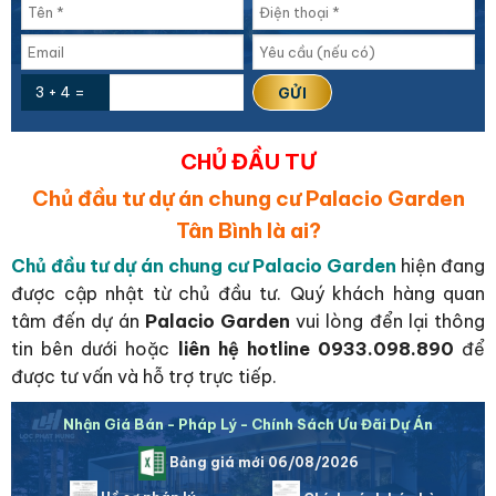
3 + 4 =
CHỦ ĐẦU TƯ
Chủ đầu tư dự án chung cư Palacio Garden
Tân Bình là ai?
Chủ đầu tư dự án chung cư Palacio Garden
hiện đang
được cập nhật từ chủ đầu tư. Quý khách hàng quan
tâm đến dự án
Palacio Garden
vui lòng đển lại thông
tin bên dưới hoặc
liên hệ hotline 0933.098.890
để
được tư vấn và hỗ trợ trực tiếp.
Nhận Giá Bán - Pháp Lý - Chính Sách Ưu Đãi Dự Án
Bảng giá mới 06/08/2026