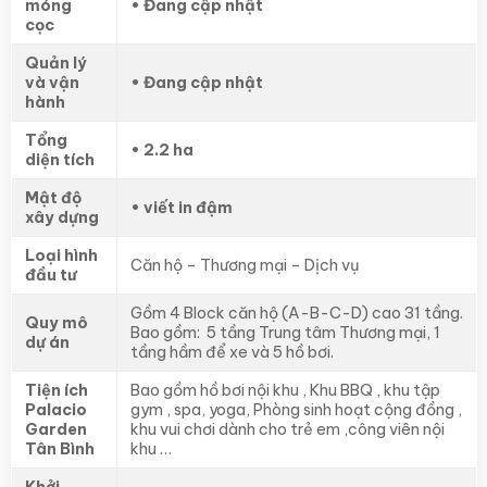
móng
• Đang cập nhật
cọc
Quản lý
và vận
• Đang cập nhật
hành
Tổng
• 2.2 ha
diện tích
Mật độ
• viết in đậm
xây dựng
Loại hình
Căn hộ – Thương mại – Dịch vụ
đầu tư
Gồm 4 Block căn hộ (A-B-C-D) cao 31 tầng.
Quy mô
Bao gồm: 5 tầng Trung tâm Thương mại, 1
dự án
tầng hầm để xe và 5 hồ bơi.
Tiện ích
Bao gồm hồ bơi nội khu , Khu BBQ , khu tập
Palacio
gym , spa, yoga, Phòng sinh hoạt cộng đồng ,
Garden
khu vui chơi dành cho trẻ em ,công viên nội
Tân Bình
khu …