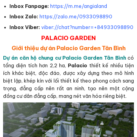
Inbox Fanpage:
https://m.me/angialand
Inbox Zalo:
https://zalo.me/0933098890
Inbox Viber:
viber://chat?number=+84933098890
PALACIO GARDEN
Giới thiệu dự án Palacio Garden
Tân Bình
Dự án căn hộ chung cư Palacio Garden Tân Bình
có
tổng diện tích hơn 2,2 ha,
Palacio
thiết kế nhiều tiện
ích khác biệt, độc đáo, được xây dựng theo mô hình
biệt lập, khép kín với lối thiết kế theo phong cách sang
trọng, đẳng cấp nên rất an ninh, tạo nên một cộng
đồng cư dân đẳng cấp, mang nét văn hóa riêng biệt.