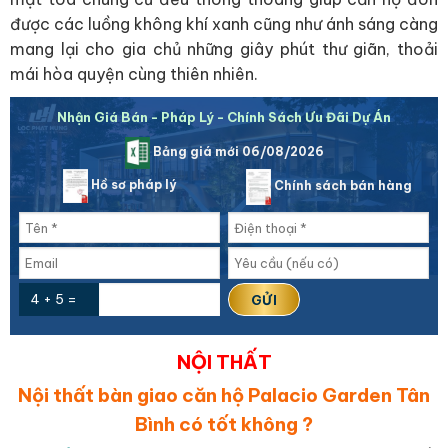
được các luồng không khí xanh cũng như ánh sáng càng
mang lại cho gia chủ những giây phút thư giãn, thoải
mái hòa quyện cùng thiên nhiên.
Nhận Giá Bán - Pháp Lý - Chính Sách Ưu Đãi Dự Án
Bảng giá mới 06/08/2026
Hồ sơ pháp lý
Chính sách bán hàng
4 + 5 =
NỘI THẤT
Nội thất bàn giao căn hộ Palacio Garden Tân
Bình có tốt không ?