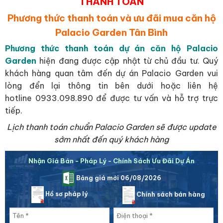
THANH TOÁN
Phương thức thanh toán và ưu đãi mua căn hộ
Palacio Garden Tân Bình
Phương thức thanh toán dự án căn hộ Palacio
Garden
hiện đang được cập nhật từ chủ đầu tư. Quý
khách hàng quan tâm đến dự án Palacio Garden vui
lòng đển lại thông tin bên dưới hoặc liên hệ
hotline 0933.098.890 để được tư vấn và hỗ trợ trực
tiếp.
Lịch thanh toán chuẩn Palacio Garden sẽ được update
sớm nhất đến quý khách hàng
Nhận Giá Bán - Pháp Lý - Chính Sách Ưu Đãi Dự Án
Bảng giá mới 06/08/2026
Hồ sơ pháp lý
Chính sách bán hàng