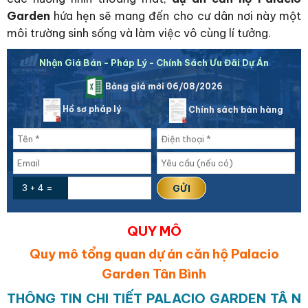
Garden
hứa hẹn sẽ mang đến cho cư dân nơi này một
môi trường sinh sống và làm việc vô cùng lí tưởng.
Nhận Giá Bán - Pháp Lý - Chính Sách Ưu Đãi Dự Án
Bảng giá mới 06/08/2026
Hồ sơ pháp lý
Chính sách bán hàng
3 + 4 =
QUY MÔ
Quy mô tổng quan dự án căn hộ Palacio
Garden Tân Bình
THÔNG TIN CHI TIẾT PALACIO GARDEN TÂ N