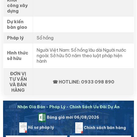
Khởi
công xây
dựng
Dự kiến
bàn giao
Pháp lý
Sổ hồng
Người Việt Nam: Sổ hồng lâu dài Người nước
Hình thức
ngoài: Sở hữu 50 năm theo luật pháp hiện
sở hữu
hành
ĐƠN VỊ
TƯ VẤN
☎ HOTLINE: 0933 098 890
VÀ BÁN
HÀNG
Nhận Giá Bán - Pháp Lý - Chính Sách Ưu Đãi Dự Án
Bảng giá mới 06/08/2026
Hồ sơ pháp lý
Chính sách bán hàng