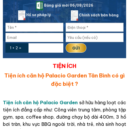
Bảng giá mới 06/08/2026
Hồ sơ pháp lý
Chính sách bán hàng
1 + 2 =
TIỆN ÍCH
Tiện ích căn hộ Palacio Garden Tân Bình có gì
đặc biệt ?
Tiện ích căn hộ Palacio Garden
sở hữu hàng loạt các
tiện ích đẳng cấp như: Công viên trung tâm, phòng tập
gym, spa, coffee shop, đường chạy bộ dài 400m, 3 hồ
bơi tràn, khu vực BBQ ngoài trời, nhà trẻ, nhà sinh hoạt