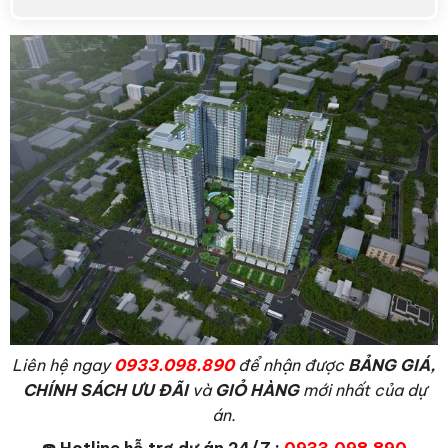
L
iên hệ ngay
0933.098.890
để nhận được
BẢNG GIÁ,
CHÍNH SÁCH ƯU ĐÃI
và
GIỎ HÀNG
mới nhất của dự
án.