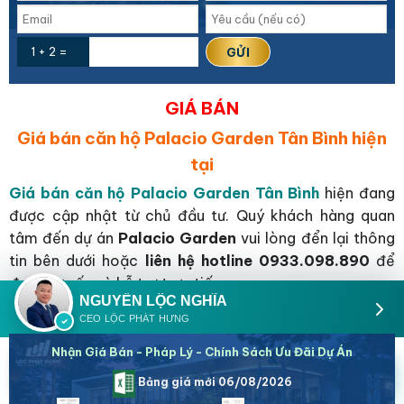
1 + 2 =
GIÁ BÁN
Giá bán căn hộ Palacio Garden Tân Bình hiện
tại
Giá bán căn hộ Palacio Garden Tân Bình
hiện đang
được cập nhật từ chủ đầu tư. Quý khách hàng quan
tâm đến dự án
Palacio Garden
vui lòng đển lại thông
tin bên dưới hoặc
liên hệ hotline 0933.098.890
để
được tư vấn và hỗ trợ trực tiếp.
NGUYỄN LỘC NGHĨA
HOTLINE:
0933 098 890
CEO LỘC PHÁT HƯNG
Nhận Giá Bán - Pháp Lý - Chính Sách Ưu Đãi Dự Án
0933098890
Zalo
Báo giá
Zalo
Bảng giá mới 06/08/2026