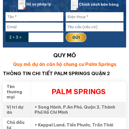
Hồ sơ pháp lý
Chính sách bán hàng
2 + 3 =
QUY MÔ
Quy mô dự án căn hộ chung cư Palm Springs
THÔNG TIN CHI TIẾT PALM SPRINGS QUẬN 2
Tên
PALM SPRINGS
thương
mại
Vị trí dự
• Song Hành, P.An Phú, Quận 2, Thành
án
Phố Hồ Chí Minh
Chủ đầu
• Keppel Land, Tiến Phước, Trần Thái
tư