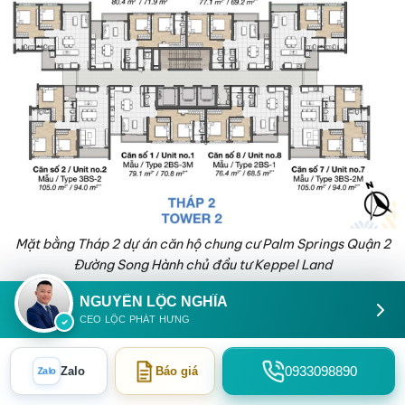
Mặt bằng Tháp 2 dự án căn hộ chung cư Palm Springs Quận 2
Đường Song Hành chủ đầu tư Keppel Land
NGUYỄN LỘC NGHĨA
CEO LỘC PHÁT HƯNG
Zalo
0933098890
Zalo
Báo giá