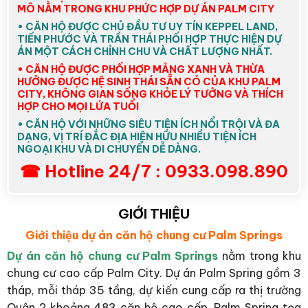
MÔ NẰM TRONG KHU PHỨC HỢP DỰ ÁN PALM CITY
• CĂN HỘ ĐƯỢC CHỦ ĐẦU TƯ UY TÍN KEPPEL LAND,
TIẾN PHƯỚC VÀ TRẦN THÁI PHỐI HỢP THỰC HIỆN DỰ
ÁN MỘT CÁCH CHỈNH CHU VÀ CHẤT LƯỢNG NHẤT.
• CĂN HỘ ĐƯỢC PHỐI HỢP MẢNG XANH VÀ THỪA
HƯỞNG ĐƯỢC HỆ SINH THÁI SẴN CÓ CỦA KHU PALM
CITY, KHÔNG GIAN SỐNG KHỎE LÝ TƯỞNG VÀ THÍCH
HỢP CHO MỌI LỨA TUỔI
• CĂN HỘ VỚI NHỮNG SIÊU TIỆN ÍCH NỔI TRỘI VÀ ĐA
DẠNG, VỊ TRÍ ĐẮC ĐỊA HIỆN HỮU NHIỀU TIỆN ÍCH
NGOẠI KHU VÀ DI CHUYỂN DỄ DÀNG.
☎ Hotline 24/7 : 0933.098.890
GIỚI THIỆU
Giới thiệu dự án căn hộ chung cư Palm Springs
Dự án căn hộ chung cư Palm Springs
nằm trong khu
chung cư cao cấp Palm City. Dự án Palm Spring gồm 3
tháp, mỗi tháp 35 tầng, dự kiến cung cấp ra thị trường
Quận 2 khoảng 483 căn hộ cao cấp. Palm Spring tọa