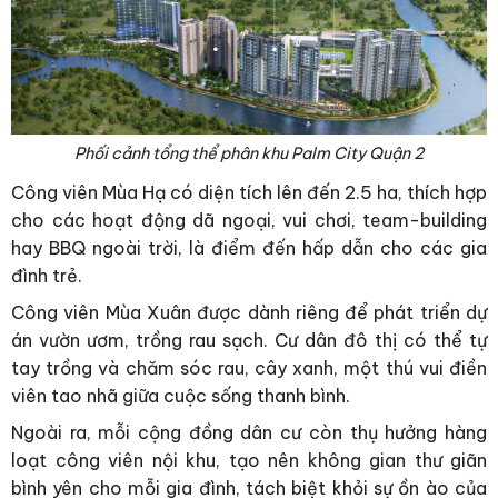
Phối cảnh tổng thể phân khu Palm City Quận 2
Công viên Mùa Hạ có diện tích lên đến 2.5 ha, thích hợp
cho các hoạt động dã ngoại, vui chơi, team-building
hay BBQ ngoài trời, là điểm đến hấp dẫn cho các gia
đình trẻ.
Công viên Mùa Xuân được dành riêng để phát triển dự
án vườn ươm, trồng rau sạch. Cư dân đô thị có thể tự
tay trồng và chăm sóc rau, cây xanh, một thú vui điền
viên tao nhã giữa cuộc sống thanh bình.
Ngoài ra, mỗi cộng đồng dân cư còn thụ hưởng hàng
loạt công viên nội khu, tạo nên không gian thư giãn
bình yên cho mỗi gia đình, tách biệt khỏi sự ồn ào của