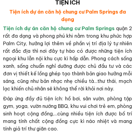
TIỆN ÍCH
Tiện ích dự án căn hộ chung cư Palm Springs đa
dạng
Tiện ích dự án căn hộ chung cư Palm Springs
quận 2
rất đa dạng và phong phú khi nằm trong khu phức hợp
Palm City, hưởng lợi thêm về phần vị trí địa lý tự nhiên
rất đắc địa thì nơi đây tự hào có được những tiện ích
ngoại khu lẫn nội khu cực kì hấp dẫn. Phong cách sống
xanh, sống chuẩn nghỉ dưỡng được chủ đầu tư và các
đơn vị thiết kế lồng ghép tạo thành bản giao hưởng mỗi
sáng, cũng như bản nhạc nhẹ chiều tà…thư thái, mạch
lạc khiến chủ nhân sẽ không thể rời khỏi nơi này.
Đáp ứng đầy đủ tiện ích: hồ bơi, sân vườn, phòng tập
gym, yoga, vườn nướng BBQ, khu vui chơi trẻ em, phòng
sinh hoạt cộng đồng,…cùng nhiều tiện ích được bố trí
mang tính chất cộng đồng cực kì náo nhiệt và mang
tính giả trí thư giãn cao.