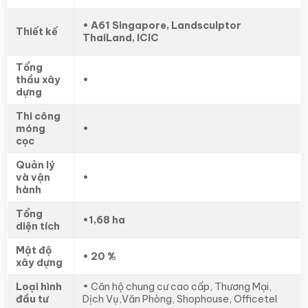
• A61 Singapore, Landsculptor
Thiết kế
ThaiLand, ICIC
Tổng
thầu xây
•
dựng
Thi công
móng
•
cọc
Quản lý
và vận
•
hành
Tổng
•1,68 ha
diện tích
Mật độ
• 20 %
xây dựng
Loại hình
• Căn hộ chung cư cao cấp, Thương Mại,
đầu tư
Dịch Vụ,Văn Phòng, Shophouse, Officetel