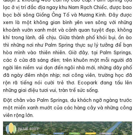
lạc ở vị trí đắc địa ngay khu Nam Rạch Chiếc, được bao
bọc bởi sông Giồng Ông Tố và Mương Kinh. Đây được
xem là một không gian bình yên ven sông với những
khoảnh vườn xanh mát và cảnh quan tuyệt đẹp, không
khí trong lành, dễ chịu. Giữa thành phố khói bụi, ồn ào
thì những nơi như Palm Spring thực sự lý tưởng để bạn
hòa mình vào thiên nhiên. Giờ đây, tại Palm Springs,
các ô cửa đã sáng đèn; trên khuôn mặt mỗi người đã
ngời lên niềm vui dọn đến ngôi nhà mới, những dãy phố
đã ngày đêm nhộn nhịp; nơi công viên, trường học đã
rộn rã tiếng nói cười trẻ thơ. Ecopark đang tấu lên
những giai điệu tươi vui, tràn trề sức sống.
Đặt chân vào Palm Springs, du khách ngỡ ngàng trước
một miền xanh mướt của các hàng cây và những công
viên rộng lớn.