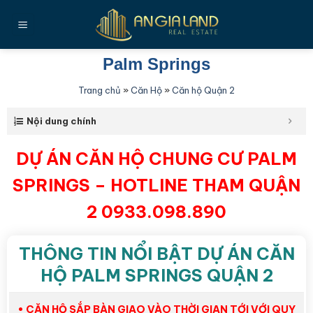
Bỏ
qua
nội
dung
Palm Springs
Trang chủ
»
Căn Hộ
»
Căn hộ Quận 2
Nội dung chính
DỰ ÁN CĂN HỘ CHUNG CƯ PALM
SPRINGS – HOTLINE THAM QUẬN
2 0933.098.890
THÔNG TIN NỔI BẬT DỰ ÁN CĂN
HỘ PALM SPRINGS QUẬN 2
• CĂN HỘ SẮP BÀN GIAO VÀO THỜI GIAN TỚI VỚI QUY