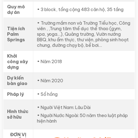
Quy mô
• 3 block, tổng cộng 483 căn hộ, 35 tầng
dự án
• Trường mầm non và Trường Tiểu học, Công
Tiện ích
viên , ,Trung tâm thể dục thể thao (gym,
Palm
spa, yoga…), Quảng trường, Vườn nướng
Springs
BBQ, khu ẩm thực, thư viện, phòng sinh hoạt
chung, đường chạy bộ, bể bơi…
Khởi
công xây
• Năm 2018
dựng
Dự kiến
• Năm 2020
bàn giao
Pháp lý
• Sổ hồng
• Người Việt Nam: Lâu Dài
Hình thức
• Người Nước Ngoài: 50 năm theo luật pháp
sở hữu
hiện hành
ĐƠN VỊ