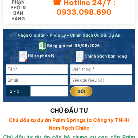
☎ Hotline 24/7 :
PHẤN
PHỐI &
0933.098.890
BÁN
HÀNG
Nhận Giá Bán - Pháp Lý - Chính Sách Ưu Đãi Dự Án
Bảng giá mới 06/08/2026
Hồ sơ pháp lý
Chính sách bán hàng
2 + 3 =
CHỦ ĐẦU TƯ
Chủ đầu tư dự án Palm Springs là Công ty TNHH
Nam Rạch Chiếc
Chủ đầu tư dự án căn hộ chung cư cao cấp Palm