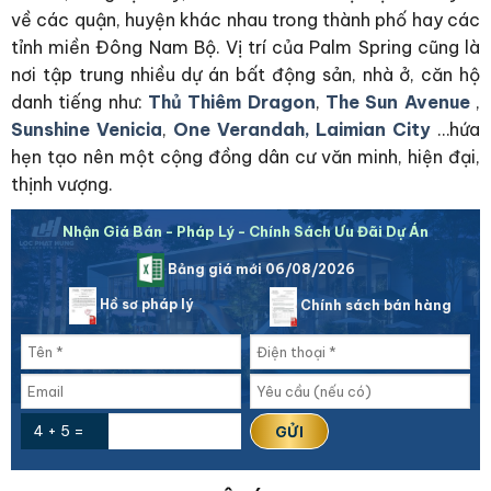
về các quận, huyện khác nhau trong thành phố hay các
tỉnh miền Đông Nam Bộ. Vị trí của Palm Spring cũng là
nơi tập trung nhiều dự án bất động sản, nhà ở, căn hộ
danh tiếng như:
Thủ Thiêm Dragon
,
The Sun Avenue
,
Sunshine Venicia
,
One Verandah,
Laimian City
…hứa
hẹn tạo nên một cộng đồng dân cư văn minh, hiện đại,
thịnh vượng.
Nhận Giá Bán - Pháp Lý - Chính Sách Ưu Đãi Dự Án
Bảng giá mới 06/08/2026
Hồ sơ pháp lý
Chính sách bán hàng
4 + 5 =