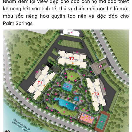
Nhằm đem lại view đẹp cho các căn hộ mà các thiết
kế cũng hết sức tinh tế, thú vị khiến mỗi căn hộ là một
màu sắc riêng hòa quyện tạo nên vẻ độc đáo cho
Palm Springs.