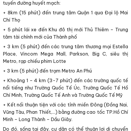
tuyến đường huyết mạch:
+ 8km (15 phút) đến trung tâm Quận 1 qua Đại lộ Mai
Chí Thọ
+ 5 phút lái xe đến Khu đô thị mới Thủ Thiêm – Trung
tâm tài chính mới của Thành phố
+ 3 km (5 phút) đến các trung tâm thương mại Estella
Place, Vincom Mega Mall, Parkson, Big C, siêu thị
Metro, rạp chiếu phim Lotte
+ 3 km (5 phút) đến trạm Metro An Phú
+ Khoảng 1 – 4 km (3-7 phút) đến các trường quốc tế
nổi tiếng như Trường Quốc Tế Úc, Trường Quốc Tế Hồ
Chí Minh, Trường Quốc Tế Anh và Trường Quốc Tế Mỹ
+ Kết nối thuận tiện với các tỉnh miền Đông (Đồng Nai,
Vũng Tàu, Phan Thiết,…) bằng đường cao tốc TP.Hồ Chí
Minh – Long Thành – Dầu Giây.
Do đó, sống tại đây, cư dân có thể thuận lợi di chuyển