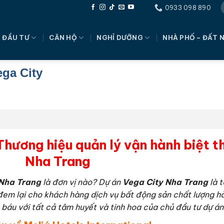
0933 098 890
 ĐẦU TƯ
CĂN HỘ
NGHỈ DƯỠNG
NHÀ PHỐ – ĐẤT 
ga City
Thương hiệu quản lý vận hành biệt t
Nha Trang
 Nha Trang
là đơn vị nào? Dự án
Vega City Nha Trang
là t
 đem lại cho khách hàng dịch vụ bất động sản chất lượng 
báu với tất cả tâm huyết và tinh hoa của chủ đầu tư dự 