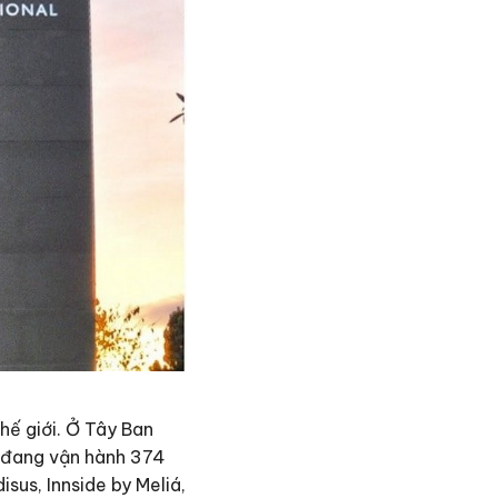
thế giới. Ở Tây Ban
n đang vận hành 374
isus, Innside by Meliá,