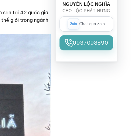
NGUYỄN LỘC NGHĨA
CEO LỘC PHÁT HƯNG
h sạn tại 42 quốc gia.
 thế giới trong ngành
Chat qua zalo
0937098890