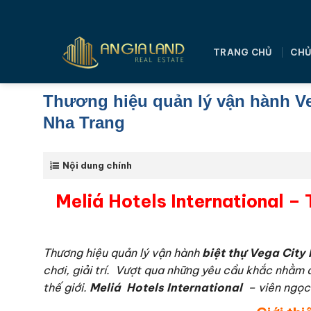
Bỏ
qua
nội
TRANG CHỦ
CHỦ
dung
Thương hiệu quản lý vận hành Ve
Nha Trang
Nội dung chính
Meliá Hotels International –
Thương hiệu quản lý vận hành
biệt thự Vega City
chơi, giải trí. Vượt qua những yêu cầu khắc nhằm
thế giới.
Meliá
Hotels International
– viên ngọc 