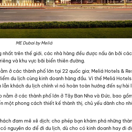
ME Dubai by Meliá
g nhất trên thế giới, các nhà hàng đều được nấu ăn bởi cá
riêng và khu vực bãi biển thiên đường.
m ở các thành phố lớn tại 22 quốc gia; Meliá Hotels & Re
 điểm du lịch cùng kinh doanh hàng đầu. Vì thế Meliá Hotels 
 lẫn khách du lịch chính vì nó hoàn toàn hướng đến sự hài 
o nằm ở các thành phố lớn ở Tây Ban Nha và Đức, bao gồm 
ến một phong cách thiết kế thành thị, chủ yếu dành cho n
khách đam mê xê dịch; cho phép bạn khám phá những thà
 có nguyên do để đi du lịch, dù cho có kinh doanh hay đi đô