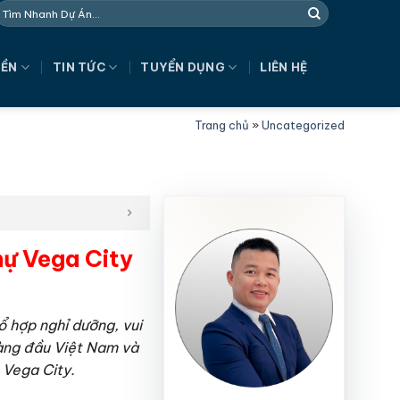
NỀN
TIN TỨC
TUYỂN DỤNG
LIÊN HỆ
Trang chủ
»
Uncategorized
hự Vega City
ổ hợp nghỉ dưỡng, vui
hàng đầu Việt Nam và
án Vega City.