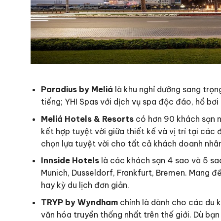
Paradius by Meliá
là khu nghỉ dưỡng sang trọn
tiếng; YHI Spas với dịch vụ spa độc đáo, hồ bơi 
Meliá Hotels & Resorts
có hơn 90 khách sạn nằ
kết hợp tuyệt vời giữa thiết kế và vị trí tại các
chọn lựa tuyệt vời cho tất cả khách doanh nhân
Innside Hotels
là các khách sạn 4 sao và 5 sa
Munich, Dusseldorf, Frankfurt, Bremen. Mang đ
hay kỳ du lịch đơn giản.
TRYP by Wyndham
chính là dành cho các du 
văn hóa truyền thống nhất trên thế giới. Dù bạn