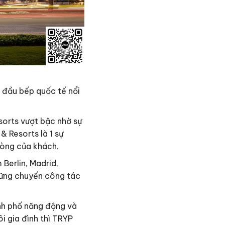
c đầu bếp quốc tế nổi
sorts vượt bậc nhờ sự
& Resorts là 1 sự
lòng của khách.
Berlin, Madrid,
hững chuyến công tác
nh phố năng động và
i gia đình thì TRYP