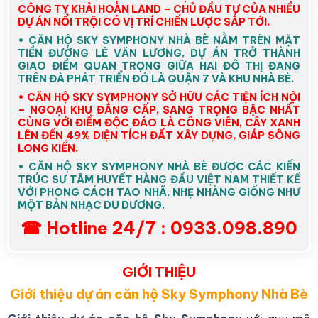
CÔNG TY KHẢI HOÀN LAND – CHỦ ĐẦU TƯ CỦA NHIỀU
DỰ ÁN NỔI TRỘI CÓ VỊ TRÍ CHIẾN LƯỢC SẮP TỚI.
• CĂN HỘ SKY SYMPHONY NHÀ BÈ NẰM TRÊN MẶT
TIỀN ĐƯỜNG LÊ VĂN LƯƠNG, DỰ ÁN TRỞ THÀNH
GIAO ĐIỀM QUAN TRỌNG GIỮA HAI ĐÔ THỊ ĐANG
TRÊN ĐÀ PHÁT TRIỂN ĐÓ LÀ QUẬN 7 VÀ KHU NHÀ BÈ.
• CĂN HỘ SKY SYMPHONY SỞ HỮU CÁC TIỆN ÍCH NỘI
– NGOẠI KHU ĐẲNG CẤP, SANG TRỌNG BẬC NHẤT
CÙNG VỚI ĐIỂM ĐỘC ĐÁO LÀ CÔNG VIÊN, CÂY XANH
LÊN ĐẾN 49% DIỆN TÍCH ĐẤT XÂY DỰNG, GIÁP SÔNG
LONG KIỂN.
• CĂN HỘ SKY SYMPHONY NHÀ BÈ ĐƯỢC CÁC KIẾN
TRÚC SƯ TÂM HUYẾT HÀNG ĐẦU VIỆT NAM THIẾT KẾ
VỚI PHONG CÁCH TAO NHÃ, NHẸ NHÀNG GIỐNG NHƯ
MỘT BẢN NHẠC DU DƯƠNG.
☎ Hotline 24/7 : 0933.098.890
GIỚI THIỆU
Giới thiệu dự án căn hộ Sky Symphony Nhà Bè