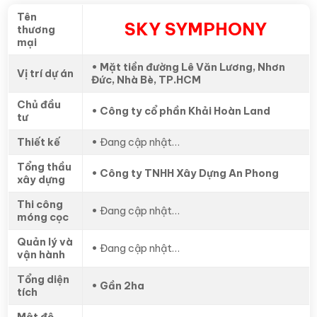
Tên
SKY SYMPHONY
thương
mại
• Mặt tiền đường Lê Văn Lương, Nhơn
Vị trí dự án
Đức, Nhà Bè, TP.HCM
Chủ đầu
• Công ty cổ phần Khải Hoàn Land
tư
Thiết kế
•
Đang cập nhật…
Tổng thầu
• Công ty TNHH Xây Dựng An Phong
xây dựng
Thi công
•
Đang cập nhật…
móng cọc
Quản lý và
•
Đang cập nhật…
vận hành
Tổng diện
• Gần 2ha
tích
Mật độ