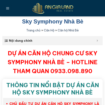
Bỏ
qua
nội
dung
Sky Symphony Nhà Bè
Trang chủ
»
Căn Hộ
»
Căn hộ Nhà Bè
Nội dung chính
DỰ ÁN CĂN HỘ CHUNG CƯ SKY
SYMPHONY NHÀ BÈ – HOTLINE
THAM QUAN 0933.098.890
THÔNG TIN NỔI BẬT DỰ ÁN CĂN
HỘ SKY SYMPHONY NHÀ BÈ
• CHỦ ĐẦU TƯ DỰ ÁN CĂN HỘ SKY SYMPHONY LÀ