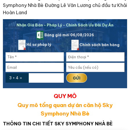
Symphony Nhà Bè Đường Lê Văn Lương chủ đầu tư Khải
Hoàn Land
Nhận Giá Bán - Pháp Lý - Chính Sách Ưu Đãi Dự Án
Bảng giá mới 06/08/2026
Hồ sơ pháp lý
Chính sách bán hàng
3 + 4 =
QUY MÔ
Quy mô tổng quan dự án căn hộ Sky
Symphony Nhà Bè
THÔNG TIN CHI TIẾT SKY SYMPHONY NHÀ BÈ