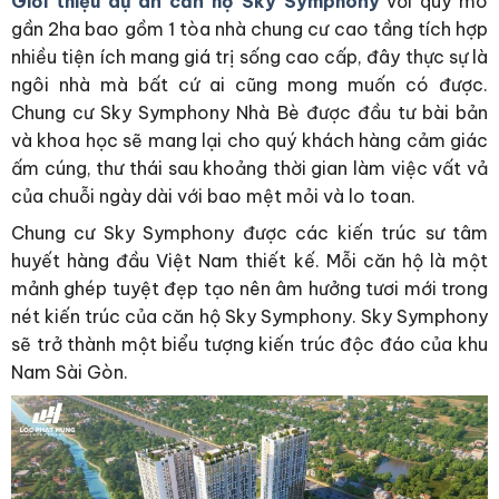
Giới thiệu dự án căn hộ Sky Symphony
với quy mô
gần 2ha bao gồm 1 tòa nhà chung cư cao tầng tích hợp
nhiều tiện ích mang giá trị sống cao cấp, đây thực sự là
ngôi nhà mà bất cứ ai cũng mong muốn có được.
Chung cư Sky Symphony Nhà Bè được đầu tư bài bản
và khoa học sẽ mang lại cho quý khách hàng cảm giác
ấm cúng, thư thái sau khoảng thời gian làm việc vất vả
của chuỗi ngày dài với bao mệt mỏi và lo toan.
Chung cư Sky Symphony được các kiến trúc sư tâm
huyết hàng đầu Việt Nam thiết kế. Mỗi căn hộ là một
mảnh ghép tuyệt đẹp tạo nên âm hưởng tươi mới trong
nét kiến trúc của căn hộ Sky Symphony. Sky Symphony
sẽ trở thành một biểu tượng kiến trúc độc đáo của khu
Nam Sài Gòn.