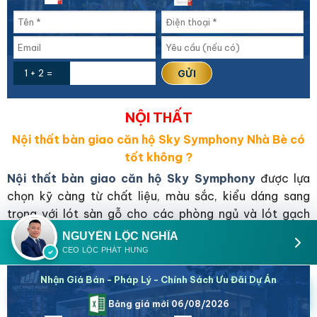
1 + 2 =
NỘI THẤT
Nội thất bàn giao căn hộ Sky Symphony Nhà Bè có
tốt không ?
Nội thất bàn giao căn hộ Sky Symphony
được lựa
chọn kỹ càng từ chất liệu, màu sắc, kiểu dáng sang
trọng với lót sàn gỗ cho các phòng ngủ và lót gạch
men cao cấp cho phòng khách, phòng ăn, bếp, phòng
NGUYỄN LỘC NGHĨA
tắm.
CEO LỘC PHÁT HƯNG
Nhận Giá Bán - Pháp Lý - Chính Sách Ưu Đãi Dự Án
0933098890
Zalo
Báo giá
Zalo
Bảng giá mới 06/08/2026