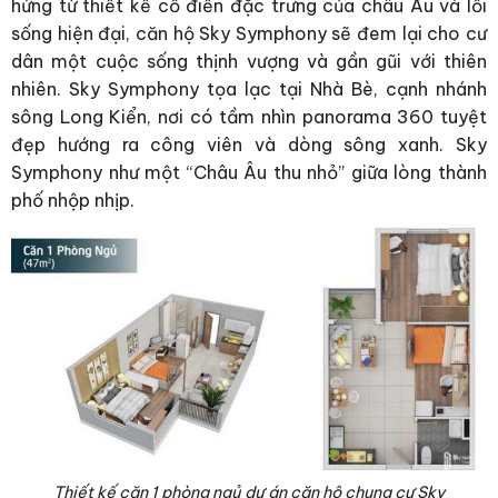
hứng từ thiết kế cổ điển đặc trưng của châu Âu và lối
sống hiện đại, căn hộ Sky Symphony sẽ đem lại cho cư
dân một cuộc sống thịnh vượng và gần gũi với thiên
nhiên. Sky Symphony tọa lạc tại Nhà Bè, cạnh nhánh
sông Long Kiển, nơi có tầm nhìn panorama 360 tuyệt
đẹp hướng ra công viên và dòng sông xanh. Sky
Symphony như một “Châu Âu thu nhỏ” giữa lòng thành
phố nhộp nhịp.
Thiết kế căn 1 phòng ngủ dự án căn hộ chung cư Sky