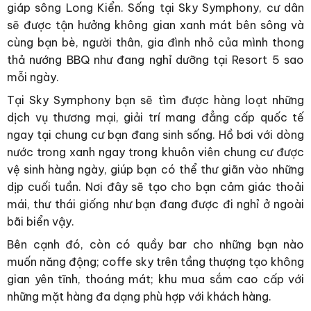
giáp sông Long Kiển. Sống tại Sky Symphony, cư dân
sẽ được tận hưởng không gian xanh mát bên sông và
cùng bạn bè, người thân, gia đình nhỏ của mình thong
thả nướng BBQ như đang nghỉ dưỡng tại Resort 5 sao
mỗi ngày.
Tại Sky Symphony bạn sẽ tìm được hàng loạt những
dịch vụ thương mại, giải trí mang đẳng cấp quốc tế
ngay tại chung cư bạn đang sinh sống. Hồ bơi với dòng
nước trong xanh ngay trong khuôn viên chung cư được
vệ sinh hàng ngày, giúp bạn có thể thư giãn vào những
dịp cuối tuần. Nơi đây sẽ tạo cho bạn cảm giác thoải
mái, thư thái giống như bạn đang được đi nghỉ ở ngoài
bãi biển vậy.
Bên cạnh đó, còn có quầy bar cho những bạn nào
muốn năng động; coffe sky trên tầng thượng tạo không
gian yên tĩnh, thoáng mát; khu mua sắm cao cấp với
những mặt hàng đa dạng phù hợp với khách hàng.