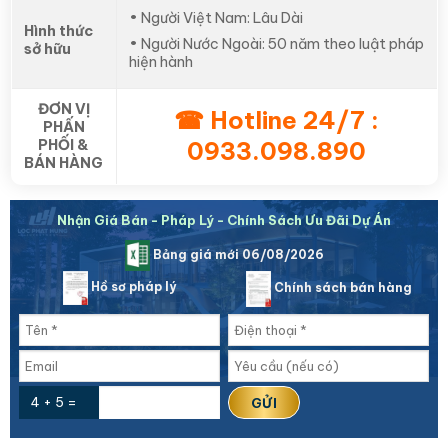
• Người Việt Nam: Lâu Dài
Hình thức
• Người Nước Ngoài: 50 năm theo luật pháp
sở hữu
hiện hành
ĐƠN VỊ
☎ Hotline 24/7 :
PHẤN
PHỐI &
0933.098.890
BÁN HÀNG
Nhận Giá Bán - Pháp Lý - Chính Sách Ưu Đãi Dự Án
Bảng giá mới 06/08/2026
Hồ sơ pháp lý
Chính sách bán hàng
4 + 5 =