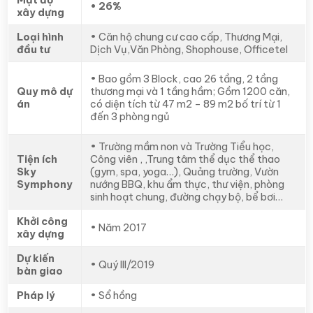
• 26%
xây dựng
Loại hình
• Căn hộ chung cư cao cấp, Thương Mại,
đầu tư
Dịch Vụ,Văn Phòng, Shophouse, Officetel
• Bao gồm 3 Block, cao 26 tầng, 2 tầng
Quy mô dự
thương mại và 1 tầng hầm; Gồm 1200 căn,
án
có diện tích từ 47 m2 – 89 m2 bố trí từ 1
đến 3 phòng ngủ
• Trường mầm non và Trường Tiểu học,
Tiện ích
Công viên , ,Trung tâm thể dục thể thao
Sky
(gym, spa, yoga…), Quảng trường, Vườn
Symphony
nướng BBQ, khu ẩm thực, thư viện, phòng
sinh hoạt chung, đường chạy bộ, bể bơi…
Khởi công
• Năm 2017
xây dựng
Dự kiến
• Quý III/2019
bàn giao
Pháp lý
• Sổ hồng