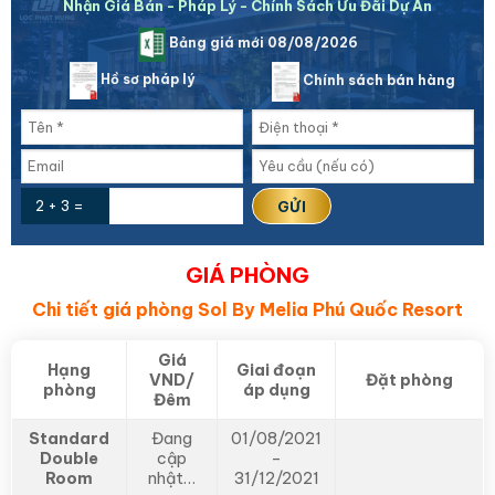
Nhận Giá Bán - Pháp Lý - Chính Sách Ưu Đãi Dự Án
Bảng giá mới 08/08/2026
Hồ sơ pháp lý
Chính sách bán hàng
2 + 3 =
GIÁ PHÒNG
Chi tiết giá phòng
Sol By Melia Phú Quốc Resort
Giá
Hạng
Giai đoạn
VND/
Đặt phòng
phòng
áp dụng
Đêm
Standard
Đang
01/08/2021
Double
cập
–
Room
nhật…
31/12/2021