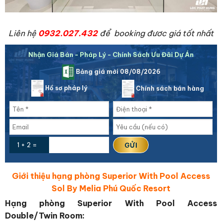
Liên hệ
0932.027.432
để booking đươc giá tốt nhất
Nhận Giá Bán - Pháp Lý - Chính Sách Ưu Đãi Dự Án
Bảng giá mới 08/08/2026
Hồ sơ pháp lý
Chính sách bán hàng
1 + 2 =
Giới thiệu hạng phòng Superior With Pool Access
Sol By Melia Phú Quốc Resort
Hạng phòng Superior With Pool Access
Double/Twin Room: