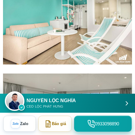
NGUYỄN LỘC NGHĨA
CEO LỘC PHÁT HƯNG
0933098890
Zalo
Zalo
Báo giá