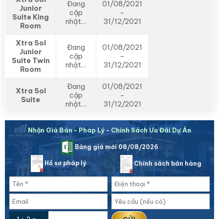
Đang
01/08/2021
Junior
cập
–
Suite King
nhật…
31/12/2021
Room
Xtra Sol
Đang
01/08/2021
Junior
cập
–
Suite Twin
nhật…
31/12/2021
Room
Đang
01/08/2021
Xtra Sol
cập
–
Suite
nhật…
31/12/2021
Nhận Giá Bán - Pháp Lý - Chính Sách Ưu Đãi Dự Án
Bảng giá mới 08/08/2026
Hồ sơ pháp lý
Chính sách bán hàng
1 + 2 =