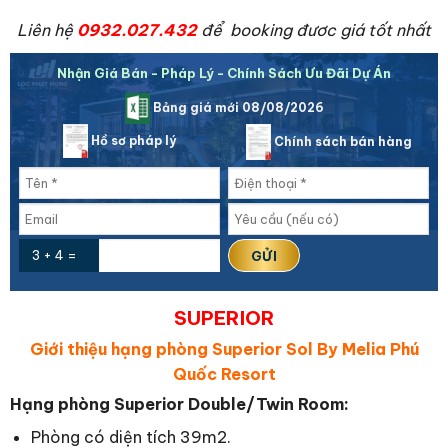
Liên hệ
0932.027.432
để booking đươc giá tốt nhất
Nhận Giá Bán - Pháp Lý - Chính Sách Ưu Đãi Dự Án
Bảng giá mới 08/08/2026
Hồ sơ pháp lý
Chính sách bán hàng
3 + 4 =
SUPERIOR
Giới thiệu hạng phòng Superior Sol By Melia Phú
Quốc Resort
Hạng phòng Superior Double/Twin Room:
Phòng có diện tích 39m2.