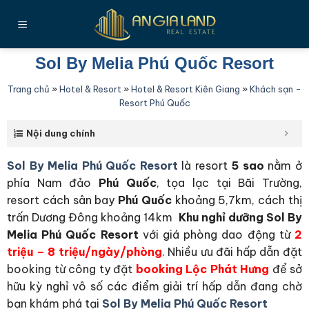
Bỏ
qua
nội
dung
Sol By Melia Phú Quốc Resort
Trang chủ
»
Hotel & Resort
»
Hotel & Resort Kiên Giang
»
Khách sạn -
Resort Phú Quốc
Nội dung chính
Sol By Melia Phú Quốc Resort
là resort
5 sao
nằm ở
phía Nam đảo
Phú Quốc
, tọa lạc tại Bãi Trường,
resort
cách sân bay
Phú Quốc
khoảng 5,7km, cách thị
trấn Dương Đông khoảng 14km
Khu nghỉ dưỡng Sol By
Melia Phú Quốc Resort
với giá phòng dao động từ
2
triệu
– 8 triệu/ngày/phòng
. Nhiều ưu đãi hấp dẫn đặt
booking từ công ty đặt
booking Lộc Phát Hưng
để sở
hữu kỳ nghỉ vô số các điểm giải trí hấp dẫn đang chờ
bạn khám phá tại
Sol By Melia Phú Quốc Resort