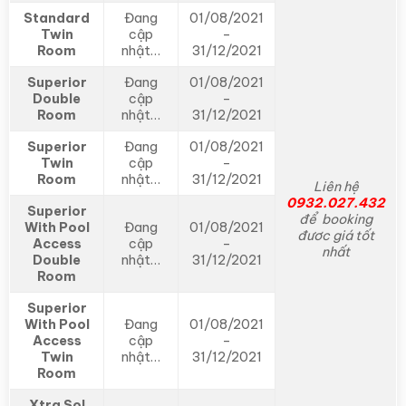
Standard
Đang
01/08/2021
Twin
cập
–
Room
nhật…
31/12/2021
Superior
Đang
01/08/2021
Double
cập
–
Room
nhật…
31/12/2021
Superior
Đang
01/08/2021
Twin
cập
–
Room
nhật…
31/12/2021
Liên hệ
0932.027.432
Superior
để booking
With Pool
Đang
01/08/2021
đươc giá tốt
Access
cập
–
nhất
Double
nhật…
31/12/2021
Room
Superior
With Pool
Đang
01/08/2021
Access
cập
–
Twin
nhật…
31/12/2021
Room
Xtra Sol