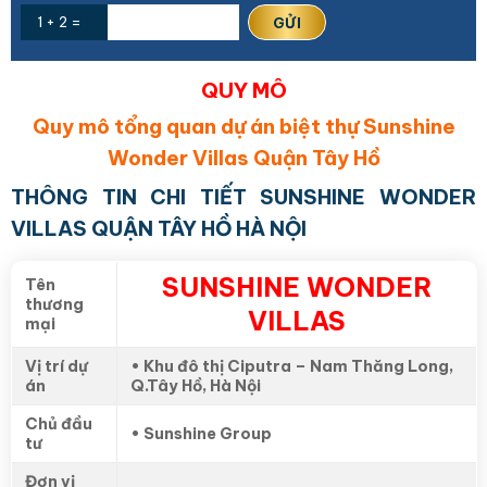
1 + 2 =
QUY MÔ
Quy mô tổng quan dự án biệt thự Sunshine
Wonder Villas Quận Tây Hồ
THÔNG TIN CHI TIẾT SUNSHINE WONDER
VILLAS QUẬN TÂY HỒ HÀ NỘI
SUNSHINE WONDER
Tên
thương
VILLAS
mại
Vị trí dự
• Khu đô thị Ciputra – Nam Thăng Long,
án
Q.Tây Hồ, Hà Nội
Chủ đầu
• Sunshine Group
tư
Đơn vị