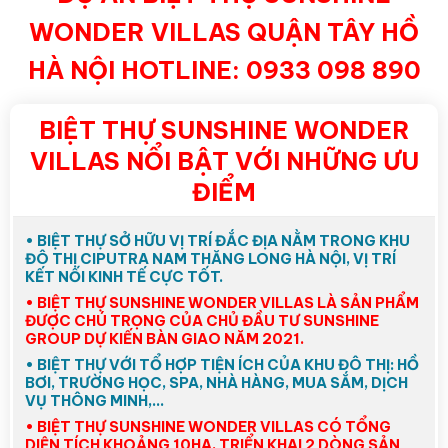
WONDER VILLAS QUẬN TÂY HỒ
HÀ NỘI HOTLINE: 0933 098 890
BIỆT THỰ SUNSHINE WONDER
VILLAS NỔI BẬT VỚI NHỮNG ƯU
ĐIỂM
• BIỆT THỰ SỞ HỮU VỊ TRÍ ĐẮC ĐỊA NẰM TRONG KHU
ĐÔ THỊ CIPUTRA NAM THĂNG LONG HÀ NỘI, VỊ TRÍ
KẾT NỐI KINH TẾ CỰC TỐT.
• BIỆT THỰ SUNSHINE WONDER VILLAS LÀ SẢN PHẨM
ĐƯỢC CHÚ TRỌNG CỦA CHỦ ĐẦU TƯ SUNSHINE
GROUP DỰ KIẾN BÀN GIAO NĂM 2021.
• BIỆT THỰ VỚI TỔ HỢP TIỆN ÍCH CỦA KHU ĐÔ THỊ: HỒ
BƠI, TRƯỜNG HỌC, SPA, NHÀ HÀNG, MUA SẮM, DỊCH
VỤ THÔNG MINH,…
• BIỆT THỰ SUNSHINE WONDER VILLAS CÓ TỔNG
DIỆN TÍCH KHOẢNG 10HA, TRIỂN KHAI 2 DÒNG SẢN