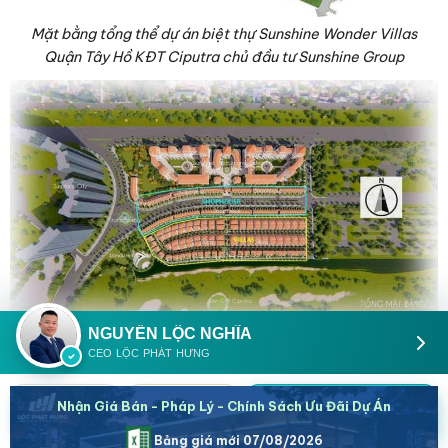
Mặt bằng tổng thể dự án biệt thự Sunshine Wonder Villas
Quận Tây Hồ KĐT Ciputra chủ đầu tư Sunshine Group
NGUYỄN LỘC NGHĨA
Mặt bằng các phân khu dự án biệt thự Sunshine Wonder
CEO LỘC PHÁT HƯNG
Villas Quận Tây Hồ KĐT Ciputra chủ đầu tư Sunshine Group
Nhận Giá Bán - Pháp Lý - Chính Sách Ưu Đãi Dự Án
0933098890
Zalo
Báo giá
Zalo
Bảng giá mới 07/08/2026