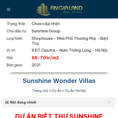
Bỏ
qua
nội
dung
Chưa cập nhật
Trạng thái:
Sunshine Group
Chủ đầu tư:
Shophouse - Nhà Phố Thương Mại - Biệt
Loại hình:
Thự
KĐT Ciputra - Nam Thăng Long - Hà Nội
Vị trí:
65-70tr/m2
Giá:
2021
Bàn giao:
Sunshine Wonder Villas
Trang chủ
»
Dự Án
»
Dự Án Hà Nội
Nội dung chính
DỰ ÁN BIỆT THỰ SUNSHINE