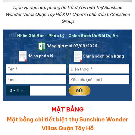
Dịch vụ dọn dẹp phòng ốc tốt dự án biệt thự Sunshine
Wonder Villas Quận Tây Hồ KĐT Ciputra chủ đầu tư Sunshine
Group
Nhận Giá Bán - Pháp Lý - Chính Sách Ưu Đãi Dự Án
Bảng giá mới 07/08/2026
Hồ sơ pháp lý
Chính sách bán hàng
3 + 4 =
MẶT BẰNG
Mặt bằng chi tiết biệt thự Sunshine Wonder
Villas Quận Tây Hồ