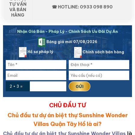
TƯ VẤN
☎ HOTLINE: 0933 098 890
VÀ BÁN
HÀNG
Nhận Giá Bán - Pháp Lý - Chính Sách Ưu Đãi Dự Án
Bảng giá mới 07/08/2026
Hồ sơ pháp lý
Chính sách bán hàng
2 + 3 =
CHỦ ĐẦU TƯ
Chủ đầu tư dự án biệt thự Sunshine Wonder
Villas Quận Tây Hồ là ai?
Chủ đầu tư dự án biệt thự Sunshine Wonder Villas
là