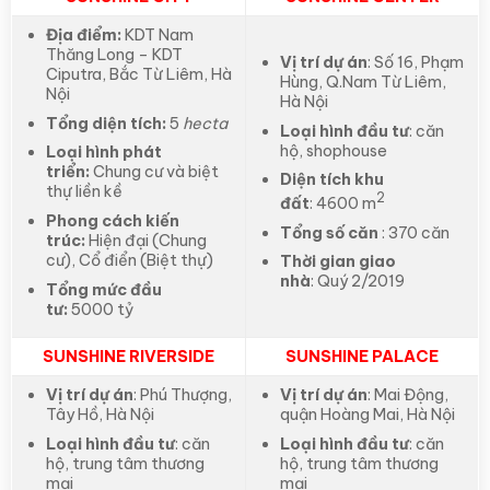
Địa điểm:
KDT Nam
Thăng Long – KDT
Vị trí dự án
: Số 16, Phạm
Ciputra, Bắc Từ Liêm, Hà
Hùng, Q.Nam Từ Liêm,
Nội
Hà Nội
Tổng diện tích:
5
hecta
Loại hình đầu tư
: căn
hộ, shophouse
Loại hình phát
triển:
Chung cư và biệt
Diện tích khu
thự liền kề
2
đất
: 4600 m
Phong cách kiến
Tổng số căn
: 370 căn
trúc:
Hiện đại (Chung
cư), Cổ điển (Biệt thự)
Thời gian giao
nhà
: Quý 2/2019
Tổng mức đầu
tư:
5000 tỷ
SUNSHINE RIVERSIDE
SUNSHINE PALACE
Vị trí dự án
: Phú Thượng,
Vị trí dự án
: Mai Động,
Tây Hồ, Hà Nội
quận Hoàng Mai, Hà Nội
Loại hình đầu tư
: căn
Loại hình đầu tư
: căn
hộ, trung tâm thương
hộ, trung tâm thương
mại
mại