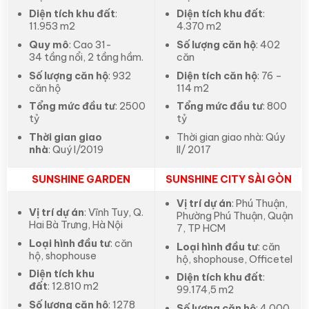
Diện tích khu đất
:
Diện tích khu đất
:
11.953 m2
4.370 m2
Quy mô
: Cao 31-
Số lượng căn hộ
: 402
34 tầng nổi, 2 tầng hầm.
căn
Số lượng căn hộ
: 932
Diện tích căn hộ
: 76 –
căn hộ
114 m2
Tổng mức đầu tư
: 2500
Tổng mức đầu tư
: 800
tỷ
tỷ
Thời gian giao
Thời gian giao nhà: Qúy
nhà
: Quý I/2019
II/ 2017
SUNSHINE GARDEN
SUNSHINE CITY SÀI GÒN
Vị trí dự án
: Phú Thuận,
Vị trí dự án
: Vĩnh Tuy, Q.
Phường Phú Thuận, Quận
Hai Bà Trưng, Hà Nội
7, TP HCM
Loại hình đầu tư
: căn
Loại hình đầu tư
: căn
hộ, shophouse
hộ, shophouse, Officetel
Diện tích khu
Diện tích khu đất
:
đất
: 12.810 m2
99.174,5 m2
Số lượng căn hộ
: 1278
Số lượng căn hộ
: 4.000