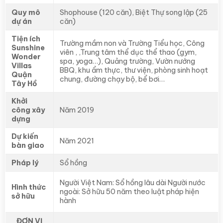
Quy mô
Shophouse (120 căn), Biệt Thự song lập (25
dự án
căn)
Tiện ích
Trường mầm non và Trường Tiểu học, Công
Sunshine
viên , ,Trung tâm thể dục thể thao (gym,
Wonder
spa, yoga…), Quảng trường, Vườn nướng
Villas
BBQ, khu ẩm thực, thư viện, phòng sinh hoạt
Quận
chung, đường chạy bộ, bể bơi…
Tây Hồ
Khởi
công xây
Năm 2019
dựng
Dự kiến
Năm 2021
bàn giao
Pháp lý
Sổ hồng
Người Việt Nam: Sổ hồng lâu dài Người nước
Hình thức
ngoài: Sở hữu 50 năm theo luật pháp hiện
sở hữu
hành
ĐƠN VỊ