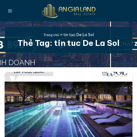
Bỏ
qua
nội
dung
»
tin tuc De La Sol
Trang chủ
Thẻ Tag:
tin tuc De La Sol