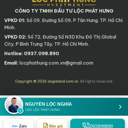
CÔNG TY TNHH ĐẦU TƯ LỘC PHÁT HƯNG
VPKD 01:
Số 09, Đường Số 09, P Tân Hưng, TP. Hồ Chí
Minh.
VPKD 02:
Số 72, Đường Số N3D Khu Đô Thị Global
City, P Bình Trưng Tây, TP. Hồ Chí Minh.
Hotline:
0937.098.890
Email:
locphathung.com.vn@gmail.com
Copyright © 2026 angialand.com.vn
. All rights reserved.
NGUYỄN LỘC NGHĨA
CEO LỘC PHÁT HƯNG
0933098890
Zalo
Báo giá
Zalo