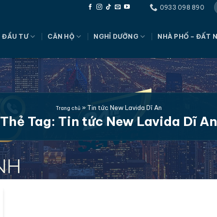
0933 098 890
 ĐẦU TƯ
CĂN HỘ
NGHỈ DƯỠNG
NHÀ PHỐ – ĐẤT 
»
Tin tức New Lavida Dĩ An
Trang chủ
Thẻ Tag:
Tin tức New Lavida Dĩ An