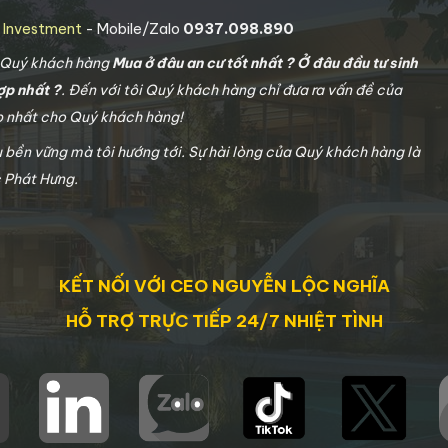
g Investment
- Mobile/Zalo
0937.098.890
o Quý khách hàng
Mua ở đâu an cư tốt nhất ? Ở đâu đầu tư sinh
ợp nhất ?
. Đến với tôi Quý khách hàng chỉ đưa ra vấn đề của
ợp nhất cho Quý khách hàng!
u bền vững mà tôi hướng tới. Sự hài lòng của Quý khách hàng là
c Phát Hưng.
KẾT NỐI VỚI CEO NGUYỄN LỘC NGHĨA
HỖ TRỢ TRỰC TIẾP 24/7 NHIỆT TÌNH