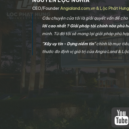
NGUYỄN LỘC NGHĨA
CEO/Founder
Angialand.com.vn & Lộc Phát Hưn
Câu chuyện của tôi là giải quyết vấn đề ch
lời cao nhất ? Giải pháp tài chính nào phù h
mình. Từ đó tôi sẽ mang lại giải pháp phù h
"Xây uy tín - Dựng niềm tin"
chính là mục tiê
thước đo định vị giá trị của Angia Land & Lộ