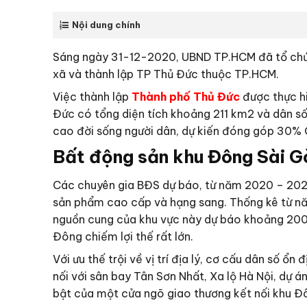
Nội dung chính
Sáng ngày 31-12-2020, UBND TP.HCM đã tổ chức 
xã và thành lập TP Thủ Đức thuộc TP.HCM.
Việc thành lập
Thành phố Thủ Đức
được thực hi
Đức có tổng diện tích khoảng 211 km2 và dân số 
cao đời sống người dân, dự kiến đóng góp 30
Bất động sản khu Đông Sài Gò
Các chuyên gia BĐS dự báo, từ năm 2020 – 2025
sản phẩm cao cấp và hạng sang. Thống kê từ n
nguồn cung của khu vực này dự báo khoảng 200
Đông chiếm lợi thế rất lớn.
Với ưu thế trội về vị trí địa lý, cơ cấu dân số 
nối với sân bay Tân Sơn Nhất, Xa lộ Hà Nội, dự á
bật của một cửa ngõ giao thương kết nối khu Đô