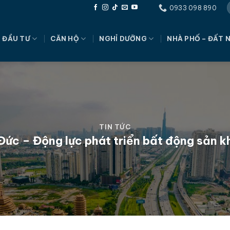
0933 098 890
 ĐẦU TƯ
CĂN HỘ
NGHỈ DƯỠNG
NHÀ PHỐ – ĐẤT 
TIN TỨC
Đức – Động lực phát triển bất động sản k