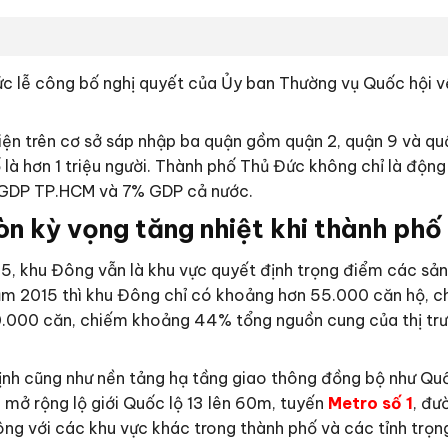
lễ công bố nghị quyết của Ủy ban Thường vụ Quốc hội về 
ện trên cơ sở sáp nhập ba quận gồm quận 2, quận 9 và quậ
là hơn 1 triệu người. Thành phố Thủ Đức không chỉ là động
% GDP TP.HCM và 7% GDP cả nước.
n kỳ vọng tăng nhiệt khi thành ph
, khu Đông vẫn là khu vực quyết định trọng điểm các sản
ăm 2015 thì khu Đông chỉ có khoảng hơn 55.000 căn hộ,
.000 căn, chiếm khoảng 44% tổng nguồn cung của thị trườ
ổn định cũng như nền tảng hạ tầng giao thông đồng bộ như Qu
n mở rộng lộ giới Quốc lộ 13 lên 60m, tuyến
Metro số 1
, đư
ng với các khu vực khác trong thành phố và các tỉnh trọ