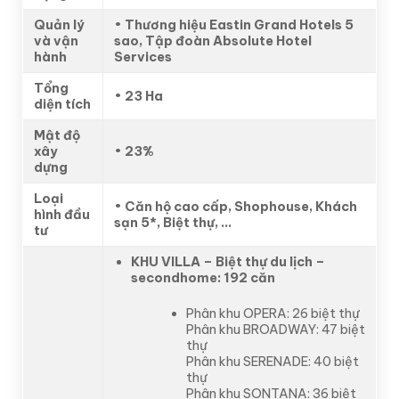
Quản lý
•
Thương hiệu Eastin Grand Hotels 5
và vận
sao, Tập đoàn Absolute Hotel
hành
Services
Tổng
•
23 Ha
diện tích
Mật độ
xây
•
23%
dựng
Loại
•
Căn hộ cao cấp, Shophouse, Khách
hình đầu
sạn 5*, Biệt thự, …
tư
KHU VILLA – Biệt thự du lịch –
secondhome: 192 căn
Phân khu OPERA: 26 biệt thự
Phân khu BROADWAY: 47 biệt
thự
Phân khu SERENADE: 40 biệt
thự
Phân khu SONTANA: 36 biệt