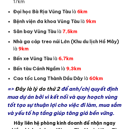
17km
Đại học Bà Rịa Vũng Tàu
là
6km
Bệnh viện đa khoa Vũng Tàu
là
9km
Sân bay Vũng Tàu
là
7,5km
Nhà ga cáp treo núi Lớn (Khu du lịch Hồ Mây)
là
9km
Bến xe Vũng Tàu
là
6,7km
Bến tàu Cánh Ngầm
là
9,3km
Cao tốc Long Thành Dầu Dây
là
60km
=>
Đây là lý do thứ 2
để anh/chị quyết định
mua dự án bởi vì kết nối và quy hoạch vùng
tốt tạo sự thuận lợi cho việc đi làm, mua sắm
và yếu tố hạ tầng giúp tăng giá bền vững.
Hãy liên hệ phòng kinh doanh để nhận ngay