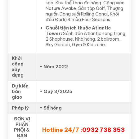
sao, Khu thể thao đa năng, Công viên
Nature Awake, Sân tập Golf, Thượng
nguồn Dòng suối Rolling Canal, Khởi
đầu Đại lộ 4 mùa Four Seasons
Chuỗi tiện ích thuộc Atlantic
Tower:
Sảnh đón Atlantic sang trọng,
2 Shophouse, Nhà hàng, 2 ballroom,
Sky Garden, Gym & Kid zone.
Khởi
công
•
Năm 2022
xây
dựng
Dự kiến
bàn
•
Quý 3/2025
giao
Pháp lý
•
Sổ hồng
ĐƠN VỊ
PHẤN
Hotline 24/7 :
0932 738 353
PHỐI &
BÁN