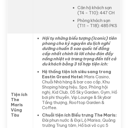
Căn hộ khách sạn
(T4 – T10): 447 CH
Phòng khách sạn
(T11 – T18): 485 PKS
Hội tụ những biểu tượng (Iconic) tiên
phong cho kỷ nguyên du lịch nghỉ
dưỡng chuẩn 5 sao quốc tế đẳng
cấp nhất chính là lời chào đón đầy
nồng nhiệt và trang trọng đến tất cả
du khách bằng 3 tổ hợp tiện ích:
Hệ thống tiện ích siêu sang trong
Eastin Grand Hotel:
Maris Casino,
Chuỗi Nhà hàng & bar cao cấp, Khu
Shoping hàng hiệu, Spa, Phòng hội
nghị, Kid Club, 05 Sky Garden, Gym, Hồ
Tiện ích
bơi phi thuyền, Vip Lounge & Skybar
The
Tầng thượng, Rooftop Garden &
Maris
Coffee.
Vũng
Tàu
Chuỗi tiện ích Biểu trưng The Maris:
Đài phun nước & Đại Lộ Marisa, Quảng
trường Trung tâm, Hồ bơi vô cực 5