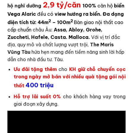
2,9 tỷ/căn
hộ nghĩ dưỡng
100%
căn hộ
biển
Vega Alaric
đều có
view hướng ra biển. Đa dạng
2
2
diện tích từ: 44m
– 100m
Bàn giao nội thất cao
cấp
chuẩn
châu Âu:
Assa, Abloy, Grohe,
Zuccheti, Hafele, Casta. Malloca.
Với vị trí đắc
địa, quy mô và chất lượng vượt trội,
The Maris
Vũng Tàu
hứa hẹn mang đến tiềm năng sinh lời hấp
dẫn cho nhà đầu tư. Tàu.
Ưu đãi tặng thêm
cho
KH giữ chỗ chuyển cọc
trong ngày mở bán với nhiều quà tặng gói nội
400 triệu
thất
Hỗ trợ lãi suất 0%
cho khách hàng vay trong
giai đoạn xây dựng.