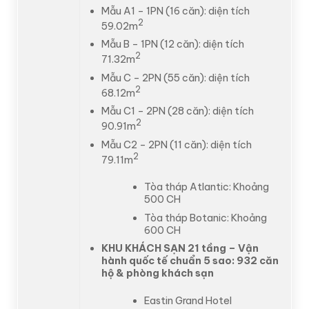
Mẫu A1 – 1PN (16 căn): diện tích
2
59.02m
Mẫu B – 1PN (12 căn): diện tích
2
71.32m
Mẫu C – 2PN (55 căn): diện tích
2
68.12m
Mẫu C1 – 2PN (28 căn): diện tích
2
90.91m
Mẫu C2 – 2PN (11 căn): diện tích
2
79.11m
Tòa tháp Atlantic: Khoảng
500 CH
Tòa tháp Botanic: Khoảng
600 CH
KHU KHÁCH SẠN 21 tầng – Vận
hành quốc tế chuẩn 5 sao: 932 căn
hộ & phòng khách sạn
Eastin Grand Hotel