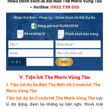
nhiều chính sách ưu đãi mua
The Maris Vũng Tàu
– Hotline:
0932 738 353
Nhận Giá Bán - Pháp Lý - Chính Sách Ưu Đãi Dự Án
Bảng giá mới 10/08/2026
Hồ sơ pháp lý
Chính sách bán hàng
1 + 2 =
V. Tiện Ích The Maris Vũng Tàu
1. Tiện Ích Dự Án Biệt Thự Biển Và Condotel The
Maris Vũng Tàu
Tiện ích dự án Condotel The Maris Vũng Tàu
cực
kì đa dạng, đem lại những sự tiện nghi, thoải mái