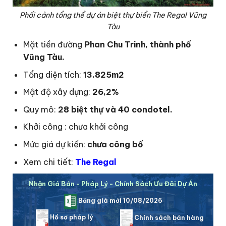
Phối cảnh tổng thể dự án biệt thự biển The Regal Vũng
Tàu
Mặt tiền đường
Phan Chu Trinh, thành phố
Vũng Tàu.
Tổng diện tích:
13.825m2
Mật độ xây dựng:
26,2%
Quy mô:
28 biệt thự và 40 condotel.
Khởi công : chưa khởi công
Mức giá dự kiến:
chưa công bố
Xem chi tiết:
The Regal
Nhận Giá Bán - Pháp Lý - Chính Sách Ưu Đãi Dự Án
Bảng giá mới 10/08/2026
Hồ sơ pháp lý
Chính sách bán hàng