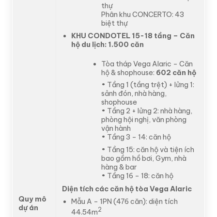
thự
Phân khu CONCERTO: 43
biệt thự
KHU CONDOTEL 15-18 tầng – Căn
hộ du lịch: 1.500 căn
Tòa tháp Vega Alaric – Căn
hộ & shophouse:
602 căn hộ
• Tầng 1 (tầng trệt) + lửng 1:
sảnh đón, nhà hàng,
shophouse
• Tầng 2 + lửng 2: nhà hàng,
phòng hội nghị, văn phòng
vận hành
• Tầng 3 – 14: căn hộ
• Tầng 15: căn hộ và tiện ích
bao gồm hồ bơi, Gym, nhà
hàng & bar
• Tầng 16 – 18: căn hộ
Diện tích các căn hộ tòa Vega Alaric
Quy mô
Mẫu A – 1PN (476 căn): diện tích
dự án
2
44.54m