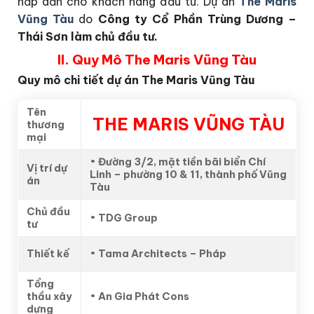
hấp dẫn cho khách hàng đầu tư. Dự án
The Maris
Vũng Tàu
do
Công ty Cổ Phần Trùng Dương –
Thái Sơn làm chủ đầu tư.
II. Quy Mô The Maris Vũng Tàu
Quy mô chi tiết dự án The Maris Vũng Tàu
Tên
THE MARIS VŨNG TÀU
thương
mại
•
Đường 3/2, mặt tiền bãi biển Chí
Vị trí dự
Linh – phường 10 & 11, thành phố Vũng
án
Tàu
Chủ đầu
•
TDG Group
tư
Thiết kế
•
Tama Architects – Pháp
Tổng
thầu xây
•
An Gia Phát Cons
dựng