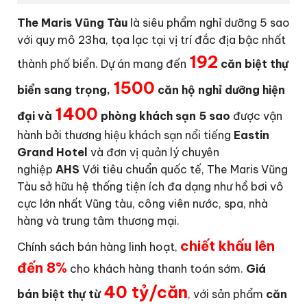
The Maris Vũng Tàu
là siêu phẩm nghỉ dưỡng 5 sao
với quy mô 23ha, tọa lạc tại vị trí đắc địa bậc nhất
192
thành phố biển. Dự án mang đến
căn biệt thự
1500
biển sang trọng,
căn hộ nghỉ dưỡng hiện
1400
đại và
phòng khách sạn 5 sao
được vận
hành bởi thương hiệu khách sạn nổi tiếng
Eastin
Grand Hotel
và đơn vị quản lý chuyên
nghiệp
AHS
Với tiêu chuẩn quốc tế, The Maris Vũng
Tàu sở hữu hệ thống tiện ích đa dạng như hồ bơi vô
cực lớn nhất Vũng tàu, công viên nước, spa, nhà
hàng và trung tâm thương mại.
chiết khấu lên
Chính sách bán hàng linh hoạt,
đến 8%
cho khách hàng thanh toán sớm.
Giá
40 tỷ/căn
bán biệt thự
từ
, với sản phẩm
căn