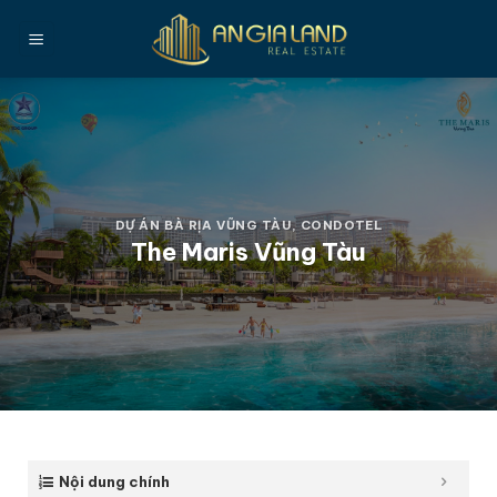
Bỏ
qua
nội
dung
DỰ ÁN BÀ RỊA VŨNG TÀU
,
CONDOTEL
The Maris Vũng Tàu
Nội dung chính