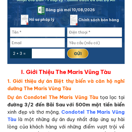
Bảng giá mới 10/08/2026
Hồ sơ pháp lý
Chính sách bán hàng
2 + 3 =
I. Giới Thiệu The Maris Vũng Tàu
1. Giới thiệu dự án Biệt thự biển và căn hộ nghĩ
dưỡng The Maris Vũng Tàu
Dự án Condotel The Maris Vũng Tàu
tọa lạc tại
đường 3/2 đến Bãi Sau với 500m mặt tiền biển
xinh đẹp và thơ mộng,
Condotel The Maris Vũng
Tàu
là một những dự án duy nhất đáp ứng sự hài
lòng của khách hàng với những điểm vượt trội về