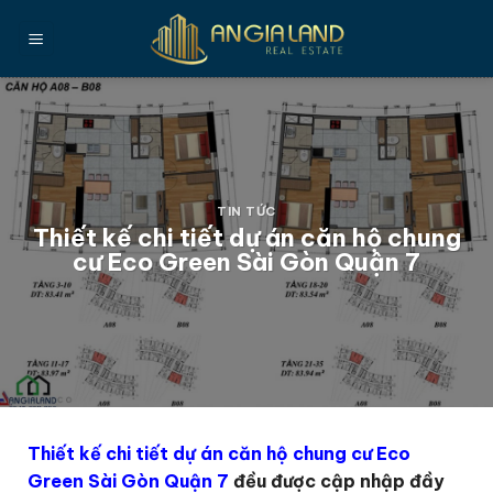
Bỏ
qua
nội
dung
TIN TỨC
Thiết kế chi tiết dự án căn hộ chung
cư Eco Green Sài Gòn Quận 7
Thiết kế chi tiết dự án căn hộ chung cư Eco
Green Sài Gòn Quận 7
đều được cập nhập đầy