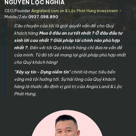
NGUYỄN LỘC NGHĨA
CEO/Founder
Angialand.com.vn & Lộc Phát Hưng Investment
-
Mobile/Zalo
0937.098.890
Câu chuyện của tôi là giải quyết vấn đề cho Quý
khách hàng
Mua ở đâu an cư tốt nhất ? Ở đâu đầu tư
sinh lời cao nhất ? Giải pháp tài chính nào phù hợp
nhất ?
. Đến với tôi Quý khách hàng chỉ đưa ra vấn đề
của mình. Từ đó tôi sẽ mang lại giải pháp phù hợp nhất
cho Quý khách hàng!
"Xây uy tín - Dựng niềm tin"
chính là mục tiêu bền
vững mà tôi hướng tới. Sự hài lòng của Quý khách
hàng là thước đo định vị giá trị của Angia Land & Lộc
Phát Hưng.