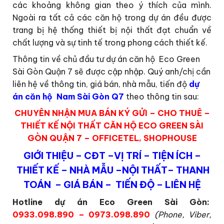
các khoảng không gian theo ý thích của mình.
Ngoài ra tất cả các căn hộ trong dự án đều được
trang bị hệ thống thiết bị nội thất đạt chuẩn về
chất lượng và sự tinh tế trong phong cách thiết kế.
Thông tin về chủ đầu tư dự án căn hộ Eco Green
Sài Gòn Quận 7 sẽ được cập nhập. Quý anh/chị cần
liên hệ về thông tin, giá bán, nhà mẫu, tiến độ
dự
án căn hộ Nam Sài Gòn Q7
theo thông tin sau:
CHUYÊN NHẬN MUA BÁN KÝ GỬI – CHO THUÊ –
THIẾT KẾ NỘI THẤT CĂN HỘ ECO GREEN SÀI
GÒN QUẬN 7 – OFFICETEL, SHOPHOUSE
GIỚI TH
IỆU
–
CĐT
–
VỊ TRÍ
–
TIỆN ÍCH
–
THIẾT KẾ
–
NHÀ MẪU
–
NỘI THẤT
–
THANH
TOÁN
–
GIÁ BÁN
–
TIẾN ĐỘ
–
LIÊN HỆ
Hotline dự án Eco Green Sài Gòn:
0933.098.890 – 0973.098.890
(Phone, Viber,