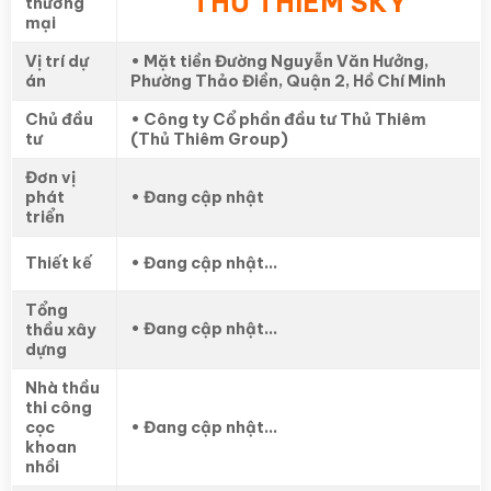
THỦ THIÊM SKY
thương
mại
Vị trí dự
• Mặt tiền Đường Nguyễn Văn Hưởng,
án
Phường Thảo Điền, Quận 2, Hồ Chí Minh
Chủ đầu
• Công ty Cổ phần đầu tư Thủ Thiêm
tư
(Thủ Thiêm Group)
Đơn vị
phát
• Đang cập nhật
triển
Thiết kế
• Đang cập nhật…
Tổng
• Đang cập nhật…
thầu xây
dựng
Nhà thầu
thi công
cọc
• Đang cập nhật…
khoan
nhồi