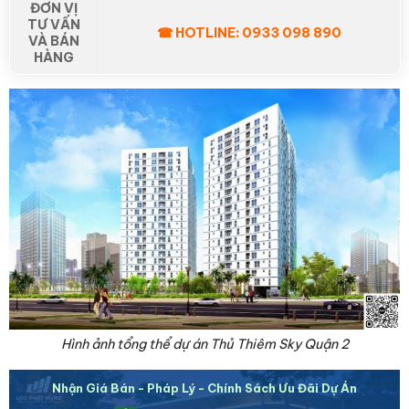
ĐƠN VỊ
TƯ VẤN
☎ HOTLINE: 0933 098 890
VÀ BÁN
HÀNG
Hình ảnh tổng thể dự án Thủ Thiêm Sky Quận 2
Nhận Giá Bán - Pháp Lý - Chính Sách Ưu Đãi Dự Án