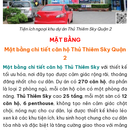
Tiện ích ngoại khu dự án Thủ Thiêm Sky Quận 2
MẶT BẰNG
Mặt bằng chi tiết căn hộ Thủ Thiêm Sky Quận
2
Mặt bằng chi tiết căn hộ Thủ Thiêm Sky
với
thiết kế
tối ưu hóa, nơi đây tạo được cảm giác rộng rãi, thoáng
đãng nhất cho cư dân. Dự án có
270 căn hộ
, đa phần
là loại 2 phòng ngủ, mỗi căn hộ còn có một phòng đa
năng.
Thủ Thiêm Sky
cao
25 tầng
, mỗi mặt sàn có
12
căn hộ, 6 penthouse
, không tạo nên cảm giác chật
chội, nóng nực cho cư dân, lại được thiết kế khéo léo
xen kẽ các khu tiện ích, khu sinh hoạt chung cho cư dân
tòa nhà và đặc biệt là tăng cường giao thoa với mảng