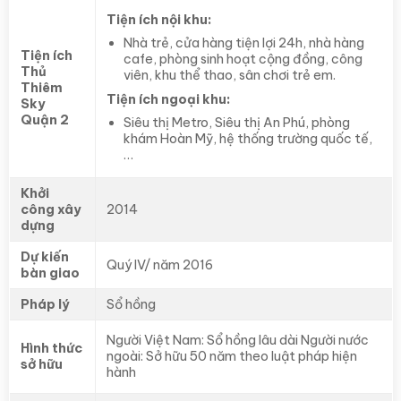
Tiện ích nội khu:
Nhà trẻ, cửa hàng tiện lợi 24h, nhà hàng
Tiện ích
cafe, phòng sinh hoạt cộng đồng, công
Thủ
viên, khu thể thao, sân chơi trẻ em.
Thiêm
Tiện ích ngoại khu:
Sky
Quận 2
Siêu thị Metro, Siêu thị An Phú, phòng
khám Hoàn Mỹ, hệ thống trường quốc tế,
…
Khởi
công xây
2014
dựng
Dự kiến
Quý IV/ năm 2016
bàn giao
Pháp lý
Sổ hồng
Người Việt Nam: Sổ hồng lâu dài Người nước
Hình thức
ngoài: Sở hữu 50 năm theo luật pháp hiện
sở hữu
hành