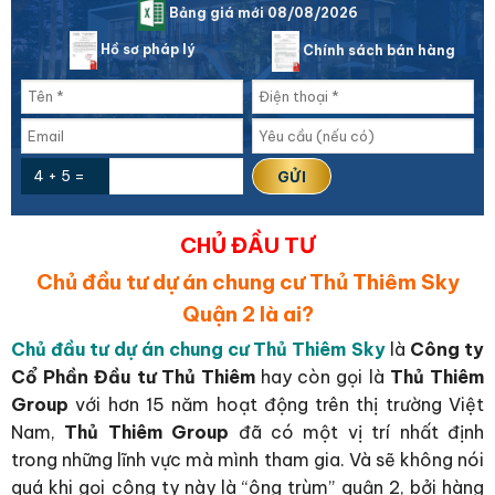
Bảng giá mới 08/08/2026
Hồ sơ pháp lý
Chính sách bán hàng
4 + 5 =
CHỦ ĐẦU TƯ
Chủ đầu tư dự án chung cư Thủ Thiêm Sky
Quận 2 là ai?
Chủ đầu tư dự án chung cư Thủ Thiêm Sky
là
Công ty
Cổ Phần Đầu tư Thủ Thiêm
hay còn gọi là
Thủ Thiêm
Group
với hơn 15 năm hoạt động trên thị trường Việt
Nam,
Thủ Thiêm Group
đã có một vị trí nhất định
trong những lĩnh vực mà mình tham gia. Và sẽ không nói
quá khi gọi công ty này là “ông trùm” quận 2, bởi hàng