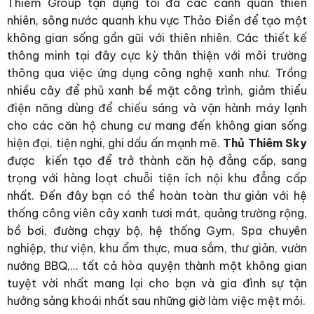
Thiêm Group tận dụng tối đa các cảnh quan thiên
nhiên, sông nước quanh khu vực Thảo Điền để tạo một
không gian sống gần gũi với thiên nhiên. Các thiết kế
thông minh tại đây cực kỳ thân thiện với môi trường
thông qua việc ứng dụng công nghệ xanh như. Trồng
nhiều cây để phủ xanh bề mặt công trình, giảm thiểu
điện năng dùng để chiếu sáng và vận hành máy lạnh
cho các căn hộ chung cư mang đến không gian sống
hiện đại, tiện nghi, ghi dấu ấn mạnh mẽ.
Thủ Thiêm Sky
được kiến tạo để trở thành căn hộ đẳng cấp, sang
trọng với hàng loạt chuỗi tiện ích nội khu đẳng cấp
nhất. Đến đây bạn có thể hoàn toàn thư giản với hệ
thống công viên cây xanh tươi mát, quảng trường rộng,
bồ bơi, đường chạy bộ, hệ thống Gym, Spa chuyên
nghiệp, thư viện, khu ẩm thực, mua sắm, thư giản, vườn
nướng BBQ,… tất cả hòa quyện thành một không gian
tuyệt vời nhất mang lại cho bạn và gia đình sự tận
hưởng sảng khoái nhất sau những giờ làm việc mệt mỏi.