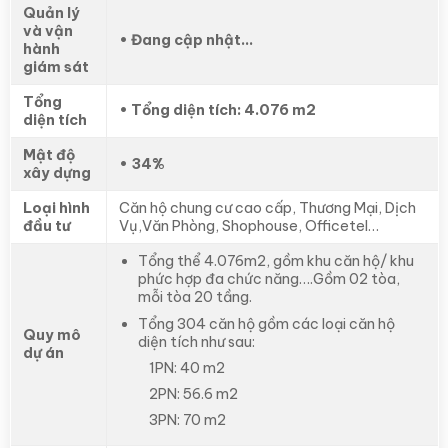
Quản lý
và vận
• Đang cập nhật…
hành
giám sát
Tổng
• Tổng diện tích: 4.076 m2
diện tích
Mật độ
• 34%
xây dựng
Loại hình
Căn hộ chung cư cao cấp, Thương Mại, Dịch
đầu tư
Vụ,Văn Phòng, Shophouse, Officetel…
Tổng thể 4.076m2, gồm khu căn hộ/ khu
phức hợp đa chức năng….Gồm 02 tòa,
mỗi tòa 20 tầng.
Tổng 304 căn hộ gồm các loại căn hộ
Quy mô
diện tích như sau:
dự án
1PN: 40 m2
2PN: 56.6 m2
3PN: 70 m2