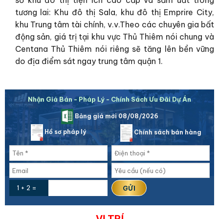
số khu đô thị tiện ích cao cấp và sầm uất trong
tương lai: Khu đô thị Sala, khu đô thị Emprire City,
khu Trung tâm tài chính, v.v.Theo các chuyên gia bất
động sản, giá trị tại khu vực Thủ Thiêm nói chung và
Centana Thủ Thiêm nói riêng sẽ tăng lên bền vững
do địa điểm sát ngay trung tâm quận 1.
Nhận Giá Bán - Pháp Lý - Chính Sách Ưu Đãi Dự Án
Bảng giá mới 08/08/2026
Hồ sơ pháp lý
Chính sách bán hàng
1 + 2 =
VỊ TRÍ