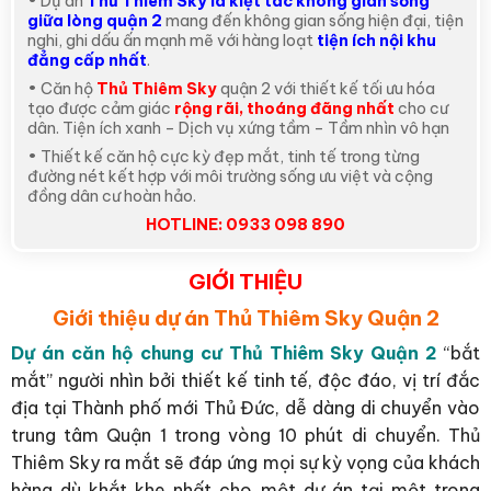
• Dự án
Thủ Thiêm Sky là kiệt tác không gian sống
giữa lòng quận 2
mang đến không gian sống hiện đại, tiện
nghi, ghi dấu ấn mạnh mẽ với hàng loạt
tiện ích nội khu
đẳng cấp nhất
.
• Căn hộ
Thủ Thiêm Sky
quận 2 với thiết kế tối ưu hóa
tạo được cảm giác
rộng rãi, thoáng đãng nhất
cho cư
dân. Tiện ích xanh – Dịch vụ xứng tầm – Tầm nhìn vô hạn
• Thiết kế căn hộ cực kỳ đẹp mắt, tinh tế trong từng
đường nét kết hợp với môi trường sống ưu việt và cộng
đồng dân cư hoàn hảo.
HOTLINE: 0933 098 890
GIỚI THIỆU
Giới thiệu dự án Thủ Thiêm Sky
Quận 2
Dự án căn hộ chung cư Thủ Thiêm Sky Quận 2
“bắt
mắt” người nhìn bởi thiết kế tinh tế, độc đáo, vị trí đắc
địa tại Thành phố mới Thủ Đức, dễ dàng di chuyển vào
trung tâm Quận 1 trong vòng 10 phút di chuyển. Thủ
Thiêm Sky ra mắt sẽ đáp ứng mọi sự kỳ vọng của khách
hàng dù khắt khe nhất cho một dự án tại một trong