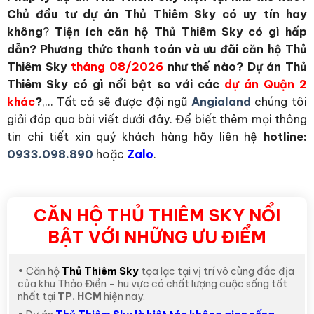
Chủ đầu tư dự án Thủ Thiêm Sky có uy tín hay
không
?
Tiện ích căn hộ Thủ Thiêm Sky có gì hấp
dẫn?
Phương thức thanh toán và ưu đãi căn hộ Thủ
Thiêm Sky
tháng 08/2026
như thế nào? Dự án Thủ
Thiêm Sky có gì nổi bật so với các
dự án Quận 2
khác
?
,… Tất cả sẽ được đội ngũ
Angialand
chúng tôi
giải đáp qua bài viết dưới đây. Để biết thêm mọi thông
tin chi tiết xin quý khách hàng hãy liên hệ
hotline:
0933.098.890
hoặc
Zalo
.
CĂN HỘ THỦ THIÊM SKY NỔI
BẬT VỚI NHỮNG ƯU ĐIỂM
• Căn hộ
Thủ Thiêm Sky
tọa lạc tại vị trí vô cùng đắc địa
của khu Thảo Điền – hu vực có chất lượng cuộc sống tốt
nhất tại
TP. HCM
hiện nay.