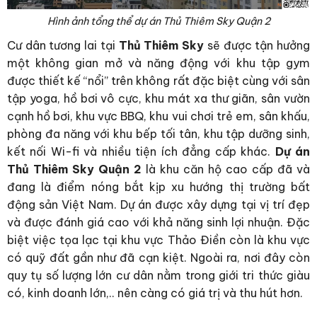
Hình ảnh tổng thể dự án Thủ Thiêm Sky Quận 2
Cư dân tương lai tại
Thủ Thiêm Sky
sẽ được tận hưởng
một không gian mở và năng động với khu tập gym
được thiết kế “nổi” trên không rất đặc biệt cùng với sân
tập yoga, hồ bơi vô cực, khu mát xa thư giãn, sân vườn
cạnh hồ bơi, khu vực BBQ, khu vui chơi trẻ em, sân khấu,
phòng đa năng với khu bếp tối tân, khu tập dưỡng sinh,
kết nối Wi-fi và nhiều tiện ích đẳng cấp khác.
Dự án
Thủ Thiêm Sky Quận 2
là khu căn hộ cao cấp đã và
đang là điểm nóng bắt kịp xu hướng thị trường bất
động sản Việt Nam. Dự án được xây dựng tại vị trí đẹp
và được đánh giá cao với khả năng sinh lợi nhuận. Đặc
biệt việc tọa lạc tại khu vực Thảo Điền còn là khu vực
có quỹ đất gần như đã cạn kiệt. Ngoài ra, nơi đây còn
quy tụ số lượng lớn cư dân nằm trong giới tri thức giàu
có, kinh doanh lớn,.. nên càng có giá trị và thu hút hơn.