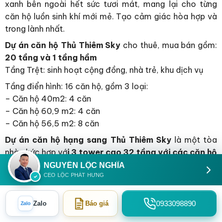
xanh bên ngoài hết sức tươi mát, mang lại cho từng
căn hộ luồn sinh khí mới mẻ. Tạo cảm giác hòa hợp và
trong lành nhất.
Dự án căn hộ Thủ Thiêm Sky
cho thuê, mua bán gồm:
20 tầng và 1 tầng hầm
Tầng Trệt: sinh hoạt cộng đồng, nhà trẻ, khu dịch vụ
Tầng điển hình: 16 căn hộ, gồm 3 loại:
– Căn hộ 40m2: 4 căn
– Căn hộ 60,9 m2: 4 căn
– Căn hộ 56,5 m2: 8 căn
Dự án căn hộ hạng sang Thủ Thiêm Sky
là một tòa
nhà phức hợp vớ
i 3 tower cao 32 tầng với các căn hộ
được bố trí 13 căn hộ mỗi tầng
. Ở khối đế và tầng
NGUYỄN LỘC NGHĨA
12A, 12B có hệ thống tiện ích nên cư dân sống trên các
CEO LỘC PHÁT HƯNG
tầng cao không cần lo ngại về vấn đề di chuyển xuống
dưới để tận hưởng các tiện ích đồng bộ trong dự án.
0933098890
Zalo
Báo giá
Zalo
Tất cả các tầng đều sử dụng thẻ từ riêng biệt để đảm