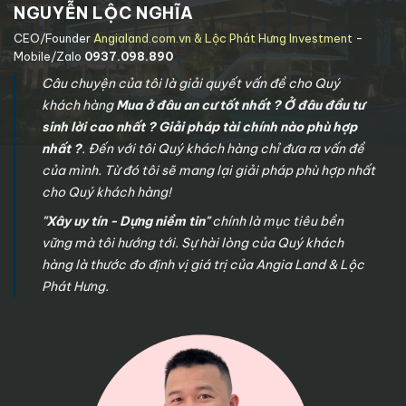
NGUYỄN LỘC NGHĨA
CEO/Founder
Angialand.com.vn & Lộc Phát Hưng Investment
-
Mobile/Zalo
0937.098.890
Câu chuyện của tôi là giải quyết vấn đề cho Quý
khách hàng
Mua ở đâu an cư tốt nhất ? Ở đâu đầu tư
sinh lời cao nhất ? Giải pháp tài chính nào phù hợp
nhất ?
. Đến với tôi Quý khách hàng chỉ đưa ra vấn đề
của mình. Từ đó tôi sẽ mang lại giải pháp phù hợp nhất
cho Quý khách hàng!
"Xây uy tín - Dựng niềm tin"
chính là mục tiêu bền
vững mà tôi hướng tới. Sự hài lòng của Quý khách
hàng là thước đo định vị giá trị của Angia Land & Lộc
Phát Hưng.