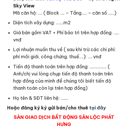
Sky View
Mã căn hộ: …. ( Block …. – Tầng….. – căn số ……)
Diện tích xây dựng: …….m2
Giá bán gồm VAT + Phí bảo trì trên hợp đồng: …..
vnđ
Lợi nhuận muốn thu về ( sau khi trừ các chi phí:
phí môi giới, công chứng, thuế….): …. vnđ
Tiến độ thanh toán trên hợp đồng: ……………. (
Anh/chị vui lòng chụp tiến độ thanh toán trên
hợp đồng của mình để chúng tôi biết tiến độ
thanh toán còn lại trên hợp đồng)
Họ tên & SĐT liên hệ: …….
Hoặc đăng ký ký gửi bán/cho thuê
tại đây
SÀN GIAO DỊCH BẤT ĐỘNG SẢN LỘC PHÁT
HƯNG