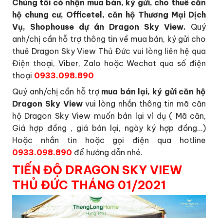
Chúng tôi có nhận mua bán, ký gửi, cho thuê căn
hộ chung cư, Officetel, căn hộ Thương Mại Dịch
Vụ, Shophouse dự án Dragon Sky View.
Quý
anh/chị cần hỗ trợ thông tin về mua bán, ký gửi cho
thuê Dragon Sky View Thủ Đức vui lòng liên hệ qua
Điện thoại, Viber, Zalo hoặc Wechat qua số điện
thoại
0933.098.890
Quý anh/chị cần hỗ trợ
mua bán lại, ký gửi căn hộ
Dragon Sky View
vui lòng nhắn thông tin mã căn
hộ Dragon Sky View muốn bán lại ví dụ ( Mã căn,
Giá hợp đồng , giá bán lại, ngày ký hợp đồng…)
Hoặc nhắn tin hoặc gọi điện qua hotline
0933.098.890
để hướng dẫn nhé.
TIẾN ĐỘ DRAGON SKY VIEW
THỦ ĐỨC THÁNG 01/2021