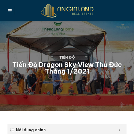
Bỏ
qua
nội
dung
TIẾN ĐỘ
Tiến Độ Dragon Sky View Thủ Đức
Tháng 1/2021
Nội dung chính