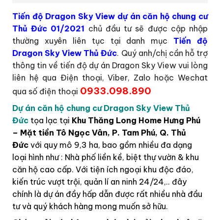
Tiến độ
Dragon Sky View
dự án căn hộ chung cư
Thủ Đức
01/2021
chủ đầu tư sẽ được cập nhập
thường xuyên liên tục tại danh mục
Tiến độ
Dragon Sky View Thủ Đức
. Quý anh/chị cần hỗ trợ
thông tin về tiến độ dự án Dragon Sky View vui lòng
liên hệ qua Điện thoại, Viber, Zalo hoặc Wechat
0933.098.890
qua số điện thoại
Dự án căn hộ chung cư Dragon Sky View Thủ
Đức
tọa lạc tại
Khu Thăng Long Home Hưng Phú
– Mặt tiền Tô Ngọc Vân, P. Tam Phú, Q. Thủ
Đức
với quy mô 9,3 ha, bao gồm nhiều đa dạng
loại hình như : Nhà phố liền kề, biệt thự vườn & khu
căn hộ cao cấp. Với tiện ích ngoại khu độc đáo,
kiến trúc vượt trội, quản lí an ninh 24/24,.. đây
chính là dự án đầy hấp dẫn được rất nhiều nhà đầu
tư và quý khách hàng mong muốn sở hữu.