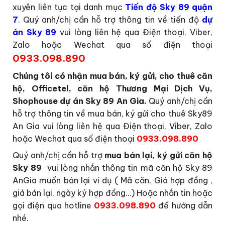
xuyên liên tục tại danh mục
Tiến độ Sky 89 quận
7
. Quý anh/chị cần hỗ trợ thông tin về tiến độ
dự
án Sky 89
vui lòng liên hệ qua Điện thoại, Viber,
Zalo hoặc Wechat qua số điện thoại
0933.098.890
Chúng tôi có nhận mua bán, ký gửi, cho thuê căn
hộ, Officetel, căn hộ Thương Mại Dịch Vụ,
Shophouse dự án Sky 89 An Gia.
Quý anh/chị cần
hỗ trợ thông tin về mua bán, ký gửi cho thuê Sky89
An Gia vui lòng liên hệ qua Điện thoại, Viber, Zalo
hoặc Wechat qua số điện thoại
0933.098.890
Quý anh/chị cần hỗ trợ
mua bán lại, ký gửi căn hộ
Sky 89
vui lòng nhắn thông tin mã căn hộ Sky 89
AnGia muốn bán lại ví dụ ( Mã căn, Giá hợp đồng ,
giá bán lại, ngày ký hợp đồng…) Hoặc nhắn tin hoặc
gọi điện qua hotline
0933.098.890
để hướng dẫn
nhé.