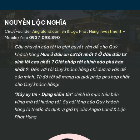
NGUYỄN LỘC NGHĨA
CEO/Founder
Angialand.com.vn & Lộc Phát Hưng Investment
-
Mobile/Zalo
0937.098.890
Câu chuyện của tôi là giải quyết vấn đề cho Quý
khách hàng
Mua ở đâu an cư tốt nhất ? Ở đâu đầu tư
sinh lời cao nhất ? Giải pháp tài chính nào phù hợp
nhất ?
. Đến với tôi Quý khách hàng chỉ đưa ra vấn đề
của mình. Từ đó tôi sẽ mang lại giải pháp phù hợp nhất
cho Quý khách hàng!
"Xây uy tín - Dựng niềm tin"
chính là mục tiêu bền
vững mà tôi hướng tới. Sự hài lòng của Quý khách
hàng là thước đo định vị giá trị của Angia Land & Lộc
Phát Hưng.