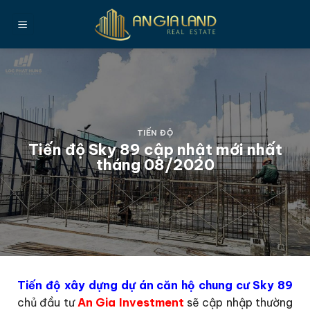
Bỏ
qua
nội
dung
TIẾN ĐỘ
Tiến độ Sky 89 cập nhật mới nhất
tháng 08/2020
Tiến độ xây dựng dự án căn hộ chung cư Sky 89
chủ đầu tư
An Gia Investment
sẽ cập nhập thường