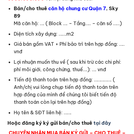
Bán/cho thuê
căn hộ chung cư Quận 7
, Sky
89
Mã căn hộ: …. ( Block …. – Tầng….. – căn số ……)
Diện tích xây dựng: …….m2
Giá bán gồm VAT + Phí bảo trì trên hợp đồng: …..
vnđ
Lợi nhuận muốn thu về ( sau khi trừ các chi phí:
phí môi giới, công chứng, thuế….): …. vnđ
Tiến độ thanh toán trên hợp đồng: ……………. (
Anh/chị vui lòng chụp tiến độ thanh toán trên
hợp đồng của mình để chúng tôi biết tiến độ
thanh toán còn lại trên hợp đồng)
Họ tên & SĐT liên hệ: …….
Hoặc đăng ký ký gửi bán/cho thuê
tại đây
CHUYÊN NHẬN MUA BÁN KÝ GỬI – CHO THUÊ –