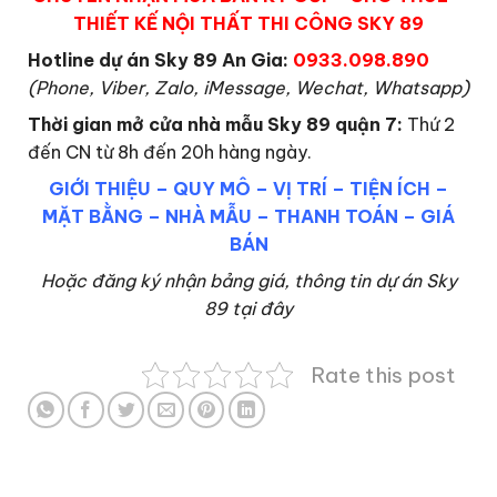
THIẾT KẾ NỘI THẤT THI CÔNG SKY 89
Hotline dự án Sky 89 An Gia:
0933.098.890
(Phone, Viber, Zalo, iMessage, Wechat, Whatsapp)
Thời gian mở cửa nhà mẫu Sky 89 quận 7
:
Thứ 2
đến CN từ 8h đến 20h hàng ngày.
GIỚI THIỆU
–
QUY MÔ
–
VỊ TRÍ
–
TIỆN ÍCH
–
MẶT BẰNG
–
NHÀ MẪU
–
THANH TOÁN
–
GIÁ
BÁN
Hoặc đăng ký nhận bảng giá, thông tin dự án Sky
89 tại đây
Rate this post