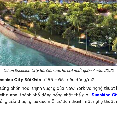
Dự án Sunshine City Sài Gòn căn hộ hot nhất quận 7 năm 2020
nshine City Sài Gòn
từ 55 – 65 triệu đồng/m2.
sống phồn hoa, thịnh vượng của New York và nghệ thuật k
elbourne, thành phố đáng sống nhất thế giới.
Sunshine Ci
đẳng cấp thượng lưu của mỗi cư dân thành một nghệ thuật 