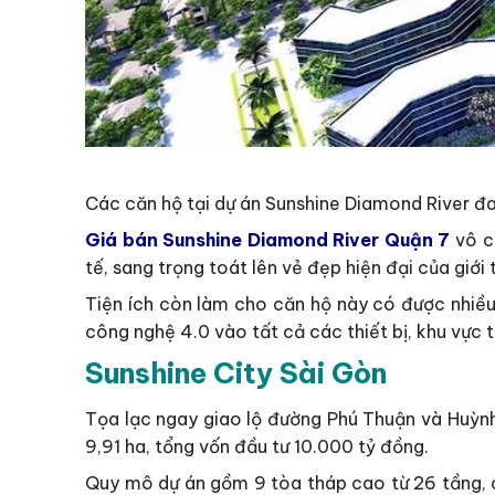
Các căn hộ tại dự án Sunshine Diamond River đ
Giá bán Sunshine Diamond River Quận 7
vô cù
tế, sang trọng toát lên vẻ đẹp hiện đại của giới 
Tiện ích còn làm cho căn hộ này có được nhiều 
công nghệ 4.0 vào tất cả các thiết bị, khu vực t
Sunshine City Sài Gòn
Tọa lạc ngay giao lộ đường Phú Thuận và Huỳnh
9,91 ha, tổng vốn đầu tư 10.000 tỷ đồng.
Quy mô dự án gồm 9 tòa tháp cao từ 26 tầng, c