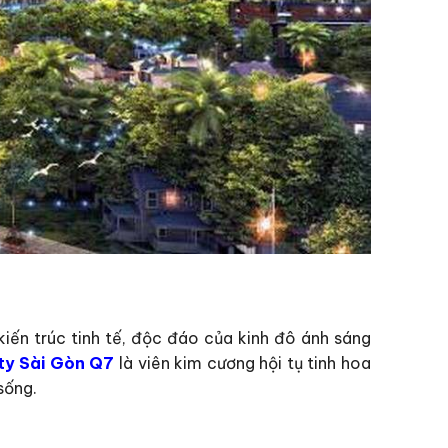
iến trúc tinh tế, độc đáo của kinh đô ánh sáng
ty Sài Gòn Q7
là viên kim cương hội tụ tinh hoa
sống.