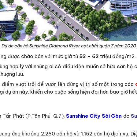
Dự án căn hộ Sunshine Diamond River hot nhất quận 7 năm 2020
ang được chào bán với mức giá từ
53 – 62
triệu đồng/m2.
ng hợp lý với những ai có điều kiện muốn sở hữu căn hộ c
thượng lưu.
điểm vượt trội để vươn lên đứng vị trí số một trong các
ại dự án này, khiến cho cuộc sống hiện đại hơn bao giờ hết
 Tấn Phát (P.Tân Phú, Q.7),
Sunshine City Sài Gòn
do
Su
ung ứng khoảng 2.260 căn hộ và 1.152 căn hộ dịch vụ. Di