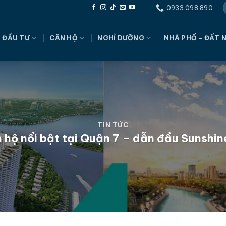
0933 098 890
 ĐẦU TƯ
CĂN HỘ
NGHỈ DƯỠNG
NHÀ PHỐ – ĐẤT 
TIN TỨC
 hộ nổi bật tại Quận 7 – dẫn đầu Sunshi