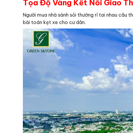
Tọa Độ Vàng Kết Nối Giao Th
Người mua nhà sành sỏi thường rỉ tai nhau câu thầ
bài toán kẹt xe cho cư dân.