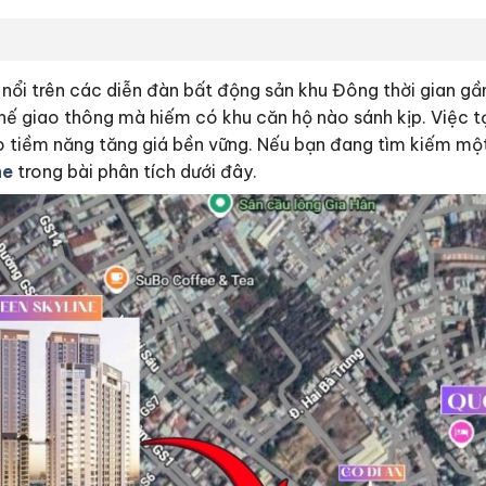
 nổi trên các diễn đàn bất động sản khu Đông thời gian gần
 thế giao thông mà hiếm có khu căn hộ nào sánh kịp. Việc t
ho tiềm năng tăng giá bền vững. Nếu bạn đang tìm kiếm mộ
ne
trong bài phân tích dưới đây.