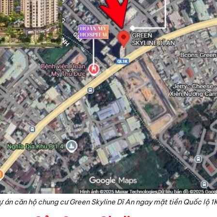
dự án căn hộ chung cư Green Skyline Dĩ An ngay mặt tiền Quốc lộ 