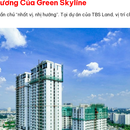
ương Của Green Skyline
n chú “nhất vị, nhị hướng”. Tại dự án của TBS Land, vị trí ch