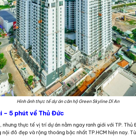
Hình ảnh thực tế dự án căn hộ Green Skyline Dĩ An
i – 5 phút về Thủ Đức
, nhưng thực tế vị trí dự án nằm ngay ranh giới với TP. Th
g nội đô đẹp và rộng thoáng bậc nhất TP.HCM hiện nay. Từ