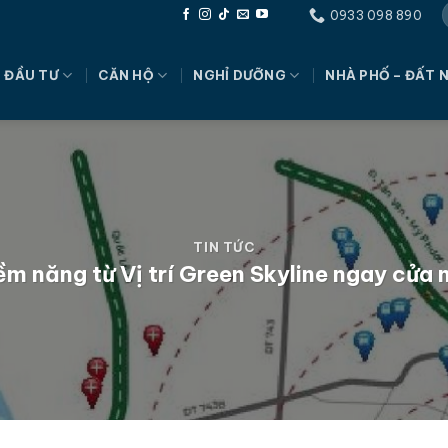
0933 098 890
 ĐẦU TƯ
CĂN HỘ
NGHỈ DƯỠNG
NHÀ PHỐ – ĐẤT 
TIN TỨC
ềm năng từ Vị trí Green Skyline ngay cử