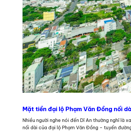
Mặt tiền đại lộ Phạm Văn Đồng nối dà
Nhiều người nghe nói đến Dĩ An thường nghĩ là xa
nối dài của đại lộ Phạm Văn Đồng – tuyến đườn