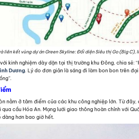
à liên kết vùng dự án Green Skyline: Đối diện Siêu thị Go (Big C),
i kinh nghiệm dày dặn tại thị trường khu Đông, chia sẻ: “
Bình Dương
. Lý do đơn giản là sáng đi làm bon bon trên đạ
ồng”.
điểm
 còn nằm ở tâm điểm của các khu công nghiệp lớn. Từ đây
qua cầu Hóa An. Mạng lưới giao thông hoàn chỉnh với Quốc 
dễ dàng hơn bao giờ hết.