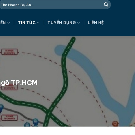
NỀN
TIN TỨC
TUYỂN DỤNG
LIÊN HỆ
a ngõ TP.HCM