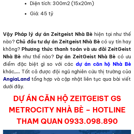
Diện tích: 300m2 (15x20m)
Giá: 45 tỷ
Vậy Pháp lý dự án Zeitgeist Nhà Bè
hiện tại như thế
nào?
Chủ đầu tư dự án Zeitgeist Nhà Bè
có uy tín hay
không?
Phương thức thanh toán và ưu đãi ZeitGeist
Nhà Bè
như thế nào?
Dự án ZeitGeist Nhà Bè
có ưu
điểm đặc biệt gì so với các
dự án căn hộ Nhà Bè
khác
,…
Tất cả được đội ngũ nghiên cứu thị trường của
AngiaLand
tổng hợp và cập nhật liên tục qua bài viết
dưới đây.
DỰ ÁN CĂN HỘ ZEITGEIST GS
METROCITY NHÀ BÈ – HOTLINE
THAM QUAN 0933.098.890