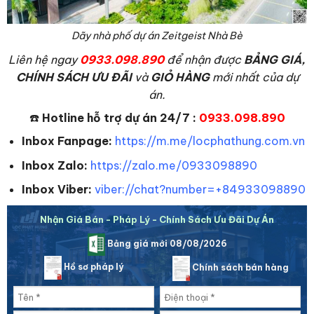
Dãy nhà phố dự án Zeitgeist Nhà Bè
L
iên hệ ngay
0933.098.890
để nhận được
BẢNG GIÁ,
CHÍNH SÁCH ƯU ĐÃI
và
GIỎ HÀNG
mới nhất của dự
án.
☎️
Hotline hỗ trợ dự án 24/7 :
0933.098.890
Inbox Fanpage:
https://m.me/locphathung.com.vn
Inbox Zalo:
https://zalo.me/0933098890
Inbox Viber:
viber://chat?number=+84933098890
Nhận Giá Bán - Pháp Lý - Chính Sách Ưu Đãi Dự Án
Bảng giá mới 08/08/2026
Hồ sơ pháp lý
Chính sách bán hàng