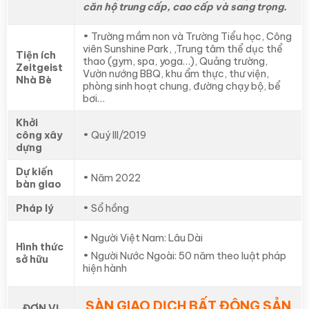
căn hộ trung cấp, cao cấp và sang trọng.
• Trường mầm non và Trường Tiểu học, Công
viên Sunshine Park, ,Trung tâm thể dục thể
Tiện ích
thao (gym, spa, yoga…), Quảng trường,
Zeitgeist
Vườn nướng BBQ, khu ẩm thực, thư viện,
Nhà Bè
phòng sinh hoạt chung, đường chạy bộ, bể
bơi…
Khởi
công xây
• Quý III/2019
dựng
Dự kiến
• Năm 2022
bàn giao
Pháp lý
• Sổ hồng
• Người Việt Nam: Lâu Dài
Hình thức
• Người Nước Ngoài: 50 năm theo luật pháp
sở hữu
hiện hành
SÀN GIAO DỊCH BẤT ĐỘNG SẢN
ĐƠN VỊ