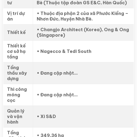
tư
Bè (Thuộc tập đoàn GS E&C, Hàn Quốc)
Vị trí dự
• Thuộc địa phận 2 của xã Phước Kiểng –
án
Nhơn Đức, Huyện Nhà Bè.
• Changjo Architect (Korea), Ong & Ong
Thiết kế
(Singapore)
Thiết kế
cơ sở hạ
• Nagecco & Tedi South
tầng
Tổng
thầu xây
• Đang cập nhật…
dựng
Thi công
móng
• Đang cập nhật…
cọc
Quản lý
và vận
• Xi S&D
hành
Tổng
• 349,36 ha