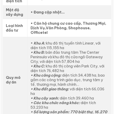
diện tích
Mật độ
• Đang cập nhật…
xây dựng
• Căn hộ chung cư cao cấp, Thương Mại,
Loại hình
Dịch Vụ,Văn Phòng, Shophouse,
đầu tư
Officetel
•
Khu A:
khu đô thị tuyến tính Linear, với
diện tích 115,155 ha
• Khu B:
bán đảo trung tâm The Center
Peninsula và khu đô thị cửa ngõ Gateway
City, với diện tích 57,804 ha
• Khu C:
khu đô thị công viên Park City, với
diện tích 76,482 ha
• Khu công cộng:
diện tích 34,438 ha, bao
Quy mô
gồm các công trình giáo dục, trung tâm y
dự án
tế, thương mại, hành chính…
• Khu đất giao thông:
với diện tích 66,036
ha
• Khu cây xanh:
diện tích 39,460 ha
• Các khu chức năng khác:
diện tích
53,233 ha
• Số lượng sản phẩm: 770 biệt thự, 16.270