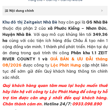
Nội dung chính
Khu đô thị Zeitgeist Nhà Bè
hay còn gọi là
GS Nhà Bè
thuộc địa phận 2 của
xã Phước Kiểng – Nhơn Đức,
Huyện Nhà Bè
. Với quy mô cực khủng lên tới
349,36
ha
cùng với các tiện ích hàng đầu Châu Á tạo nên 1
cộng đồng văn minh, 1 thành phố phát triển. Hiện tại dự
án đang trong quá trình thi công
Phân khu 1.1 ZEIT
RIVER COUNTY 1
và
GIÁ BÁN & ƯU ĐÃI tháng
08/2026
được công ty
Lộc Phát Hưng
cập nhật liên
tục để sớm gửi đến Quý khách hàng thông tin chính
xác nhất.
Quý khách hàng quan tâm mua lại hoặc muốn thuê
hãy liên hệ với công ty Lộc Phát Hưng để công ty hỗ
trợ tìm được căn ưng ý nhất đến quý khách hàng.
Chân thành cám ơn.
Hotline 24/7:
0933.098.890