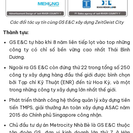
Các đối tác uy tín cùng GS E&C xây dựng ZeitGeist City
Thành tựu:
GS E&C tự hào khi 8 năm liên tiếp lọt vào top những
công ty có chỉ số bền vững cao nhất Thái Bình
Dương.
Ngoài ra GS E&C còn đứng thứ 22 trong tổng số 250
công ty xây dựng hàng đầu thế giới được bình chọn
bởi Tạp chí Kỹ Thuật (ENR) đến từ Hoa Kỳ, và một
trong những công ty xây dựng lớn nhất thế giới.
Phát triển thành công hệ thống quản lý xây dựng tiên
tiến TMPS, giải thưởng An toàn xây dựng ASAC năm
2015 do Chính phủ Singapore công nhận.
Chủ đầu tư dự án Metrocity Nhà Bè là GS E&C thuộc
tập đoàn GS, đơn vị kinh doanh lớn thứ 7 ở Hàn