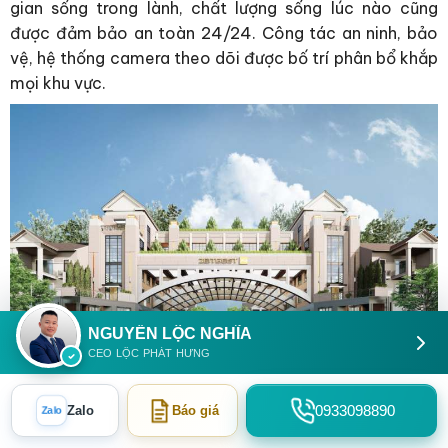
gian sống trong lành, chất lượng sống lúc nào cũng
được đảm bảo an toàn 24/24. Công tác an ninh, bảo
vệ, hệ thống camera theo dõi được bố trí phân bổ khắp
mọi khu vực.
NGUYỄN LỘC NGHĨA
CEO LỘC PHÁT HƯNG
Cổng chào Khu Đô Thị GS ZeitGeist Nhà Bè hiện đại
0933098890
Zalo
Báo giá
Zalo
Cụ thể, toàn Dự án Gs Sài gòn Nhà Bè Nguyễn Hữu