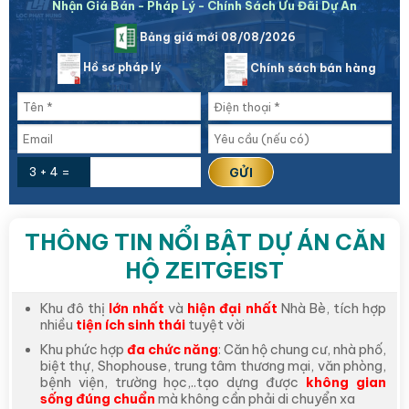
Nhận Giá Bán - Pháp Lý - Chính Sách Ưu Đãi Dự Án
Bảng giá mới 08/08/2026
Hồ sơ pháp lý
Chính sách bán hàng
3 + 4 =
THÔNG TIN NỔI BẬT DỰ ÁN CĂN
HỘ ZEITGEIST
Khu đô thị
lớn nhất
và
hiện đại nhất
Nhà Bè, tích hợp
nhiều
tiện ích sinh thái
tuyệt vời
Khu phức hợp
đa chức năng
: Căn hộ chung cư, nhà phố,
biệt thự, Shophouse, trung tâm thương mại, văn phòng,
bệnh viện, trường học,..tạo dựng được
không gian
sống đúng chuẩn
mà không cần phải di chuyển xa