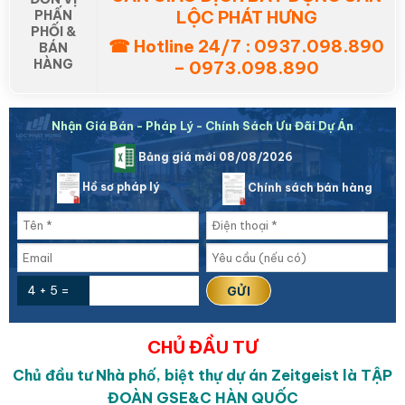
LỘC PHÁT HƯNG
PHẤN
PHỐI &
☎ Hotline 24/7 : 0937.098.890
BÁN
HÀNG
– 0973.098.890
Nhận Giá Bán - Pháp Lý - Chính Sách Ưu Đãi Dự Án
Bảng giá mới 08/08/2026
Hồ sơ pháp lý
Chính sách bán hàng
4 + 5 =
CHỦ ĐẦU TƯ
Chủ đầu tư Nhà phố, biệt thự dự án Zeitgeist là
TẬP
ĐOÀN GSE&C HÀN QUỐC