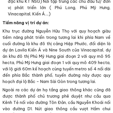
đặc khu KT NSG) Nơi tập trung các chủ đầu tư/ đơn
vị phát triển lớn ( Phú Long, Phú Mỹ Hưng,
Vinacapital, Kiến Á….)
Tiềm năng vị trí dự án:
Khu trục đường Nguyễn Hữu Thọ với quy hoạch giàu
tiềm năng phát triển trong tương lai khi phía Nam về
cuối đường là khu đô thị cảng Hiệp Phước, đối diện là
dự án Lavila Kiến Á và Nine South của Vinacapital, dự
án khu đô thị Phú Mỹ Hưng giai đoạn 2 với quy mô 95
hecta, Phú Mỹ Hưng giai đoạn 1 với quy mô 409 hecta,
với lộ giới 60m kế hoạch cùng tuyến metro số 4 nối dài
đến phía Bắc thành phố, tuyến đường này được quy
hoạch đại lộ Bắc – Nam Sài Gòn trong tương lai.
Ngoài ra các dự án hạ tầng giao thông khác cũng đã
được thành phố chủ trương phê duyệt như cầu qua
Kênh Tẻ nối vào đường Tôn Đản, cầu Nguyễn Khoái nối
vào đường D1. Nút giao thông cầu vượt Hầm chui