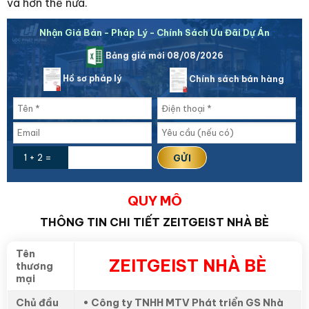
và hơn thế nữa.
Nhận Giá Bán - Pháp Lý - Chính Sách Ưu Đãi Dự Án
Bảng giá mới 08/08/2026
Hồ sơ pháp lý
Chính sách bán hàng
1 + 2 =
QUY MÔ
THÔNG TIN CHI TIẾT ZEITGEIST NHÀ BÈ
Tên
ZEITGEIST NHÀ BÈ
thương
mại
Chủ đầu
• Công ty TNHH MTV Phát triển GS Nhà