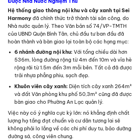
Được Nhà Nước Nghiệm Thu
Hệ thống giao thông nội khu và cây xanh tại Sei
Harmony
đã chính thức trở thành tài sản công, do
Nhà nước quản lý. Theo Văn bản số 74/VP-TMTH
của UBND Quận Bình Tân, chủ đầu tư ban đầu đã
hoàn thành và bàn giao lại toàn bộ các hạng mục:
6 nhánh đường nội khu:
Với tổng chiều dài hơn
536m, lòng đường rộng từ 4m đến 10m và vỉa hè
rộng rãi từ 1.5m đến 3m mỗi bên. Tất cả đã được
trải nhựa phẳng phiu, sạch đẹp.
Khuôn viên cây xanh:
Diện tích cây xanh 264m²
và đất Văn phòng khu phố 50,3m² cũng đã được
bàn giao cho Phường An Lạc quản lý.
Việc này có ý nghĩa cực kỳ lớn: nó khẳng định chất
lượng hạ tầng đạt chuẩn và cư dân tương lai sẽ
không phải lo lắng về các chi phí duy tu, bảo dưỡng
đường sá, công viên chung.