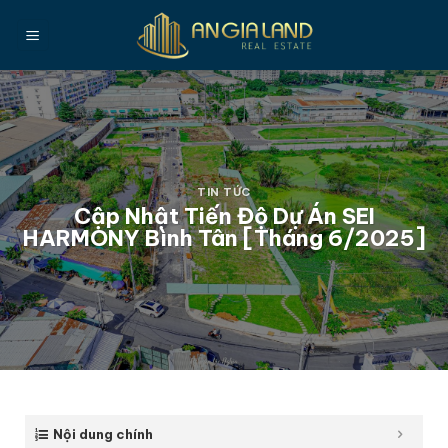
Bỏ
qua
nội
dung
TIN TỨC
Cập Nhật Tiến Độ Dự Án SEI
HARMONY Bình Tân [Tháng 6/2025]
Nội dung chính