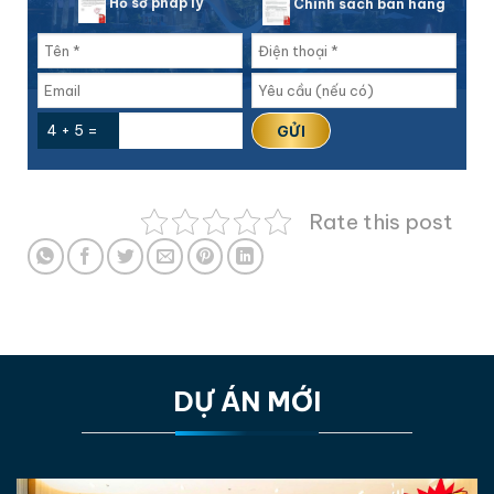
Hồ sơ pháp lý
Chính sách bán hàng
4 + 5 =
Rate this post
DỰ ÁN MỚI