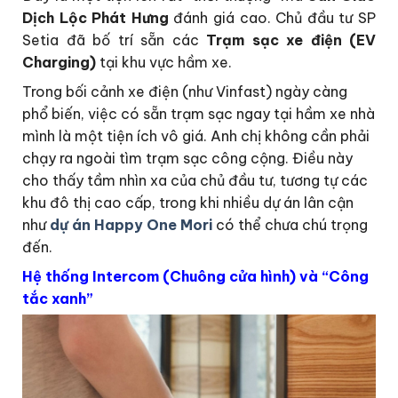
Dịch Lộc Phát Hưng
đánh giá cao. Chủ đầu tư SP
Setia đã bố trí sẵn các
Trạm sạc xe điện (EV
Charging)
tại khu vực hầm xe.
Trong bối cảnh xe điện (như Vinfast) ngày càng
phổ biến, việc có sẵn trạm sạc ngay tại hầm xe nhà
mình là một tiện ích vô giá. Anh chị không cần phải
chạy ra ngoài tìm trạm sạc công cộng. Điều này
cho thấy tầm nhìn xa của chủ đầu tư, tương tự các
khu đô thị cao cấp, trong khi nhiều dự án lân cận
như
dự án Happy One Mori
có thể chưa chú trọng
đến.
Hệ thống Intercom (Chuông cửa hình) và “Công
tắc xanh”