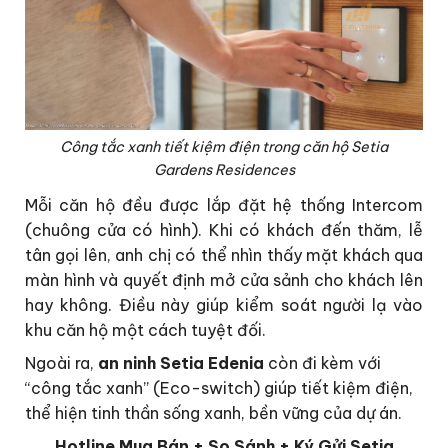
Công tắc xanh tiết kiệm điện trong căn hộ Setia
Gardens Residences
Mỗi căn hộ đều được lắp đặt hệ thống Intercom
(chuông cửa có hình). Khi có khách đến thăm, lễ
tân gọi lên, anh chị có thể nhìn thấy mặt khách qua
màn hình và quyết định mở cửa sảnh cho khách lên
hay không. Điều này giúp kiểm soát người lạ vào
khu căn hộ một cách tuyệt đối.
Ngoài ra,
an ninh Setia Edenia
còn đi kèm với
“công tắc xanh” (Eco-switch) giúp tiết kiệm điện,
thể hiện tinh thần sống xanh, bền vững của dự án.
Hotline Mua Bán + So Sánh + Ký Gửi Setia