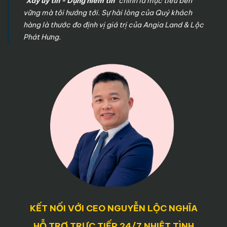
"Xây uy tín - Dựng niềm tin"
chính là mục tiêu bền
vững mà tôi hướng tới. Sự hài lòng của Quý khách
hàng là thước đo định vị giá trị của Angia Land & Lộc
Phát Hưng.
KẾT NỐI VỚI CEO NGUYỄN LỘC NGHĨA
HỖ TRỢ TRỰC TIẾP 24/7 NHIỆT TÌNH