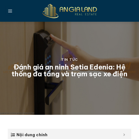
Bỏ
qua
nội
dung
TIN TỨC
Đánh giá an ninh Setia Edenia: Hệ
thống đa tầng và trạm sạc xe điện
Nội dung chính