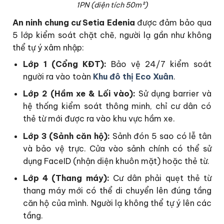
1PN (diện tích 50m²)
An ninh chung cư Setia Edenia
được đảm bảo qua
5 lớp kiểm soát chặt chẽ, người lạ gần như không
thể tự ý xâm nhập:
Lớp 1 (Cổng KĐT):
Bảo vệ 24/7 kiểm soát
người ra vào toàn
Khu đô thị Eco Xuân
.
Lớp 2 (Hầm xe & Lối vào):
Sử dụng barrier và
hệ thống kiểm soát thông minh, chỉ cư dân có
thẻ từ mới được ra vào khu vực hầm xe.
Lớp 3 (Sảnh căn hộ):
Sảnh đón 5 sao có lễ tân
và bảo vệ trực. Cửa vào sảnh chính có thể sử
dụng FaceID (nhận diện khuôn mặt) hoặc thẻ từ.
Lớp 4 (Thang máy):
Cư dân phải quẹt thẻ từ
thang máy mới có thể di chuyển lên đúng tầng
căn hộ của mình. Người lạ không thể tự ý lên các
tầng.