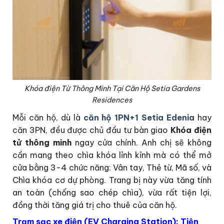
Khóa điện Từ Thông Minh Tại Căn Hộ Setia Gardens
Residences
Mỗi căn hộ, dù là
căn hộ 1PN+1 Setia Edenia
hay
căn 3PN, đều được chủ đầu tư bàn giao
Khóa điện
tử thông minh
ngay cửa chính. Anh chị sẽ không
cần mang theo chìa khóa lỉnh kỉnh mà có thể mở
cửa bằng 3-4 chức năng: Vân tay, Thẻ từ, Mã số, và
Chìa khóa cơ dự phòng. Trang bị này vừa tăng tính
an toàn (chống sao chép chìa), vừa rất tiện lợi,
đồng thời tăng giá trị cho thuê của căn hộ.
Trạm sạc xe điện (EV Charging Station): Tiện