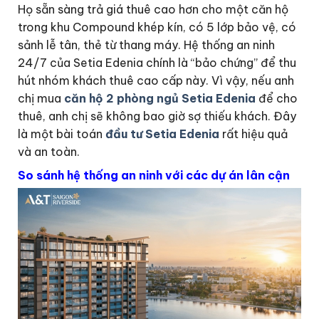
Họ sẵn sàng trả giá thuê cao hơn cho một căn hộ
trong khu Compound khép kín, có 5 lớp bảo vệ, có
sảnh lễ tân, thẻ từ thang máy. Hệ thống an ninh
24/7 của Setia Edenia chính là “bảo chứng” để thu
hút nhóm khách thuê cao cấp này. Vì vậy, nếu anh
chị mua
căn hộ 2 phòng ngủ Setia Edenia
để cho
thuê, anh chị sẽ không bao giờ sợ thiếu khách. Đây
là một bài toán
đầu tư Setia Edenia
rất hiệu quả
và an toàn.
So sánh hệ thống an ninh với các dự án lân cận