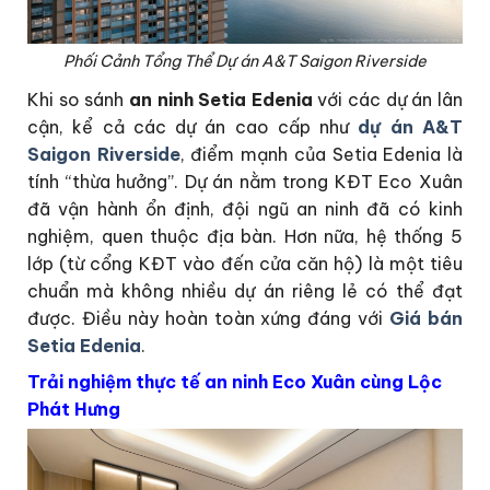
Phối Cảnh Tổng Thể Dự án A&T Saigon Riverside
Khi so sánh
an ninh Setia Edenia
với các dự án lân
cận, kể cả các dự án cao cấp như
dự án
A&T
Saigon Riverside
, điểm mạnh của Setia Edenia là
tính “thừa hưởng”. Dự án nằm trong KĐT Eco Xuân
đã vận hành ổn định, đội ngũ an ninh đã có kinh
nghiệm, quen thuộc địa bàn. Hơn nữa, hệ thống 5
lớp (từ cổng KĐT vào đến cửa căn hộ) là một tiêu
chuẩn mà không nhiều dự án riêng lẻ có thể đạt
được. Điều này hoàn toàn xứng đáng với
Giá bán
Setia Edenia
.
Trải nghiệm thực tế an ninh Eco Xuân cùng Lộc
Phát Hưng