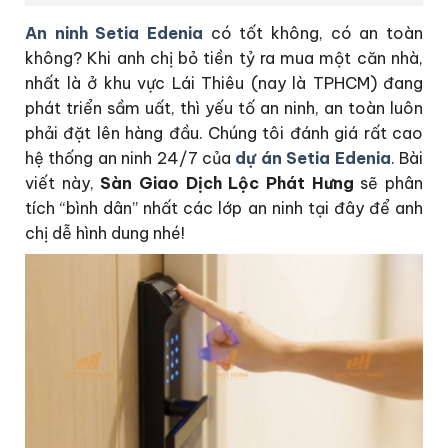
An ninh Setia Edenia
có tốt không, có an toàn
không? Khi anh chị bỏ tiền tỷ ra mua một căn nhà,
nhất là ở khu vực Lái Thiêu (nay là TPHCM) đang
phát triển sầm uất, thì yếu tố an ninh, an toàn luôn
phải đặt lên hàng đầu. Chúng tôi đánh giá rất cao
hệ thống an ninh 24/7 của
dự án Setia Edenia
. Bài
viết này,
Sàn Giao Dịch Lộc Phát Hưng
sẽ phân
tích “bình dân” nhất các lớp an ninh tại đây để anh
chị dễ hình dung nhé!