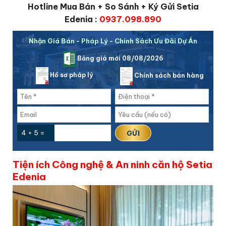
Hotline Mua Bán + So Sánh + Ký Gửi Setia
Edenia :
0937.098.890
Nhận Giá Bán - Pháp Lý - Chính Sách Ưu Đãi Dự Án
Bảng giá mới 08/08/2026
Hồ sơ pháp lý
Chính sách bán hàng
4 + 5 =
Tiện ích Công nghệ & An ninh căn hộ Setia
Edenia