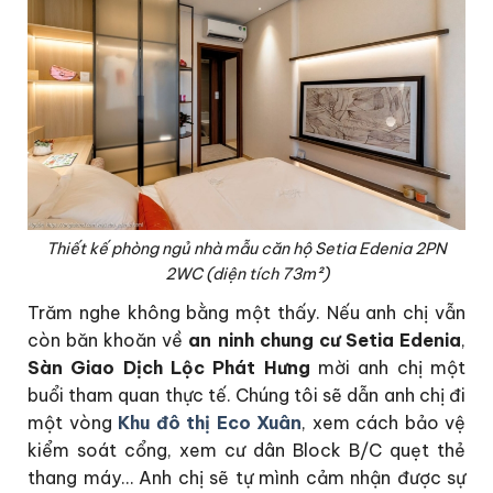
Thiết kế phòng ngủ nhà mẫu căn hộ Setia Edenia 2PN
2WC (diện tích 73m²)
Trăm nghe không bằng một thấy. Nếu anh chị vẫn
còn băn khoăn về
an ninh chung cư Setia Edenia
,
Sàn Giao Dịch Lộc Phát Hưng
mời anh chị một
buổi tham quan thực tế. Chúng tôi sẽ dẫn anh chị đi
một vòng
Khu đô thị Eco Xuân
, xem cách bảo vệ
kiểm soát cổng, xem cư dân Block B/C quẹt thẻ
thang máy… Anh chị sẽ tự mình cảm nhận được sự