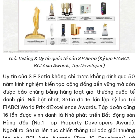
Giải thưởng & Uy tín quốc tế của S P Setia (Kỷ lục FIABCI,
BCI Asia Awards, Top Developer)
Uy tín của S P Setia không chỉ được khẳng định qua 50
năm kinh nghiệm kiến tạo cộng đồng bền vững mà còn
được bảo chứng bằng hàng loạt giải thưởng quốc tế
danh giá. Nổi bật nhất, Setia đã 16 lần lập kỷ lục tại
FIABCI World Prix d’Excellence Awards. Tập đoàn cũng
16 lần được vinh danh là Nhà phát triển Bất động sản
Hàng đầu (No.1 Top Property Developers Award).
Ngoài ra, Setia liên tục chiến thắng tại các giải thưởng
lớn như BCI Asia Awards (Top 10 Developer) và