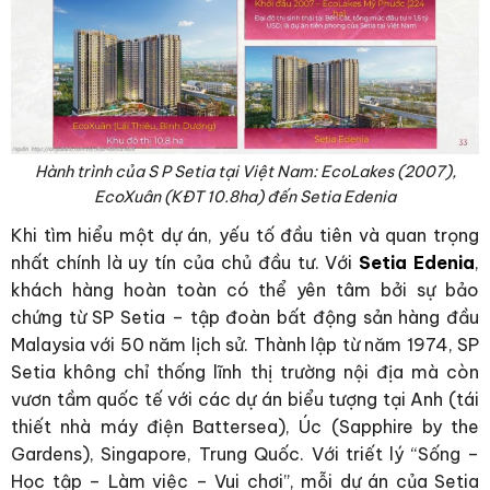
Hành trình của S P Setia tại Việt Nam: EcoLakes (2007),
EcoXuân (KĐT 10.8ha) đến Setia Edenia
Khi tìm hiểu một dự án, yếu tố đầu tiên và quan trọng
nhất chính là uy tín của chủ đầu tư. Với
Setia Edenia
,
khách hàng hoàn toàn có thể yên tâm bởi sự bảo
chứng từ SP Setia – tập đoàn bất động sản hàng đầu
Malaysia với 50 năm lịch sử. Thành lập từ năm 1974, SP
Setia không chỉ thống lĩnh thị trường nội địa mà còn
vươn tầm quốc tế với các dự án biểu tượng tại Anh (tái
thiết nhà máy điện Battersea), Úc (Sapphire by the
Gardens), Singapore, Trung Quốc. Với triết lý “Sống –
Học tập – Làm việc – Vui chơi”, mỗi dự án của Setia