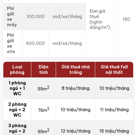
Phí
Đơn giá
gửi
100,000
vnđ/xe/tháng
thuê
xe
150
(nghìn
máy
đồng/m²)
Phí
gửi
900,000
vnđ/xe/tháng
xe
oto
Loại
Diện
Giá thuê nhà
Giá thuê full
phòng
tích
trống
nội thất
1 phòng
2
ngủ + 1
8 triệu/tháng
10 triệu/tháng
55m
WC
2 phòng
2
ngủ + 2
10 triệu/tháng
11 triệu/tháng
76m
WC
3 phòng
2
ngủ + 2
12 triệu/tháng
15 triệu/tháng
95m