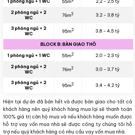
2
1 phòng ngủ + 1 WC
2,2 – 2,5 tỷ
55m
2 phòng ngủ + 2
2
3,2 – 3,8 tỷ
76m
WC
3 phòng ngủ + 2
2
3,8 – 4,5 tỷ
95m
WC
BLOCK B: BÀN GIAO THÔ
2
1 phòng ngủ + 1 WC
2,0 – 2,3 tỷ
55m
2 phòng ngủ + 2
2
3,0 – 3,7 tỷ
76m
WC
3 phòng ngủ + 2
2
3,4 – 4,2 tỷ
95m
WC
Hiện tại dự án đã bán hết và được bàn giao cho tất cả
khách hàng nên quý khách hàng mua lại sẽ thanh toán
100% giá trị căn hộ mua và nếu khách hàng muốn được
hỗ trợ vay vốn mua nhà sẽ được công ty chúng tôi hỗ
trợ nếu quý khách hàng có nhu cầu vay vốn mua nhà.