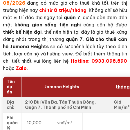
08/2026
đang có mức giá cho thuê khá tốt trên thị
trường hiện nay
chỉ từ 8 triệu/tháng
. Không chỉ sở hữu
một vị trí đắc địa ngay tại
quận 7
, dự án còn đem đến
một
không gian sống tiện nghi
cùng căn hộ được
thiết kế hiện đại,
thế nên hiện tại đây là giá thuê xứng
đáng nhất trong thị trường
quận 7
.
Giá cho thuê căn
hộ Jamona Heights
sẽ có sự chênh lệch tùy theo diện
tích, loại căn hộ và hướng view. Để biết thêm thông tin
chi tiết nhất vui lòng liên hệ
Hotline:
0933.098.890
hoặc
Zalo
.
Tên
tháng
dự
Jamona Heights
án
Địa
210 Bùi Văn Ba, Tân Thuận Đông,
Giá
chỉ:
Quận 7, Thành phố Hồ Chí Minh
Min/m²
Phí
quản
10,000
vnđ/m²
lý