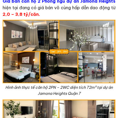
Giá bán căn hộ 2 Phòng ngủ dự án Jamona Heights
hiện tại đang có giá bán vô cùng hấp dẫn dao động từ
2,0 – 3,8 tỷ/căn.
Hình ảnh thực tế căn hộ 2PN – 2WC diện tích 72
m²
tại dự án
Jamona Heights Quận 7