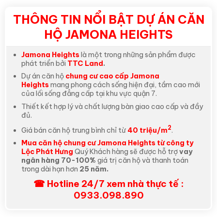
THÔNG TIN NỔI BẬT DỰ ÁN CĂN
HỘ JAMONA HEIGHTS
Jamona Heights
là một trong những sản phẩm được
phát triển bởi
TTC Land
.
Dự án căn hộ
chung cư cao cấp Jamona
Heights
mang phong cách sống hiện đại, tầm cao mới
của lối sống đẳng cấp tại khu vực quận 7.
Thiết kết hợp lý và chất lượng bàn giao cao cấp và đầy
đủ.
2
Giá bán căn hộ trung bình chỉ từ
40 triệu/m
.
Mua căn hộ chung cư Jamona Heights từ công ty
Lộc Phát Hưng
Quý Khách hàng sẽ được hỗ trợ
vay
ngân hàng 70-100%
giá trị căn hộ và thanh toán
trong dài hạn hơn
2
5
năm.
☎ Hotline 24/7 xem nhà thực tế :
0933.098.890