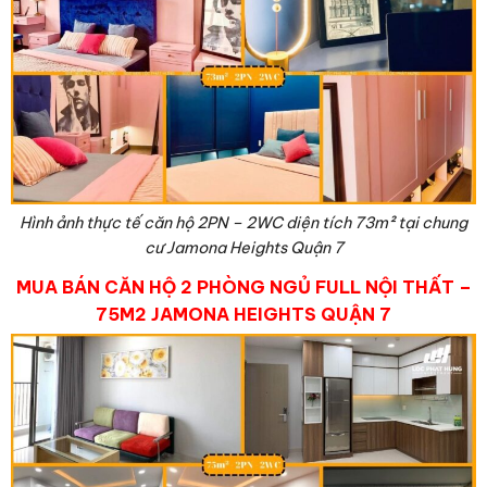
Hình ảnh thực tế căn hộ 2PN – 2WC diện tích 73
m²
tại chung
cư Jamona Heights Quận 7
MUA BÁN CĂN HỘ 2 PHÒNG NGỦ FULL NỘI THẤT –
75M2 JAMONA HEIGHTS QUẬN 7