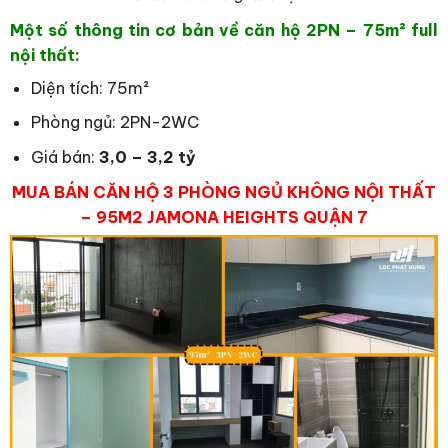
Một số thông tin cơ bản về căn hộ 2PN – 75
m² full
nội thất:
Diện tích: 75m²
Phòng ngủ: 2PN-2WC
Giá bán:
3,0 – 3,2 tỷ
MUA BÁN CĂN HỘ 3 PHÒNG NGỦ KHÔNG NỘI THẤT
– 95M2 JAMONA HEIGHTS QUẬN 7