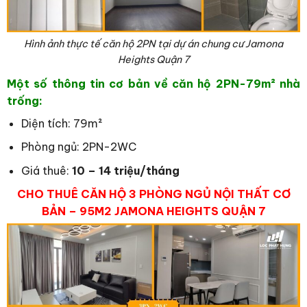
Hình ảnh thực tế căn hộ 2PN tại dự án chung cư Jamona
Heights Quận 7
Một số thông tin cơ bản về căn hộ 2PN-79
m² nhà
trống:
Diện tích: 79m²
Phòng ngủ: 2PN-2WC
Giá thuê:
10 – 14 triệu/tháng
CHO THUÊ CĂN HỘ 3 PHÒNG NGỦ NỘI THẤT CƠ
BẢN – 95M2 JAMONA HEIGHTS QUẬN 7