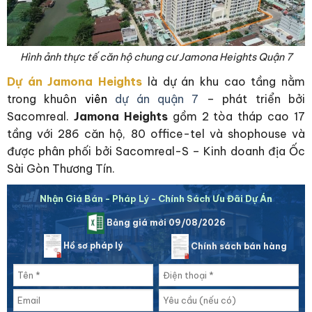
Hình ảnh thực tế căn hộ chung cư Jamona Heights Quận 7
Dự án Jamona Heights
là dự án khu cao tầng nằm
trong khuôn
viên
dự án quận 7
– phát triển bởi
Sacomreal.
Jamona Heights
gồm 2 tòa tháp cao 17
tầng với 286 căn hộ, 80 office-tel và shophouse và
được phân phối bởi Sacomreal-S – Kinh doanh địa Ốc
Sài Gòn Thương Tín.
Nhận Giá Bán - Pháp Lý - Chính Sách Ưu Đãi Dự Án
Bảng giá mới 09/08/2026
Hồ sơ pháp lý
Chính sách bán hàng