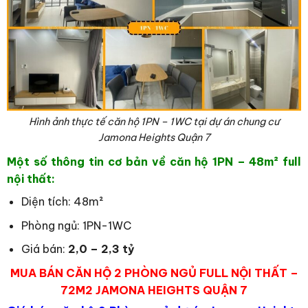
Hình ảnh thực tế căn hộ 1PN – 1WC tại dự án chung cư
Jamona Heights Quận 7
Một số thông tin cơ bản về căn hộ 1PN – 48
m² full
nội thất:
Diện tích: 48m²
Phòng ngủ: 1PN-1WC
Giá bán:
2,0 – 2,3 tỷ
MUA BÁN CĂN HỘ 2 PHÒNG NGỦ FULL NỘI THẤT –
72M2 JAMONA HEIGHTS QUẬN 7