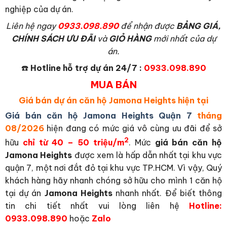
nghiệp của dự án.
L
iên hệ ngay
0933.098.890
để nhận được
BẢNG GIÁ,
CHÍNH SÁCH ƯU ĐÃI
và
GIỎ HÀNG
mới nhất của dự
án.
☎️
Hotline hỗ trợ dự án 24/7 :
0933.098.890
MUA BÁN
Giá bán dự án căn hộ Jamona Heights hiện tại
Giá bán căn hộ Jamona Heights Quận 7
tháng
08/2026
hiện đang có mức giá vô cùng ưu đãi để sở
2
hữu
chỉ từ 40 – 50 triệu/m
. Mức
giá bán căn hộ
Jamona Heights
được xem là hấp dẫn nhất tại khu vực
quận 7, một nơi đắt đỏ tại khu vực TP.HCM. Vì vậy, Quý
khách hàng hãy nhanh chóng sở hữu cho mình 1 căn hộ
tại dự án
Jamona Heights
nhanh nhất. Để biết thông
tin chi tiết nhất vui lòng liên hệ
Hotline:
0933.098.890
hoặc
Zalo