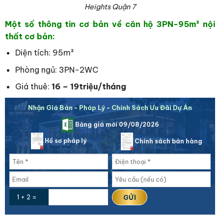
Heights Quận 7
Một số thông tin cơ bản về căn hộ 3PN-95
m² nội
thất cơ bản:
Diện tích: 95m²
Phòng ngủ: 3PN-2WC
Giá thuê:
16 – 19triệu/tháng
Nhận Giá Bán - Pháp Lý - Chính Sách Ưu Đãi Dự Án
Bảng giá mới 09/08/2026
Hồ sơ pháp lý
Chính sách bán hàng
1 + 2 =