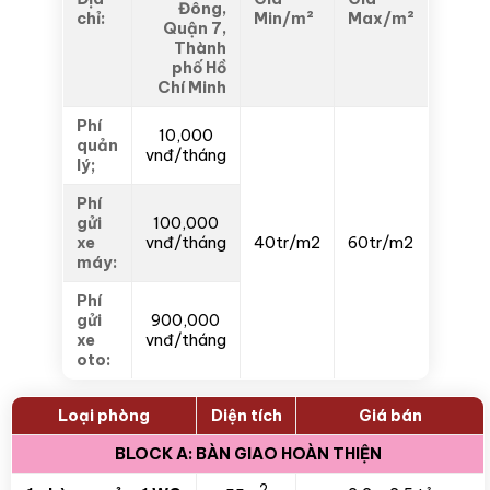
Đông,
chỉ:
Min/m²
Max/m²
Quận 7,
Thành
phố Hồ
Chí Minh
Phí
10,000
quản
vnđ/tháng
lý;
Phí
gửi
100,000
xe
vnđ/tháng
40tr/m2
60tr/m2
máy:
Phí
gửi
900,000
xe
vnđ/tháng
oto:
Loại phòng
Diện tích
Giá bán
BLOCK A: BÀN GIAO HOÀN THIỆN