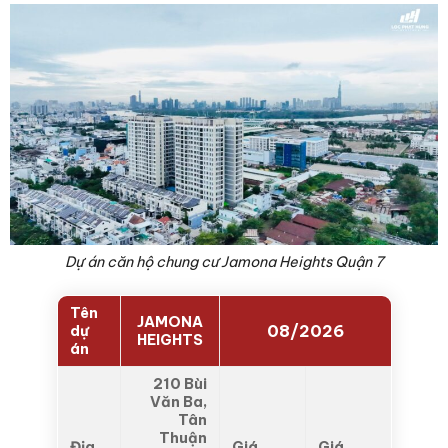
Dự án căn hộ chung cư Jamona Heights Quận 7
Tên
JAMONA
08/2026
dự
HEIGHTS
án
210 Bùi
Văn Ba,
Tân
Thuận
Địa
Giá
Giá