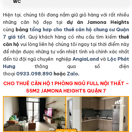
WC
Hiện tại, chúng tôi đang nắm giữ giỏ hàng với rất nhiều
những căn hộ đẹp tại
dự án Jamona Heights
cùng
bảng
tổng hơp cho thuê căn hộ chung cư Quận
7 giá tốt
. Quý khách hàng có nhu cầu tìm kiếm
thuê
căn hộ
vui lòng liên hệ chúng tôi ngay tại thời điểm này
để nhận được những tư vấn nhiệt tình và chính xác nhất
đến từ đội ngũ chuyên nghiệp
AngiaLand
và
Lộc Phát
Hưng
thông qua số điện
thoại
0933.098.890
hoặc
Zalo
.
CHO THUÊ CĂN HỘ 1 PHÒNG NGỦ FULL NỘI THẤT –
55M2 JAMONA HEIGHTS QUẬN 7