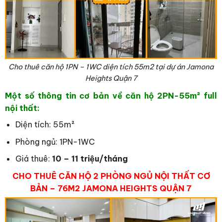
Cho thuê căn hộ 1PN – 1WC diện tích 55m2 tại dự án Jamona
Heights Quận 7
Một số thông tin cơ bản về căn hộ 2PN-55
m² full
nội thất:
Diện tích: 55m²
Phòng ngủ: 1PN-1WC
Giá thuê:
10 – 11 triệu/tháng
CHO THUÊ CĂN HỘ 2 PHÒNG NGỦ NỘI THẤT CƠ
BẢN – 76M2 JAMONA HEIGHTS QUẬN 7