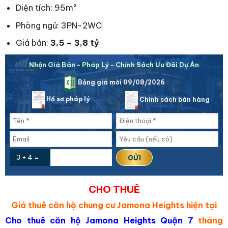
Diện tích: 95m²
Phòng ngủ: 3PN-2WC
Giá bán:
3,5 – 3,8 tỷ
Nhận Giá Bán - Pháp Lý - Chính Sách Ưu Đãi Dự Án
Bảng giá mới 09/08/2026
Hồ sơ pháp lý
Chính sách bán hàng
3 + 4 =
CHO THUÊ
Giá thuê căn hộ chung cư Jamona Heights hiện tại
Cho thuê căn hộ Jamona Heights Quận 7
tháng