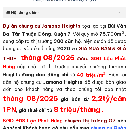
Nội dung chính
Dự án chung cư
Jamona Heights
tọa lạc tại
Bùi Văn
2
Ba, Tân Thuận Đông, Quận 7
. Với quy mô
75.700m
,
cung cấp ra thị trường
380 căn hộ
, hiện dự án đã được
bàn giao và có sổ hồng
2020
và
GIÁ MUA BÁN & GIÁ
tháng
08/2026
THUÊ
được
SGD Lộc Phát
Hưng
cập nhật từ thị trường chuyển nhượng Jamona
2
Heights
đang dao động chỉ từ
40 triệu/m
. Hiện tại
căn hộ chung cư
Jamona Heights
đã được bàn giao
đến cho khách hàng và theo chúng tôi cập nhật
tháng 08/2026
2,2tỷ/căn
giá bán từ
1PN
8 triệu/tháng
.
, giá thuê chỉ từ
SGD BĐS Lộc Phát Hưng
chuyên thị trường Q7
nên
Anh/chị Khách hàng có nhu cầu mua
chung cư Quận