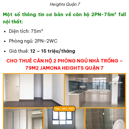
Heights Quận 7
Một số thông tin cơ bản về căn hộ 2PN-75
m² full
nội thất:
Diện tích: 75m²
Phòng ngủ: 2PN-2WC
Giá thuê:
12 – 15 triệu/tháng
CHO THUÊ CĂN HỘ 2 PHÒNG NGỦ NHÀ TRỐNG –
79M2 JAMONA HEIGHTS QUẬN 7