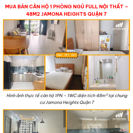
MUA BÁN CĂN HỘ 1 PHÒNG NGỦ FULL NỘI THẤT –
48M2 JAMONA HEIGHTS QUẬN 7
Hình ảnh thực tế căn hộ 1PN – 1WC diện tích 48
m²
tại chung
cư Jamona Heights Quận 7