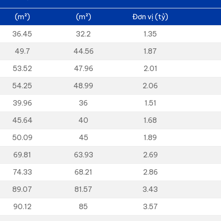
(m²)
(m²)
Đơn vị (tỷ)
36.45
32.2
1.35
49.7
44.56
1.87
53.52
47.96
2.01
54.25
48.99
2.06
39.96
36
1.51
45.64
40
1.68
50.09
45
1.89
69.81
63.93
2.69
74.33
68.21
2.86
89.07
81.57
3.43
90.12
85
3.57