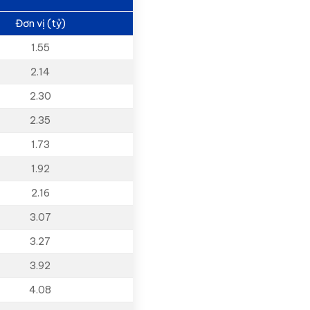
Đơn vị (tỷ)
1.55
2.14
2.30
2.35
1.73
1.92
2.16
3.07
3.27
3.92
4.08