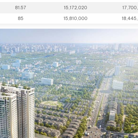
81.57
15,172,020
17,700
85
15,810,000
18,445