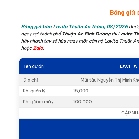
Bảng giá b
Bảng giá bán Lavita Thuận An
tháng 08/2026
được
ngay tại thành phố
Thuận An Bình Dương
thì
Lavita T
hãy nhanh tay sở hữu ngay một căn hộ Lavita Thuận An đ
hoặc
Zalo
.
Tên dự án:
LAVITA
Địa chỉ:
Mũi tàu Nguyễn Thị Minh Kh
Phí quản lý
15,000
Phí gửi xe máy
100,000
CẬP NH