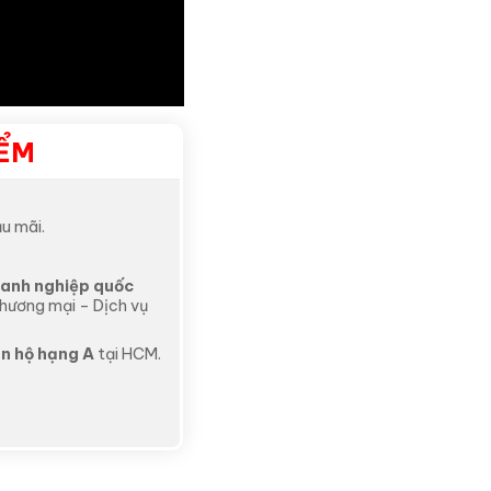
IỂM
u mãi.
anh nghiệp quốc
Thương mại – Dịch vụ
n hộ hạng A
tại HCM.