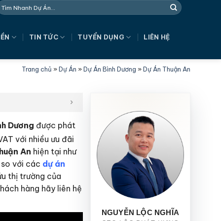
NỀN
TIN TỨC
TUYỂN DỤNG
LIÊN HỆ
Trang chủ
»
Dự Án
»
Dự Án Bình Dương
»
Dự Án Thuận An
ình Dương
được phát
AT với nhiều ưu đãi
huận An
hiện tại như
 so với các
dự án
u thị trường của
khách hàng hãy liên hệ
NGUYỄN LỘC NGHĨA