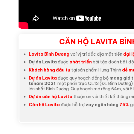
CĂN HỘ LAVITA BÌN
Lavita Bình Dương
vơí vị trí đắc địa mặt tiền
đại 
Dự án Lavita
được
phát triển
bởi tập đoàn bất đ
Khách hàng đầu tư
tại sản phẩm Hưng Thịnh
dễ
mu
Dự án Lavita
được quy hoạch đồng bộ
mang giá t
tếnăm 2021
. một phần trục QL13 (ĐL Bình Dương)
lớn nhất Bình Dương. Quy hoạch mở rộng 64m, với 6 làn
Dự án căn hộ Lavita
thuận an với thiết kế thông mi
Căn hộ Lavita
được hỗ trợ
vay ngân hàng
75%
gi