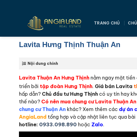
Bỏ
qua
nội
TRANG CHỦ
CHỦ
dung
Lavita Hưng Thịnh Thuận An
Nội dung chính
Lavita Thuận An Hưng Thịnh
nằm ngay mặt tiền
triển bởi
tập đoàn Hưng Thịnh
.
Giá bán Lavita
t
hấp dẫn?
Chủ đầu tư Hưng Thịnh
có uy tín hay k
thế nào?
Có nên mua chung cư Lavita Thuận An
chung cư Thuận An
khác? Xem thêm các
dự án 
AngiaLand
tổng hợp và cập nhật liên tục qua bài 
hotline:
0933.098.890
hoặc
Zalo
.