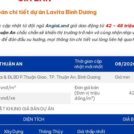
án chi tiết dự án Lavita
Bình Dương
 cập nhật từ đội ngũ
AngiaLand
giá dao động từ
42 – 48 triệ
huận An
chắc chắn sẽ khiến thị trường trở nên vô cùng nhộn nhịp 
ể đón đầu xu hướng, mọi thông tin chi tiết vui lòng liên hệ qua 
Thời gian cập
 THUẬN AN
08/202
nhật mới nhất
ai & ĐLBD P.Thuận Giao, TP. Thuận An, Bình Dương
Giá min
vnđ/m²
Đơn giá bán
(Đơn vị triệu
4
vnđ/xe
đồng/m²)
ẬT KHUNG GIÁ BÁN DỰ ÁN
DIỆN TÍCH
GIÁ 
Xây Dựng
Thông Thủy
Giá thấp nhất