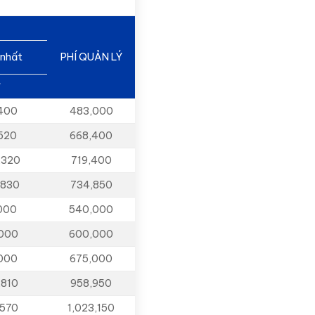
 nhất
PHÍ QUẢN LÝ
đ
,400
483,000
520
668,400
,320
719,400
,830
734,850
000
540,000
,000
600,000
,000
675,000
,810
958,950
,570
1,023,150