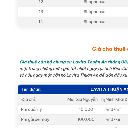
12
Shophouse
13
Shophouse
14
Shophouse
Giá cho thuê 
Giá thuê căn hộ chung cư Lavita Thuận An
tháng 08
một trong những mức giá tốt nhất ngay tại tỉnh Bình Dư
sở hữu ngay một căn hộ Lavita Thuận An để đón đầu xu hư
Tên dự án:
LAVITA THUẬN A
Địa chỉ:
Mũi tàu Nguyễn Thị Minh Khai &
Phí quản lý
15,000
vnđ/m²
Phí gửi xe máy
100,000
vnđ/xe