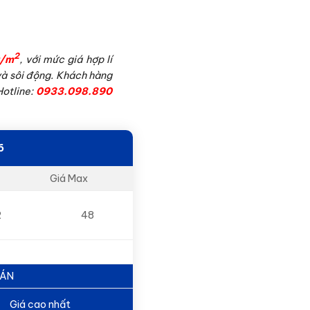
2
u/m
, với mức giá hợp lí
và sôi động. Khách hàng
Hotline:
0933.098.890
6
Giá Max
2
48
BÁN
Giá cao nhất