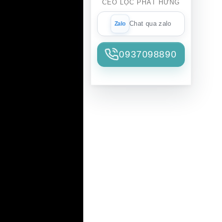
CEO LỘC PHÁT HƯNG
Chat qua zalo
0937098890