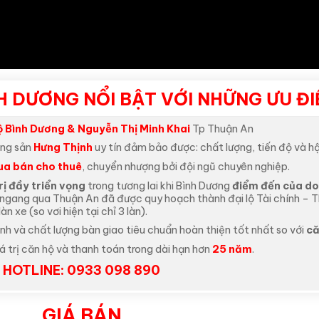
H DƯƠNG NỔI BẬT VỚI NHỮNG ƯU Đ
lộ Bình Dương & Nguyễn Thị Minh Khai
Tp Thuận An
ộng sản
Hưng Thịnh
uy tín đảm bảo được: chất lượng, tiến độ và hậ
a bán cho thuê
, chuyển nhượng bởi đội ngũ chuyên nghiệp.
rị đầy triển vọng
trong tương lai khi Bình Dương
điểm đến của do
 ngang qua Thuận An đã được quy hoạch thành đại lộ Tài chính – 
 xe (so vơi hiện tại chỉ 3 làn).
nh và chất lượng bàn giao tiêu chuẩn hoàn thiện tốt nhất so với
că
á trị căn hộ và thanh toán trong dài hạn hơn
2
5
năm
.
HOTLINE: 0933 098 890
GIÁ BÁN