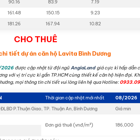
90.16
83.9
7.19
161.48
150.15
9.23
181.26
167.94
10.82
CHO THUÊ
chi tiết dự án căn hộ Lavita
Bình Dương
/2026
được cập nhật từ đội ngũ
AngiaLand
giá cực kì hấp dẫn c
ơng với vị trí cực kì gần TP.HCM cùng thiết kế căn hộ hiện đại. 
ớng, mọi thông tin chi tiết vui lòng liên hệ qua Hotline:
0933.09
N
Thời gian cập nhật mới nhất
08/2026
 ĐLBD P.Thuận Giao, TP. Thuận An, Bình Dương
Giá min
Đơn giá thuê (vnđ/m²)
186,000