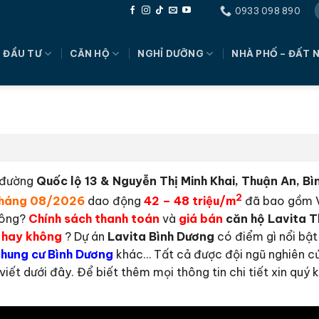
0933 098 890
 ĐẦU TƯ
CĂN HỘ
NGHỈ DƯỠNG
NHÀ PHỐ – ĐẤT 
 đường
Quốc lộ 13 & Nguyễn Thị Minh Khai, Thuận An, B
2
háng 08/2026
dao động
42 – 48 triệu/m
đã bao gồm V
hông?
Chính sách thanh toán
và
giá bán
căn hộ Lavita
T
 hay không
? Dự án
Lavita Bình Dương
có điểm gì nổi bật
chung cư Bình Dương
khác… Tất cả được đội ngũ nghiên cứ
viết dưới đây. Để biết thêm mọi thông tin chi tiết xin quý 