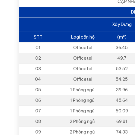
CẬP NH
D
Xây Dựng
STT
Loại căn hộ
(m²)
01
Officetel
36.45
02
Officetel
49.7
03
Officetel
53.52
04
Officetel
54.25
05
1 Phòng ngủ
39.96
06
1 Phòng ngủ
45.64
07
1 Phòng ngủ
50.09
08
2 Phòng ngủ
69.81
09
2 Phòng ngủ
74.33