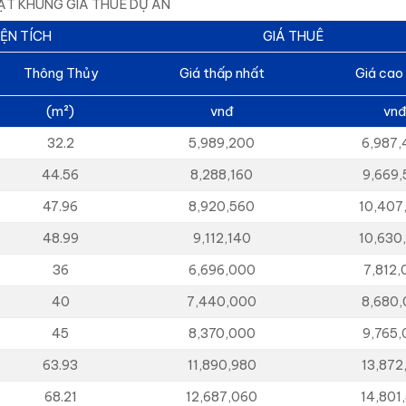
ẬT KHUNG GIÁ THUÊ DỰ ÁN
IỆN TÍCH
GIÁ THUÊ
Thông Thủy
Giá thấp nhất
Giá cao
(m²)
vnđ
vn
32.2
5,989,200
6,987
44.56
8,288,160
9,669,
47.96
8,920,560
10,407
48.99
9,112,140
10,630
36
6,696,000
7,812,
40
7,440,000
8,680
45
8,370,000
9,765
63.93
11,890,980
13,872
68.21
12,687,060
14,801