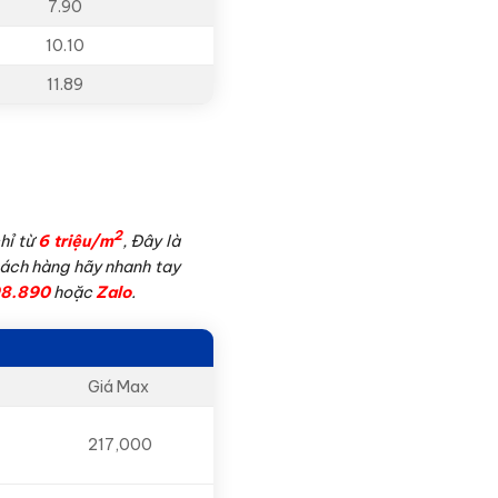
7.90
10.10
11.89
2
hỉ từ
6 triệu/m
, Đây là
Khách hàng hãy nhanh tay
8.890
hoặc
Zalo
.
Giá Max
217,000